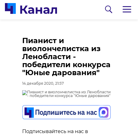
Пианист и
виолончелистка из
Ленобласти -
победители конкурса
"Юные дарования"
14 декабря 2020, 21:57
0:00
0:00
/ 0:00
/ 0:00
В Гатчинском районе
Сосновоборец
добровольцы
разгадал тайну
Подписывайтесь на нас в
реставрируют
могилы на