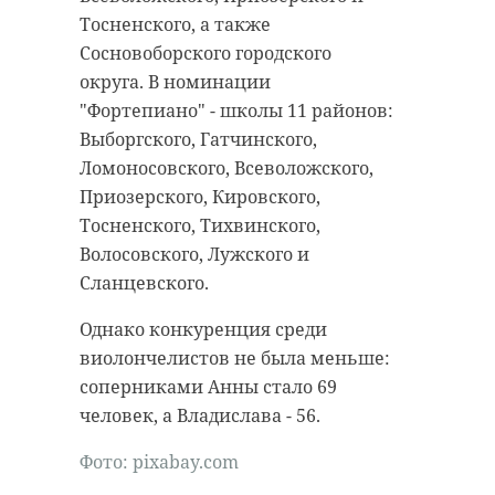
антибиологическая и
удастся узнать, какой была жизнь
Тосненского, а также
противопожарная обработка.
Анны Беквор и других бельгийцев
Сосновоборского городского
в Сосновом Бору.
округа. В номинации
"Фортепиано" - школы 11 районов:
гатчинский район
Выборгского, Гатчинского,
история
сосновый бор
Ломоносовского, Всеволожского,
добровольцы
Приозерского, Кировского,
реставрация
усадьба
Тосненского, Тихвинского,
Поделиться статьей:
Волосовского, Лужского и
Сланцевского.
Поделиться статьей:
Однако конкуренция среди
виолончелистов не была меньше:
соперниками Анны стало 69
человек, а Владислава - 56.
РЕКОМЕНДУЕМ
Фото: pixabay.com