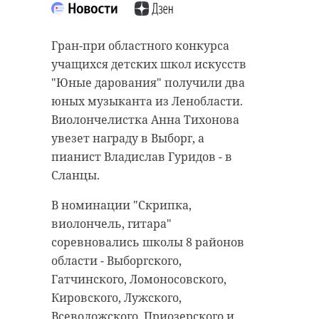
“особняк с
старинном кладбище
привидениями” XIX
и узнал много нового
Гран-при областного конкурса
века
об истории города
учащихся детских школ искусств
18 августа 2020, 16:53
11 февраля 2020, 14:59
"Юные дарования" получили два
юных музыканта из Ленобласти.
Виолончелистка Анна Тихонова
увезет награду в Выборг, а
пианист Владислав Гуридов - в
Подписывайтесь на нас в
Подписывайтесь на нас в
Сланцы.
В номинации "Скрипка,
Сейчас расчищают рамы, снимают
Руслан Семенченко мечтает,
виолончель, гитара"
старый слой краски.
чтобы историки-профессионалы
соревновались школы 8 районов
Реставрируют уникальные
больше узнали о жизни Анны. В
области - Выборгского,
витражи в морском стиле.
этом году бельгийские архивы
Гатчинского, Ломоносовского,
Впереди шпаклевка дома,
рассекретят документы 100-
Кировского, Лужского,
утепление пенькой,
летней давности и, может тогда,
Всеволожского, Приозерского и