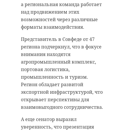
а региональная команда работает
над продвижением этих
возможностей через различные
форматы взаимодействия.
Представитель в Совфеде от 47
региона подчеркнул, что в фокусе
внимания находятся
агропромышленный комплекс,
РЕКОМЕНДУЕМ
портовая логистика,
промышленность и туризм.
Регион обладает развитой
экспортной инфраструктурой, что
открывает перспективы для
Евгений
взаимовыгодного сотрудничества.
Барановский и
Бал кукол в
Денис Беляев
Петербурге
А еще сенатор выразил
представили
собрал маст
уверенность, что презентация
опыт ...
из разных гор 