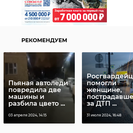
Санкт-Петербурге и
Ленинградской области Александр
Марков отметил, что в 47 регионе
растет интерес именно к местной
кухне и старинным рецептам. По
РЕКОМЕНДУЕМ
его словам, в разных районах
Ленобласти сохраняются
собственные гастрономические
традиции, на которые также
Росгвардей
повлияли соседние страны, а
Пьяная автоледи
помогли
рестораторы и шеф-повара сегодня
повредила две
женщине,
активно возрождают эти
машины и
пострадавше
особенности.
разбила цвето ...
за ДТП ...
Во время ассамблеи участники
03 апреля 2024, 14:15
31 июля 2024, 16:48
также обсудили, как гастрономия
влияет на туризм,