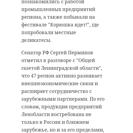
познакомились с работой
промышленных предприятий
региона, а также побывали на
фестивале "Корюшка идет!", где
попробовали местные
деликатесы.
Сенатор РФ Сергей Перминов
Фото: 47 канал
отметил в разговоре с "Общей
газетой Ленинградской области",
что 47 регион активно развивает
петербург
внешнеэкономические связи и
расширяет сотрудничество с
международная
гастрономическая ассамблея
зарубежными партнерами. По его
словам, продукция предприятий
Ленобласти востребована не
Поделиться статьей:
только в России и ближнем
зарубежье, но и за его пределами,