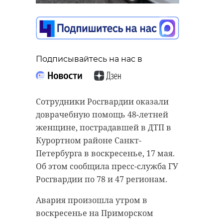
Подписывайтесь на нас в
Подписывайтесь на нас в
Подписывайтесь на нас в
Во вторник, 19 мая, в
Ленинградской области
прогнозируется жаркий день с
Сотрудники Росгвардии оказали
восточным и юго-восточным
В Санкт-Петербурге прошла
доврачебную помощь 48-летней
ветром силой до 4-9 м/с.
шестая международная
женщине, пострадавшей в ДТП в
Атмосферное давление особо не
гастрономическая ассамблея,
Курортном районе Санкт-
изменится.
участниками которой стали
Петербурга в воскресенье, 17 мая.
представители 13 регионов
Об этом сообщила пресс-служба ГУ
Ночью будет облачность с
России, а также Узбекистана и
Росгвардии по 78 и 47 регионам.
прояснениями. пройдут
Казахстана. Главной темой
кратковременные дожди, местами
Авария произошла утром в
встречи стали локальные
- грозы. Термометры покажут от
воскресенье на Приморском
кулинарные традиции,