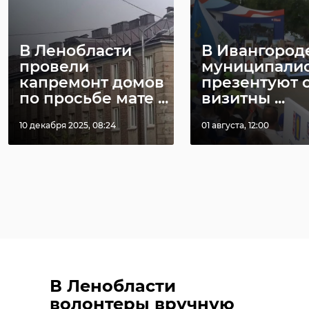
В Ленобласти
В Ивангород
провели
муниципали
капремонт домов
презентуют 
по просьбе мате ...
визитны ...
10 декабря 2025, 08:24
01 августа, 12:00
В Ленобласти
волонтеры вручную