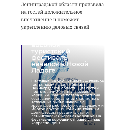
Ленинградской области произвела
31 июля, 16:04
31 июля, 15:19
на гостей положительное
впечатление и поможет
укреплению деловых связей.
«Корюшка
идет!» —
восьмой
туристский
фестиваль
начался в Новой
Ладоге
Фестиваль «Корюшка идет!» — главное
гастрономическое событие в
Ленинградской области. Для гостей
подготовили 30 тонн ладожской
корюшки. Лучшие повара 47 региона
составили соблазнительное меню с
яствами из рыбы: шаверма с
хрустящей рыбкой, бургер с судаком и
многое другое. И, конечно, главным
деликатесом праздника станет
ленинградская жареная корюшка. На
фестиваль корюшки отправился наш
корреспондент.