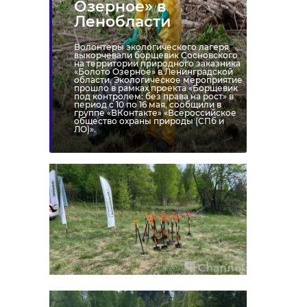
Озерное» в
Ленобласти
Волонтеры экологического лагеря
выкорчевали борщевик Сосновского
на территории природного заказника
«Болото Озерное» в Ленинградской
области. Экологическое мероприятие
прошло в рамках проекта «Борщевик
под контролем: без права на рост» в
период с 10 по 16 мая, сообщили в
группе «ВКонтакте» «Всероссийское
общество охраны природы (СПб и
ЛО)».