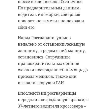
+10 до +15.
шоссе возле поселка Солнечное.
региональные рецепты и их связь
По предварительным данным,
с культурой, историей и
Днем ожидается переменная
водитель иномарки, совершая
особенностями местного климата.
облачность и без особых осадков.
поворот, не заметил пешехода и
Термометры покажут от +26 до
Особое внимание на ассамблее
сбил его.
+31. У водоемов местами будет до
уделили развитию
+23.
Наряд Росгвардии, увидев
гастрономического туризма в
недалеко от остановки лежащую
Ленинградской области. В
женщину, а рядом с ней машину,
качестве примера участники
остановился. Сотрудники
привели фестиваль "Корюшка
правоохранительных органов
идет", который прошел в
оказали пострадавшей помощь до
минувшую субботу в Новой Ладоге
приезда медиков. Также они
и собрал десятки тысяч гостей.
вызвали скорую и ГАИ.
Кроме того, губернатор
Ленинградской области Александр
Впоследствии росгвардейцы
Дрозденко познакомил с кухней
передали пострадавшую врачам, а
47-го региона дипломатов из
37-летнего водителя кроссовера –
ФГБУ "Северо-Западное УГМС"
восьми стран.