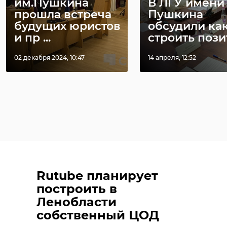
им.Пушкина
В ЛГУ имени 
прошла встреча
Пушкина
будущих юристов
обсудили ка
и пр ...
строить позит 
02 декабря 2024, 10:47
14 апреля, 12:52
Rutube планирует
построить в
Ленобласти
собственный ЦОД