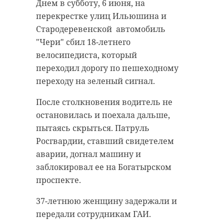
все необходимое для веселых
Днем в субботу, 6 июня, на
Сенатор от Ленинградской области
активностей. Здесь есть качели и
перекрестке улиц Ильюшина и
Сергей Перминов в разговоре
уличные батуты, лазилки и
Стародеревенской автомобиль
с
песочницы. На площадке —
ivbg.ru
отметил, что кампания
"Чери" сбил 18-летнего
прошла напряженно и на
безопасное покрытие, по
велосипедиста, который
эмоциях. По его словам, разные
периметру — газон, деревья,
переходил дорогу по пешеходному
политические силы предлагали
лавочки и освещение, отметил
переходу на зеленый сигнал.
свое видение будущего страны, в
губернатор Ленобласти.
После столкновения водитель не
том числе по вопросам внешней
Всего в регионе намерены
остановилась и поехала дальше,
политики, поэтому выборы стали
обустроить в этом году 169
пытаясь скрыться. Патруль
соревнованием разных сценариев
территорий: парки, аллеи,
Росгвардии, ставший свидетелем
развития Армении.
площади, бульвары, памятные
аварии, догнал машину и
Представитель в Совфеде от 47
места, набережные и дворы,
заблокировал ее на Богатырском
региона подчеркнул, что
поделился Александр Дрозденко.
проспекте.
результат в целом был
Он также напомнил, что
37-летнюю женщину задержали и
ожидаемым: партия Пашиняна
ленинградцы могут проголосовать
передали сотрудникам ГАИ.
сохраняет заметную поддержку,