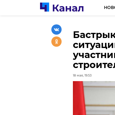
НОВ
Бастрык
Уголовн
Ленобла
ситуаци
железно
заключи
участни
передал
соглаше
строите
рублей
18 мая, 19:17
18 мая, 19:53
18 мая, 18:44