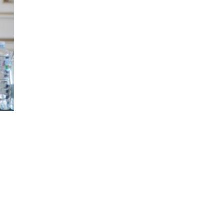
вух
мму