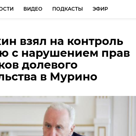
ОСТИ
ВИДЕО
ПОДКАСТЫ
ЭФИР
ин взял на контроль
ое дело о поджоге на
сть планирует
ю с нарушением прав
й дороге в Петербург
ть на ПМЭФ более 20
ков долевого
и в суд
ний на 300 млрд
льства в Мурино