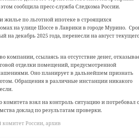
 этом сообщила пресс-служба Следкома России.
канале в МАХ.
нии теракта от неустановленного лица через
по инструкции злоумышленника, подготовили все
и жилье по льготной ипотеке в строящихся
оекты охватывают разные сферы: промышленность,
овершения противозаконных действий и направились
мах на улице Шоссе в Лаврики в городе Мурино. Сро
строительство. Например, 47 регион намерен заключ
регон Среднерогатская – Купчинская. Там двое
ый на декабрь 2025 года, перенесли на август текущег
оительству нового мощного комплекса
жгли батарейный шкаф.
 во Всеволожске, рассказал губернатор.
утвержденным обвинительным заключением направле
во компании, ссылаясь на отсутствие денег, отказыва
окончательно закрепит статус туристического класте
ужной военный суд для рассмотрения по существу.
товой отделки помещений, предусмотренной
др Дрозденко. По его словам, будут подписаны
ашениями. Оно планирует в дальнейшем признать
ым всесезонным курортам.
gnific.com/free-photo/closeup-gavel-judgement-
отом. Обращения в различные инстанции никакого
tm#
если.
осто гостиницы. Это горные лыжи,
о комитета взял на контроль ситуацию и потребовал 
нг, водный и велоспорт летом, а также
й акт
обвинение
мства доклад по результатам проверки.
квапарк — чтобы отдыхать круглый год, не
транспортная прокуратура
 пределы области»,
 комитет России, архив
— поделился глава 47 региона.