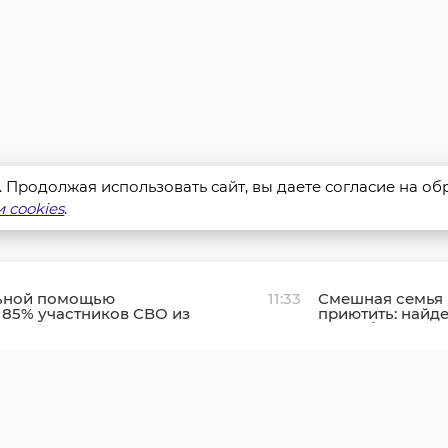
s. Продолжая использовать сайт, вы даете согласие на о
 cookies
.
ьной помощью
11:33
Смешная семья 
85% участников СВО из
приютить: найд
ти
способ поделит