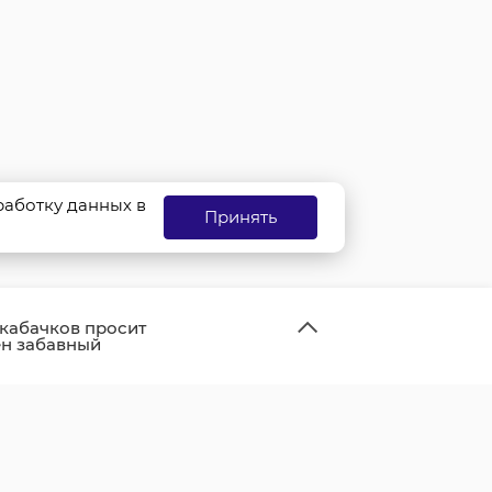
бработку данных в
Принять
кабачков просит
ен забавный
ься урожаем