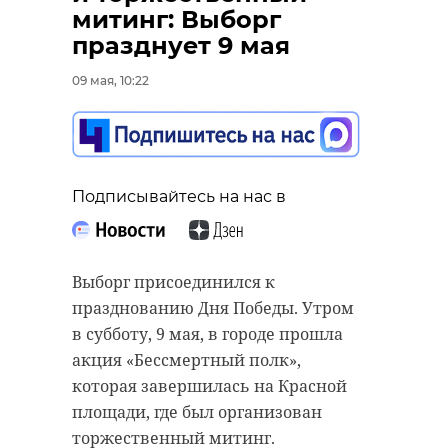
возложили цветы
митинг: Выборг
празднует 9 мая
09 мая, 09:55
09 мая, 10:22
Подписывайтесь на нас в
Подписывайтесь на нас в
Полномочный представител
Подписывайтесь на нас в
президента России в Северо-
Западном федеральном округ
Игорь Руденя поздравил
Утром в субботу, 9 мая, у
ветеранов и жителей регион
Мемориального комплекса
Выборг присоединился к
Северо-Запада с Днем Победы
«Мирным гражданам Советск
празднованию Дня Победы. Утром
Союза, погибшим в ходе Вел
в субботу, 9 мая, в городе прошла
В обращении, опубликованно
Отечественной войны» в дер
акция «Бессмертный полк»,
Мая, он отметил, что Победа 
Зайцево состоялась церемон
которая завершилась на Красной
Великой Отечественной вой
возложения цветов. В
площади, где был организован
остается одним из главных
мероприятии приняли участ
торжественный митинг.