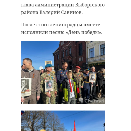
– с Днем Победы
глава администрации Выборгского
советского народа в
района Валерий Савинов.
Великой
После этого ленинградцы вместе
Отечественной
исполнили песню «День победы».
войне 1941-1945
годов! Победа в
Великой
Отечественной
войне самое
значимое и
судьбоносное
событие в
современной
истории нашей
страны. Сегодня на
наших улицах