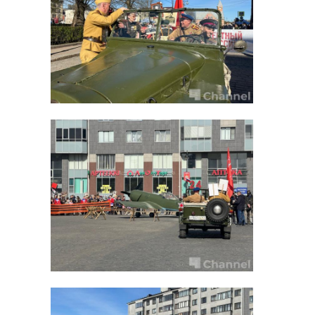
развивается Знамя
Победы. Этот симво
подвига советского
народа напоминает
нам о том, что
сплочение и воля к
Победе всегда
день победы
помогала нашему
народу преодолеват
мемориал зайцево
самые тяжелые
возложение цветов
испытания.
Вспомним сегодня
имена Героев,
Поделиться статьей:
почтим их память.
Поклонимся всем,
кто отстоял свободу