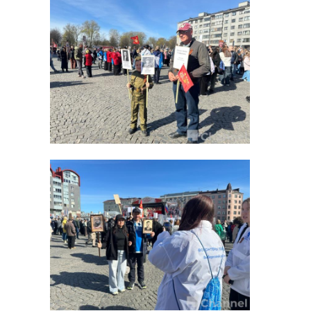
представите
Президента России
СЗФО Игоря Рудени
Днем Побед
Фото:
http://szfo.gov.ru/press/events/
Игорь Руденя
день победы
поздравление
Поделиться статьей: