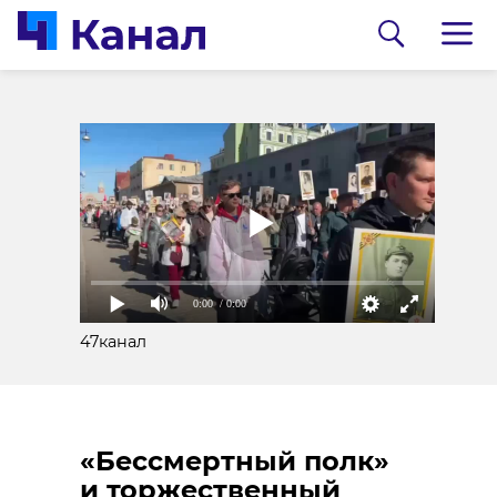
Полпред президе
РФ Игорь Руденя
поздравил жител
СЗФО с Днем Поб
09 мая, 09:33
0:00
/ 0:00
0:00
/ 0:00
47канал
47канал
К Мемориалу в
«Бессмертный полк»
деревне Зайцево
и торжественный