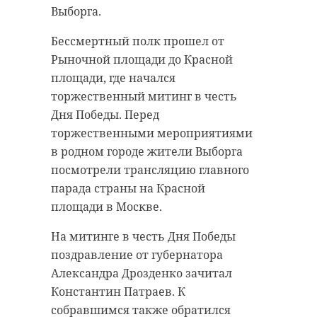
В завершение он пожелал
Выборга.
ветеранам и всем жителям
Северо-Западного федеральн
Бессмертный полк прошел от
округа здоровья, сил и успехо
Рыночной площади до Красной
поздравив с праздником Вел
площади, где начался
Победы.
торжественный митинг в честь
Дня Победы. Перед
торжественными мероприятиями
"Дорогие ветераны
в родном городе жители Выборга
Великой
посмотрели трансляцию главного
Отечественной
парада страны на Красной
войны! Уважаемые
площади в Москве.
жители регионов
На митинге в честь Дня Победы
Северо-Западного
поздравление от губернатора
федерального округа
Александра Дрозденко зачитал
Поздравляю вас с
Константин Патраев. К
великим празднико
собравшимся также обратился