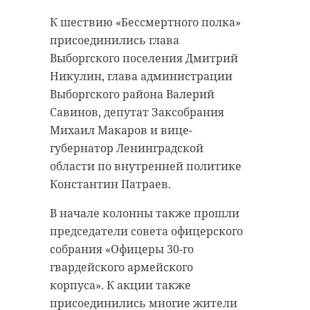
событий в истории страны и
ветераны и неравнодушные
символом мужества,
К шествию «Бессмертного полка»
граждане.
сплоченности и силы народа.
присоединились глава
Игорь Руденя подчеркнул, чт
Цветы к Мемориалу также
Выборгского поселения Дмитрий
Знамя Победы напоминает о
возложил вице-губернатор
Никулин, глава администрации
подвиге советских солдат и о
Ленинградской области Вла
Выборгского района Валерий
что именно единство помога
Цой и глава администрации
Савинов, депутат Заксобрания
стране преодолевать самые
Гатчинского округа Людмила
Михаил Макаров и вице-
тяжелые испытания.
Нещадим. После этого для
губернатор Ленинградской
собравшихся выступили
области по внутренней политике
Полпред призвал вспомнить
творческие коллективы.
Константин Патраев.
героев войны, почтить памя
павших и выразить благодар
В начале колонны также прошли
тем, кто защищал Родину в г
председатели совета офицерского
Великой Отечественной вой
собрания «Офицеры 30-го
продолжает служить стране
гвардейского армейского
сегодня.
корпуса». К акции также
присоединились многие жители