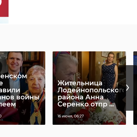
ненском
›
е
Жительница
авили
Лодейнопольского
анов войны
района Анна
леем
Серенко отпр ...
0
16 июня, 06:27