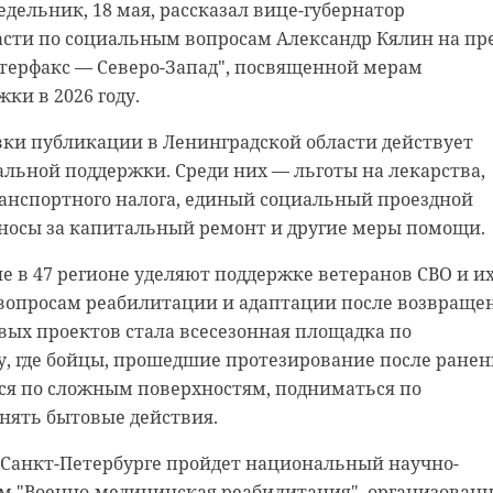
едельник, 18 мая, рассказал вице-губернатор
екты. Они обсудили реализованные инициативы, теку
митета по ЖКХ Ленобласти Дениса Беляева, в лидерах
сти по социальным вопросам Александр Кялин на пре
 будущее.
1, Пикалёво, Отрадное, Коммунар и Высоцк. Свои голо
терфакс — Северо-Запад", посвященной мерам
еловек.
упил вице-губернатор Ленинградской области по
ки в 2026 году.
и сохранения культурного наследия – глава комитета 
вки публикации в Ленинградской области действует
рного наследия Ленинградской области Владимир Цой
ктивности ждём от жителей Усть-Луги,
альной поддержки. Среди них — льготы на лекарства,
чимость федеральной программы поддержки культур
 Ивангорода, Всеволожска и Приморска.
ранспортного налога, единый социальный проездной
авил участников встречи с Международным днем муз
 проекты будут реализованы по федпрограмме
зносы за капитальный ремонт и другие меры помощи.
 18 мая.
ние комфортной городской среды» нацпроекта
 в 47 регионе уделяют поддержке ветеранов СВО и и
урсах Президентского фонда культурных инициатив
тура для жизни» в 2027 году»,
 вопросам реабилитации и адаптации после возвраще
5 проектов из Ленинградской области, из них 103
— рассказал председатель комитета.
вых проектов стала всесезонная площадка по
ю поддержку.
, где бойцы, прошедшие протезирование после ранен
ься по сложным поверхностям, подниматься по
голосовании могут граждане, начиная с 14 лет.
нять бытовые действия.
акции можно до 12 июня на
zagorodsreda.gosuslugi.ru
.
в Санкт-Петербурге пройдет национальный научно-
ru/ru/dlya-smi/news/94259/
м "Военно-медицинская реабилитация", организован