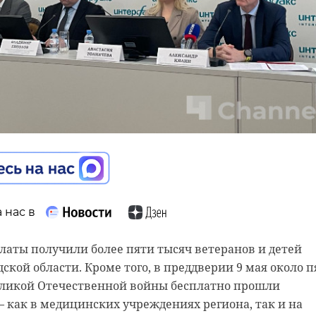
 нас в
 нас в
 нас в
елей Ленинградской области уже приняли участие в
аты получили более пяти тысяч ветеранов и детей
е "Смольный" Музейного агентства Ленинградской
екты благоустройства в регионе. Об этом сообщила пре
ской области. Кроме того, в преддверии 9 мая около п
треча, посвященная пятилетию Президентского фонда
го правительства.
еликой Отечественной войны бесплатно прошли
тив. На мероприятии собрались победители грантов
 как в медицинских учреждениях региона, так и на
лет, а также участники, которые только планируют
ать голоса за дизайн-проекты в 34 населенных пункта