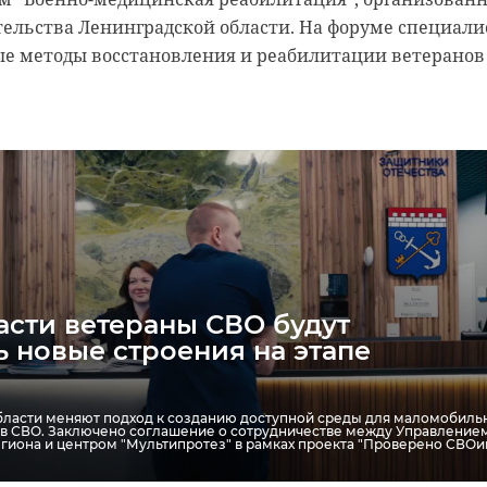
ерминов: ПФКИ
тельства Ленинградской области. На форуме специал
вает профильные заявки в
ые методы восстановления и реабилитации ветеранов
голосование
ьтуры и творчества
енинградской области стали победителями второго конкурса
да культурных инициатив 2026 года. На их реализацию направят бол
 Поддержку получили инициативы, посвященные сохранению культу
егиона: проекты о музыке ижоры и води, вепсских ремеслах, видеоб
го творчества, кукольный театр по произведениям Владимира Даля,
00-летию Ленинградской области и фестиваль "Олегов день" в Старо
асти ветераны СВО будут
 новые строения на этапе
бласти меняют подход к созданию доступной среды для маломобиль
ов СВО. Заключено соглашение о сотрудничестве между Управление
егиона и центром "Мультипротез" в рамках проекта "Проверено СВОи