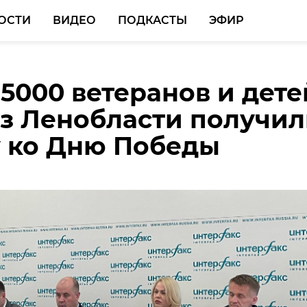
ОСТИ
ВИДЕО
ПОДКАСТЫ
ЭФИР
5000 ветеранов и дете
т работы ПФКИ более
4 тысяч жителей
з Ленобласти получи
роектов из Ленобласти
сти уже проголосова
 ко Дню Победы
и гранты
кты благоустройства