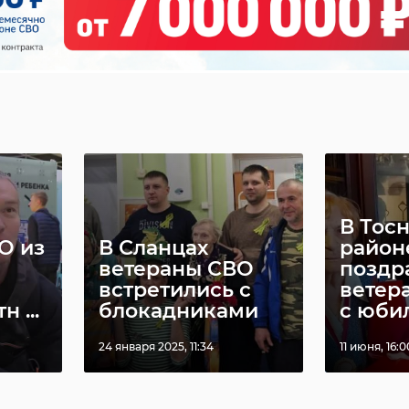
В Тос
О из
В Сланцах
район
ветераны СВО
поздр
встретились с
ветер
 ...
блокадниками
с юби
24 января 2025, 11:34
11 июня, 16:0