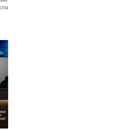
исты
ее 14
ры и
лог
й
ных
м
ми".