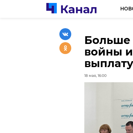
НОВ
Больше 
За 5 ле
Более 9
войны и
сотни п
Ленобла
выплату
получил
за прое
18 мая, 16:00
18 мая, 15:56
18 мая, 15:54