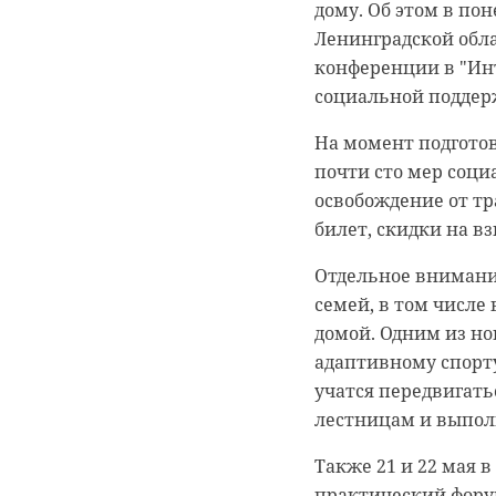
дому. Об этом в пон
подавать свои про
По словам главы ко
Ленинградской обла
проекты и планы на
голосования Янино-
конференции в "Ин
уже отдали 94 930 ч
Перед гостями выст
социальной поддерж
вопросам развития 
На момент подгото
сохранению культу
«Большей а
почти сто мер соци
Он подчеркнул зна
Сертолово,
освобождение от т
инициатив и поздр
Победившие
билет, скидки на в
который отмечается
«Формирова
Отдельное внимание
За пять лет в конк
«Инфраструк
семей, в том числе
приняли участие 90
домой. Одним из но
получили грантову
адаптивному спорту
учатся передвигат
Принять участие в 
лестницам и выпол
Присоединиться к 
Также 21 и 22 мая 
Фото: https://lenobl.
практический фору