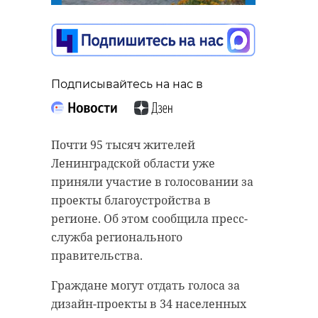
Подписывайтесь на нас в
Подписывайтесь на нас в
Подписывайтесь на нас в
Футбольный клуб "Зенит" на
выезде обыграл "Ростов" в матче
Почти 95 тысяч жителей
Жители Ленинградской области
30-го тура Мир РПЛ и в
Ленинградской области уже
могут поддержать
двенадцатый раз стал чемпионом
приняли участие в голосовании за
представительницу Кировского
России. Благодаря этой победе
проекты благоустройства в
района Елену Нестерову в
клуб увеличил число трофеев до
регионе. Об этом сообщила пресс-
голосовании за звание "Народного
31 и подтвердил статус
служба регионального
почтальона" в рамках конкурса
единственного в стране
правительства.
"Земский почтальон".
обладателя всех высших
Граждане могут отдать голоса за
национальных футбольных
В финал вышли участники,
дизайн-проекты в 34 населенных
наград, а также Кубка и