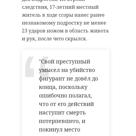
населенных пунктах.
следствия, 17-летний местный
Приз в номинации "Народный
житель в ходе ссоры нанес ранее
почтальон" составляет 150 тысяч
незнакомому подростку не менее
Жители
рублей.
23 ударов ножом в область живота
Ленобласти
и рук, после чего скрылся.
могут
поддержать
Елену
Нестерову из
"Свой преступный
Кировского
умысел на убийство
района в
фигурант не довёл до
конкурсе
"Земский
конца, поскольку
почтальон"
ошибочно полагал,
что от его действий
Стартовало народное голосование
конкурса "Земский почтальон". В
наступит смерть
числе финалистов — представитель
Ленинградской области Елена
Нестерова из Кировского района.
потерпевшего, и
Финалистов ранее определили
региональные экспертные комиссии
покинул место
по итогам отборочного этапа.