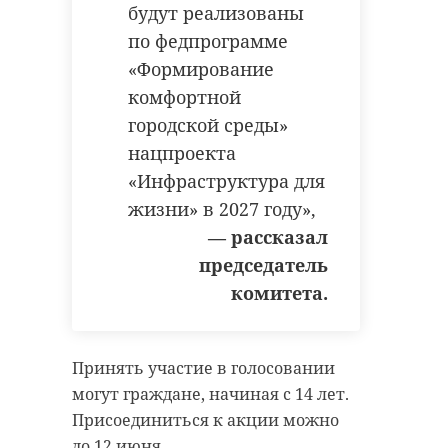
будут подсвечены сине-бело-
будут реализованы
работы она также участвует в
голубыми цветами клуба.
общественных делах — помогает в
по федпрограмме
субботниках и ухаживает за
«Формирование
воинскими захоронениями в
комфортной
Назии.
городской среды»
нацпроекта
«Инфраструктура для
"Елена Нестерова из
жизни» в 2027 году»,
поселка
Александр
— рассказал
Дрозденко
Приладожский с
поздравил
председатель
детства хотела быть
«Зенит» с
комитета.
почтальоном. Сумка
юбилеем
на плечо, конверты в
25 мая 2025 года футбольному клубу
руках, калитки, за
исполнилось 100 лет.
Принять участие в голосовании
которыми ждут.
могут граждане, начиная с 14 лет.
Прошло 27 лет — она
Присоединиться к акции можно
ни разу не
до 12 июня