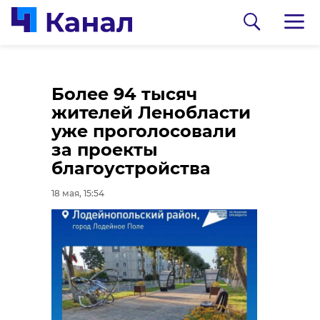
Петербург окрасился
Жителей Ленобласти
Более 94 тысяч
в сине-бело-голубой
приглашают
жителей Ленобласти
в честь победы
поддержать Елену
уже проголосовали
"Зенита"
Нестерову в
за проекты
конкурсе "Земский
благоустройства
18 мая, 15:03
почтальон" до 25 мая
18 мая, 15:54
18 мая, 14:46