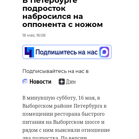
В Петербурге
Победителя определит в том числе
подросток
народное голосование, которое
набросился на
продлится до 25 мая.
оппонента с ножом
Поддержать участников можно на
18 мая, 16:08
странице "Почты России"
.
Координатор федерального
проекта "Российское село",
председатель комитета Совета
Подписывайтесь на нас в
Федерации по аграрно-
продовольственной политике и
природопользованию Александр
В минувшую субботу, 16 мая, в
Двойных отметил, что народное
Выборгском районе Петербурга в
голосование дает возможность
помещении ресторана быстрого
жителям страны лично
питания на Выборгском шоссе и
поддержать тех, кто ежедневно
рядом с ним выясняли отношение
помогает людям в небольших
два подростка. По версии