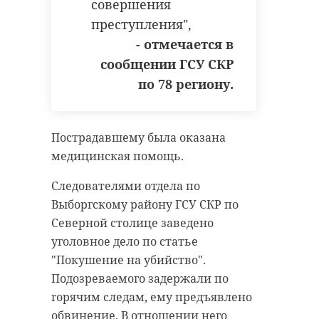
совершения
преступления",
- отмечается в
сообщении ГСУ СКР
по 78 региону.
Пострадавшему была оказана
медицинская помощь.
Фото: Земский почтальон
Следователями отдела по
Выборгскому району ГСУ СКР по
Северной столице заведено
уголовное дело по статье
кировский район
"Покушение на убийство".
Народный почтальон
Подозреваемого задержали по
горячим следам, ему предъявлено
земский почтальон
обвинение. В отношении него