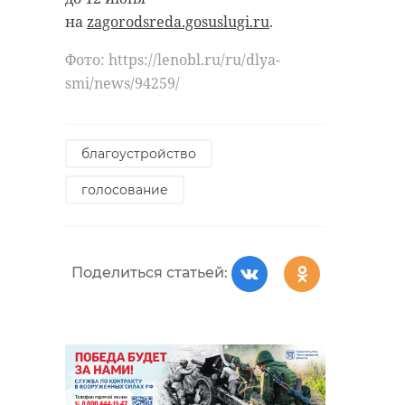
передумала. Летом в
на
zagorodsreda.gosuslugi.ru
.
деревню Назия она
Фото: https://lenobl.ru/ru/dlya-
едет на велосипеде —
smi/news/94259/
ветер в лицо, поля
вокруг. Зимой — на
автобусе. Она всегда
благоустройство
доезжает. Потому что
голосование
там ждут не пенсию
и газеты. Там ее
ждут. А после работы
Елена остаётся там,
Поделиться статьей:
где нужна помощь.
Субботники.
Солдатские
Фото:
захоронения в Назии.
https://max.ru/spb/AZ468ulzNEA
Без просьб. По