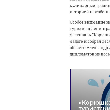
кулинарные традици
Днем ожидается пер
историей и особенн
покажут от +26 до +
Особое внимание н
туризма в Ленингра
фестиваль "Корюшк
Ладоге и собрал дес
области Александр 
дипломатов из вось
«Корюшка
туристски