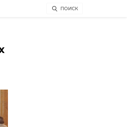
ПОИСК
о
х