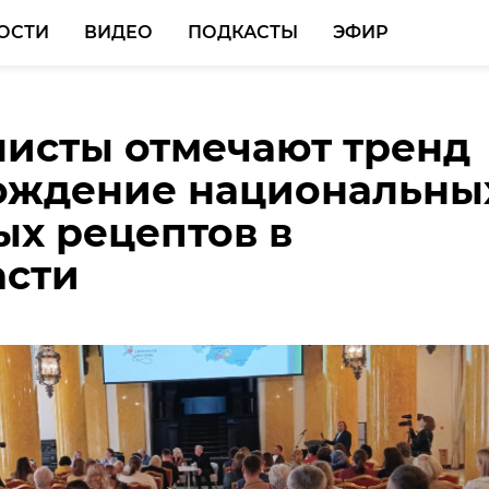
ОСТИ
ВИДЕО
ПОДКАСТЫ
ЭФИР
исты отмечают тренд
в Ленобласти 19 мая: В
ождение национальны
 ждут до +31 и грозы
ых рецептов в
асти