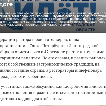
доге
 идет!» — главное гастрономическое событие в Ленинградской обла
вили 30 тонн ладожской корюшки. Лучшие повара 47 региона состав
ню с яствами из рыбы: шаверма с хрустящей рыбкой, бургер с судак
конечно, главным деликатесом праздника станет ленинградская жаре
валь корюшки отправился наш корреспондент.
ерации рестораторов и отельеров, глава
ФГБУ "Северо-Западное УГМС"
организации в Санкт-Петербурге и Ленинградской
 создано при помощи нейросети
Марков отметил, что в 47 регионе растет интерес име
старинным рецептам. По его словам, в разных районах
яются собственные гастрономические традиции, на
ияли соседние страны, а рестораторы и шеф-повара
огода в ленобласти
синоптики
зрождают эти особенности.
 участники также обсудили, как гастрономия влияет 
дные отношения и развитие индустрии гостеприимст
дготовки кадров для этой сферы.