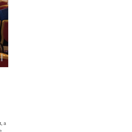
 с
ние
ди,
, а
е