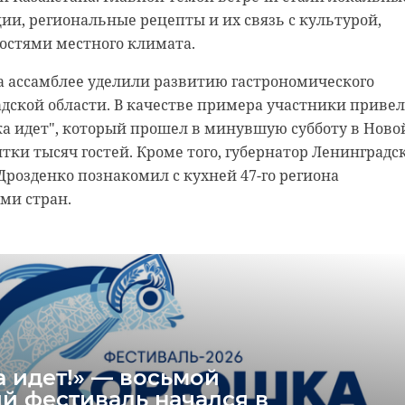
и, региональные рецепты и их связь с культурой,
еменная облачность и без особых осадков. Термомет
остями местного климата.
31. У водоемов местами будет до +23.
а ассамблее уделили развитию гастрономического
дской области. В качестве примера участники приве
а идет", который прошел в минувшую субботу в Ново
ятки тысяч гостей. Кроме того, губернатор Ленинградс
Дрозденко познакомил с кухней 47-го региона
ми стран.
 идет!» — восьмой
й фестиваль начался в