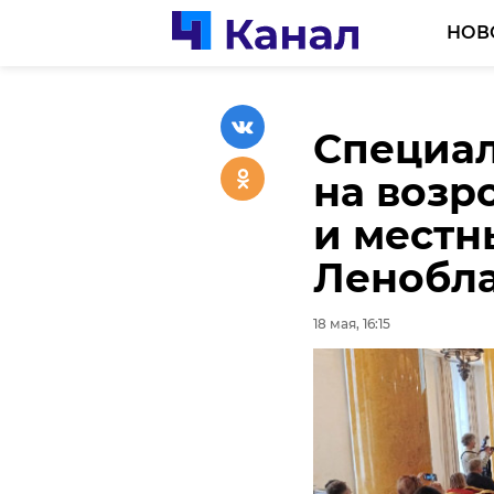
НОВ
Специал
Погода 
на возр
вторник
и местн
18 мая, 16:51
Ленобл
18 мая, 16:15