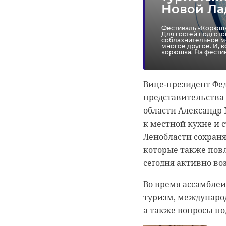
Новой Ла
Фестиваль «Корюшка
Для гостей подгото
соблазнительное ме
многое другое. И, 
корюшка. На фести
Вице-президент Фед
представительства 
Фото: Изображение
области Александр 
к местной кухне и 
Ленобласти сохран
которые также повл
погода
п
сегодня активно во
Во время ассамблеи
туризм, междунаро
а также вопросы по