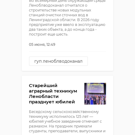
Во Всемирный день окружающей среды
Леноблводоканал отчитался о
строительстве новых модульных
станций очистки сточных вод в
Ленинградской области. В 2026 году
предприятие уже ввело в эксплуатацию
два таких объекта, а до конца года -
построит еще шесть.
05 июня, 12:49
гуп леноблводоканал
модульные станции
очистки воды
очистка воды
Старейший
аграрный техникум
Ленобласти
празднует юбилей
Беседскому сельскохозяйственному
техникуму исполнилось 125 лет —
юбилей учебное заведение отмечает с
размахом. На праздник приехали
студенты, преподаватели, выпускники и