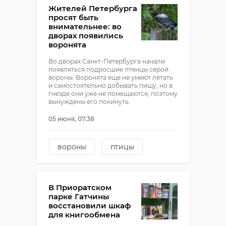
Вырская мыза
Жителей Петербурга
просят быть
внимательнее: во
дворах появились
воронята
Во дворах Санкт-Петербурга начали
появляться подросшие птенцы серой
вороны. Воронята еще не умеют летать
и самостоятельно добывать пищу, но в
гнезде они уже не помещаются, поэтому
вынуждены его покинуть.
05 июня, 07:38
вороны
птицы
птенцы
В Приоратском
парке Гатчины
восстановили шкаф
для книгообмена