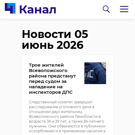
Новости 05
июнь 2026
Трое жителей
Всеволожского
района предстанут
перед судом за
нападение на
инспекторов ДПС
Следственный комитет завершил
расследование уголовного дела в
отношении двух жительниц
Всеволожского района Ленобласти в
возрасте 36 и 39 лет, а также 36-летнего
мужчины. Они обвиняются в публичном
оскорблении и в применении насилия в