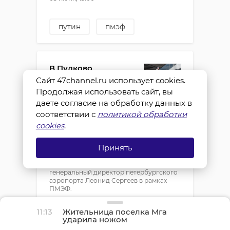
путин
пмэф
В Пулково
рассказали о работе
Сайт 47channel.ru использует cookies.
аэропорта в
Продолжая использовать сайт, вы
условиях
даете согласие на обработку данных в
участившихся атак
соответствии с
БПЛА
политикой обработки
cookies
.
Участившиеся атаки вражеских
беспилотников на Ленинградскую
Принять
область и введение временных
ограничений на полеты не сказываются
на работе Пулково, сообщил
генеральный директор петербургского
аэропорта Леонид Сергеев в рамках
ПМЭФ.
05 июня, 15:00
11:13
Жительница поселка Мга
ударила ножом
знакомого во время