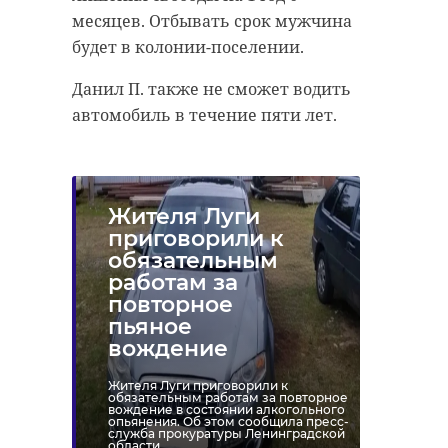
месяцев. Отбывать срок мужчина
Поделиться статьей:
будет в колонии-поселении.
Данил П. также не сможет водить
автомобиль в течение пяти лет.
Жителя Луги
приговорили к
обязательным
работам за
повторное
пьяное
вождение
Жителя Луги приговорили к
обязательным работам за повторное
вождение в состоянии алкогольного
опьянения. Об этом сообщила пресс-
служба прокуратуры Ленинградской
области.