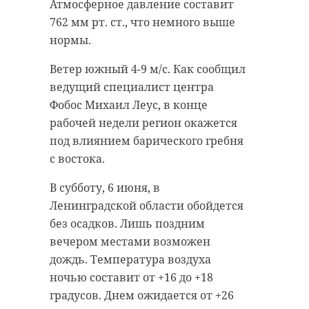
и оберегают птенцов вне гнезда.
поросль, упавшие деревья и
Атмосферное давление составит
Процесс обучения полету может
ветки. Они также собрали мусор,
762 мм рт. ст., что немного выше
занять несколько недель. Поэтому
расчистили дорожки и покосили
нормы.
слетки серой вороны часто
траву. На следующей неделе на
Ветер южный 4-9 м/с. Как сообщил
попадаются людям на глаза.
территории Вырской мызы
ведущий специалист центра
пройдет День поэзии Владимира
«Если у Вас во дворе появился
Фобос Михаил Леус, в конце
Набокова.
Регистрация
на
такой вороненок, в Вашей помощи
рабочей недели регион окажется
мероприятие продолжается.
он не нуждается», - отметил в
под влиянием барического гребня
пятницу, 5 июня, биолог и автор
Напомним, Вырская мыза в селе
с востока.
канала «Каждой твари по паре»
Рождествено является имением
В субботу, 6 июня, в
Павел Глазков. Все, что люди могут
родителей Владимира Набокова.
Ленинградской области обойдется
сделать для птенца, - это не
Именно это место писатель
без осадков. Лишь поздним
беспокоить его.
считал своей настоящей малой
вечером местами возможен
родиной. В Вырской мысе он
Павел Глазков посоветовал
дождь. Температура воздуха
написал свое первое
обходить слетков стороной - за
ночью составит от +16 до +18
стихотворение. Здесь же
ними постоянно присматривают
градусов. Днем ожидается от +26
зародились многие образы его