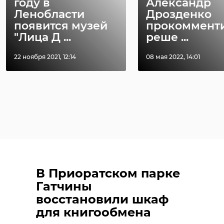
году в
Александр
Ленобласти
Дрозденко
появится музей
прокоммент
"Лица Д ...
реше ...
22 ноября 2021, 12:14
08 мая 2022, 14:01
В Приоратском парке
Гатчины
восстановили шкаф
для книгообмена