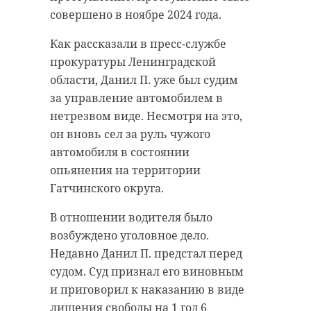
В камышах парка
В камышах п
совершено в ноябре 2024 года.
Монрепо мама-
Монрепо мам
утка трогательно
утка трогате
Как рассказали в пресс-службе
оберег ...
оберег ...
прокуратуры Ленинградской
области, Данил П. уже был судим
22 июля 2021, 09:12
22 июля 2021, 09:12
за управление автомобилем в
нетрезвом виде. Несмотря на это,
он вновь сел за руль чужого
// Мы есть в
MAX
. Не теряйте. //
автомобиля в состоянии
опьянения на территории
Фото: https://vk.com/wall-
Гатчинского округа.
219746768_2004
В отношении водителя было
возбуждено уголовное дело.
волонтеры
рождествено
Недавно Данил П. предстал перед
судом. Суд признал его виновным
Вырская мыза
и приговорил к наказанию в виде
лишения свободы на 1 год 6