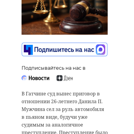
https://t.me/kazdoytvaripopare/4687
вороны
птицы
птенцы
Поделиться статьей:
Подписывайтесь на нас в
В Гатчине суд вынес приговор в
РЕКОМЕНДУЕМ
отношении 26-летнего Данила П.
Мужчина сел за руль автомобиля
в пьяном виде, будучи уже
судимым за аналогичное
преступление. Преступление было