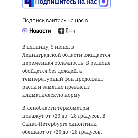
Подписывайтесь на нас в
Подписывайтесь на нас в
Подписывайтесь на нас в
В пятницу, 5 июня, в
В минувшие выходные
Ленинградской области ожидается
Во дворах Санкт-Петербурга
Международный центр
переменная облачность. В регионе
начали появляться подросшие
реставрации и музей-усадьба
обойдется без дождей, а
птенцы серой вороны. Воронята
«Рождествено» провели субботник
температурный фон продолжит
еще не умеют летать и
на территории Вырской мызы. В
расти и заметно превысит
самостоятельно добывать пищу,
нем приняли участие «Волонтеры
климатическую норму.
но в гнезде они уже не
наследия Ленинградской области».
В Ленобласти термометры
помещаются, поэтому вынуждены
За один день им удалось
покажут от +23 до +28 градусов. В
его покинуть.
преобразить ландшафт парка.
Санкт-Петербурге синоптики
С этого момента родители кормят
Волонтеры убрали лишнюю
обещают от +26 до +28 градусов.