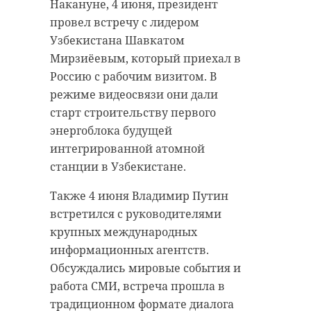
перестали выходить на связь.
на озеро и не вернулся. Инцидент
Накануне, 4 июня, президент
произошел в Колтушском
провел встречу с лидером
Спасатели ПСО "Берег" и АСС
городском поселении.
Узбекистана Шавкатом
Выборга организовали поиск
Мирзиёевым, который приехал в
вдоль береговой линии.
Спасатели ПСО Шлиссельбурга
Россию с рабочим визитом. В
Пропавших нашли — угрозы
прибыли на место происшествия.
режиме видеосвязи они дали
жизни и здоровью нет.
Они, осмотрев водоем,
старт строительству первого
обнаружили тело молодого
энергоблока будущей
Фото: Изображение создано при
человека и доставили на берег.
интегрированной атомной
помощи нейросети
станции в Узбекистане.
В настоящее время спасатели
ожидают приезда сотрудников
Также 4 июня Владимир Путин
полиции для проведения
спасатели
встретился с руководителями
дальнейших процессуальных
крупных международных
выборгский район
действий.
информационных агентств.
Обсуждались мировые события и
Фото: Изображение создано при
работа СМИ, встреча прошла в
помощи нейросети
Поделиться статьей:
традиционном формате диалога