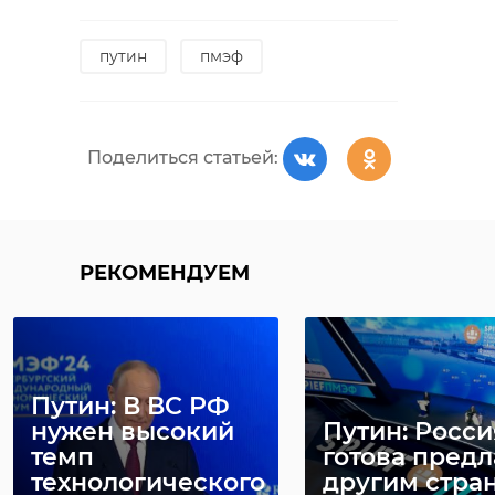
путин
пмэф
Поделиться статьей:
РЕКОМЕНДУЕМ
Путин: В ВС РФ
нужен высокий
Путин: Росси
темп
готова предл
технологического
другим стра