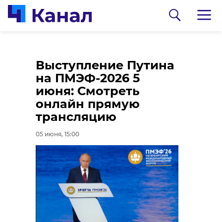
В Выборгском
Спасатели извлекли
Выступление Путина
районе нашли
из озера тело
на ПМЭФ-2026 5
пропавших пожилого
мужчины во
июня: Смотреть
мужчину и его внука
Всеволожском
онлайн прямую
районе
трансляцию
05 июня, 14:38
05 июня, 14:12
05 июня, 15:00