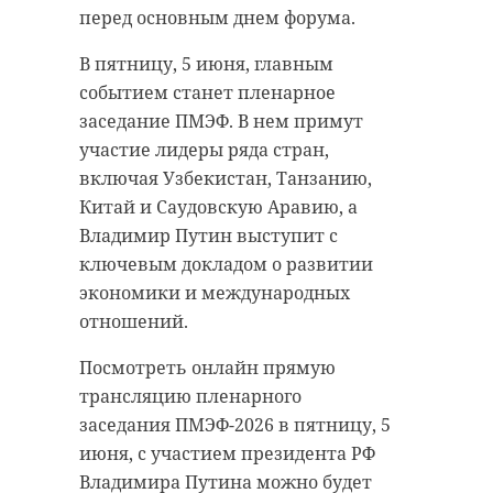
перед основным днем форума.
всеволожский район
В пятницу, 5 июня, главным
РЕКОМЕНДУЕМ
событием станет пленарное
спасатели
утонул человек
заседание ПМЭФ. В нем примут
участие лидеры ряда стран,
включая Узбекистан, Танзанию,
Поделиться статьей:
Китай и Саудовскую Аравию, а
Спасатели
Владимир Путин выступит с
Пожарные
подняли с
ключевым докладом о развитии
потушили
Краснофлотс
экономики и международных
горящий дом в
озера тело п
отношений.
поселке Лужки
...
Посмотреть онлайн прямую
01 сентября 2020, 09:47
31 октября 2022, 19:45
трансляцию пленарного
заседания ПМЭФ-2026 в пятницу, 5
июня, с участием президента РФ
Владимира Путина можно будет