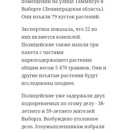
области, Данил П. уже был судим
в Сомино - «Музей тыла». Кроме
помещении на улице Таммисуо в
за управление автомобилем в
того, на «Дороге жизни» создадут
Выборге (Ленинградская область).
нетрезвом виде. Несмотря на это,
интерактивное выставочное
Они изъяли 79 кустов растений.
он вновь сел за руль чужого
пространство, которое станет
Экспертиза показала, что 22 из
автомобиля в состоянии
филиалом Национального центра
них являются коноплей.
опьянения на территории
«Россия», рассчитанным на
Полицейские также нашли три
Гатчинского округа.
молодежь.
пакета с частями
В отношении водителя было
Отметим, в 2026 году началась
наркосодержащего растения
возбуждено уголовное дело.
масштабная реконструкция
общим весом 5 470 граммов. Они и
Недавно Данил П. предстал перед
комплекса «Дорога жизни». В
другие изъятые растения будут
судом. Суд признал его виновным
планах - реставрация,
исследованы позднее.
и приговорил к наказанию в виде
благоустройство и озеленение
Полицейские уже задержали двух
лишения свободы на 1 год 6
более 40 мемориальных объектов.
подозреваемых по этому делу - 38-
месяцев. Отбывать срок мужчина
На работы потратят около одного
летнего и 39-летнего жителей
будет в колонии-поселении.
миллиарда рублей.
Выборга. Возбуждено уголовное
Данил П. также не сможет водить
Завершить модернизацию
дело. Злоумышленникам избрали