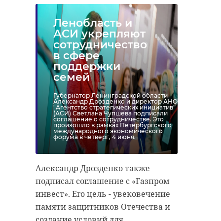
Ленобласть и
АСИ укрепляют
сотрудничество
в сфере
поддержки
семей
Губернатор Ленинградской области
Александр Дрозденко и директор АНО
"Агентство стратегических инициатив"
(АСИ) Светлана Чупшева подписали
соглашение о сотрудничестве. Это
произошло в рамках Петербургского
международного экономического
форума в четверг, 4 июня.
Александр Дрозденко также
подписал соглашение с «Газпром
инвест». Его цель - увековечение
памяти защитников Отечества и
создание условий для