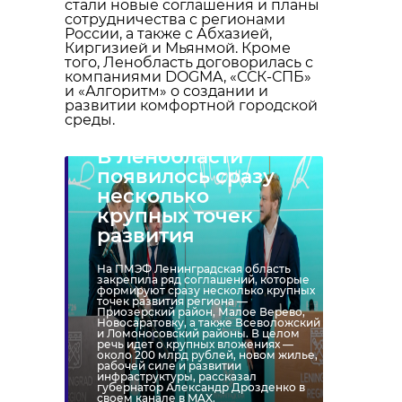
стали новые соглашения и планы
сотрудничества с регионами
России, а также с Абхазией,
Киргизией и Мьянмой. Кроме
того, Ленобласть договорилась с
компаниями DOGMA, «ССК-СПБ»
и «Алгоритм» о создании и
развитии комфортной городской
среды.
В Ленобласти
появилось сразу
несколько
крупных точек
развития
На ПМЭФ Ленинградская область
закрепила ряд соглашений, которые
формируют сразу несколько крупных
точек развития региона —
Приозерский район, Малое Верево,
Новосаратовку, а также Всеволожский
и Ломоносовский районы. В целом
речь идет о крупных вложениях —
около 200 млрд рублей, новом жилье,
рабочей силе и развитии
инфраструктуры, рассказал
губернатор Александр Дрозденко в
своем канале в MAX.