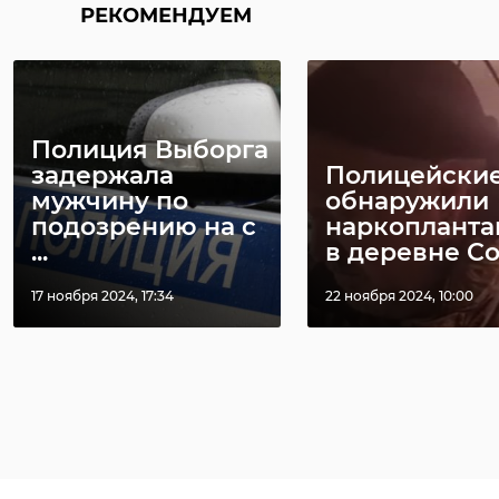
РЕКОМЕНДУЕМ
В Волосовск
Суд Гатчины
районе суд
рассмотрит дело
конфискова
о краже 268 кг
автомобиль 
Полиция Выборга
цветмета ...
...
задержала
Полицейски
мужчину по
обнаружили
24 декабря 2025, 16:32
19 января, 17:41
подозрению на с
наркоплант
...
в деревне С
17 ноября 2024, 17:34
22 ноября 2024, 10:00