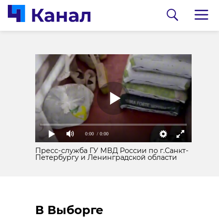
Водитель-
Два новых музея
рецидивист получил
появятся на «Дороге
полтора года
жизни» в Ленобласти
колонии за пьяную
05 июня, 08:25
езду в Гатчине
05 июня, 08:50
0:00
/ 0:00
Пресс-служба ГУ МВД России по г.Санкт-
Петербургу и Ленинградской области
В Выборге