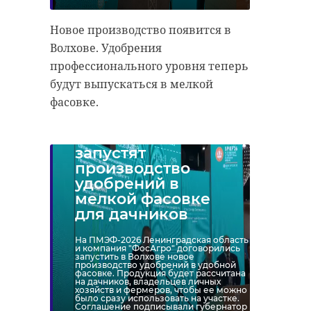
Новое производство появится в
Волхове. Удобрения
профессионального уровня теперь
будут выпускаться в мелкой
фасовке.
В Волхове
запустят
производство
удобрений в
мелкой фасовке
для дачников
На ПМЭФ-2026 Ленинградская область
и компания "ФосАгро" договорились
запустить в Волхове новое
производство удобрений в удобной
фасовке. Продукция будет рассчитана
на дачников, владельцев личных
хозяйств и фермеров, чтобы ее можно
было сразу использовать на участке.
Соглашение подписывали губернатор