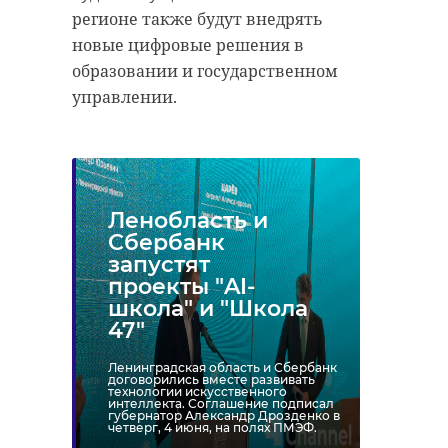
регионе также будут внедрять
новые цифровые решения в
образовании и государственном
управлении.
Ленобласть и
Сбербанк
запустят
проекты "AI-
школа" и "Школа
47"
Ленинградская область и Сбербанк
договорились вместе развивать
технологии искусственного
интеллекта. Соглашение подписал
губернатор Александр Дрозденко в
четверг, 4 июня, на полях ПМЭФ.