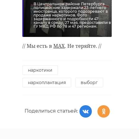
// Мы есть в
MAX
. Не теряйте. //
В Центральном районе Петербурга
https://www.magnific.com/free-ai-
полицейские задержали 23-летнего
иностранца, которого подозревают в
image/close-up-law-
Фото: Анастасия
продаже наркотиков. Фото
задержанного и подробности 47
scale_390556912.htm#
Илюшина/47канал, архив
каналу в среду, 27 мая, предоставили в
ГУ МВД РФ по 78 и 47 регионам.
// Мы есть в
MAX
. Не теряйте. //
гатчина
дорога жизни
суд
пьяный водитель
александр дрозденко
наркотики
музей дорога жизни
наркоплантация
выборг
музеи
Поделиться статьей:
Поделиться статьей:
Поделиться статьей:
РЕКОМЕНДУЕМ