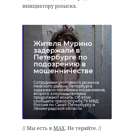
инициатору розыска.
Жителя Мурино
задержали в
Петербурге по
подозрению в
мошенничестве
Сотрудники уголовного розыска
Невского района Петербурга
задержали пособника мошенников,
второго злоумышленника
продолжают искать. Об этом
сообщила пресс-служба ГУ МВД
России по Санкт-Петербургу и
Ленинградской области.
// Мы есть в
MAX
. Не теряйте. //