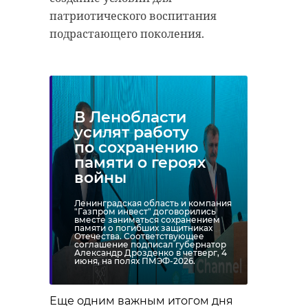
патриотического воспитания
подрастающего поколения.
В Ленобласти
усилят работу
по сохранению
памяти о героях
войны
Ленинградская область и компания
"Газпром инвест" договорились
вместе заниматься сохранением
памяти о погибших защитниках
Отечества. Соответствующее
соглашение подписал губернатор
Александр Дрозденко в четверг, 4
июня, на полях ПМЭФ-2026.
Еще одним важным итогом дня