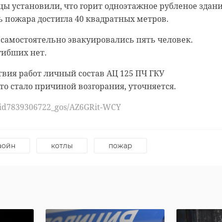
цы установили, что горит одноэтажное рубленое здан
 пожара достигла 40 квадратных метров.
 самостоятельно эвакуировались пять человек.
гибших нет.
вия работ личный состав АЦ 125 ПЧ ГКУ
то стало причиной возгорания, уточняется.
u/id7839306722_gos/AZ6GRit-WCY
аойн
котлы
пожар