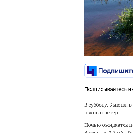
Подписывайтесь на
Подписывайтесь на
В субботу, 6 июня,
Участившиеся атак
южный ветер.
введение временны
Пулково, сообщил г
Ночью ожидается пе
Сергеев в рамках П
Ветер - до 2-7 м/с.