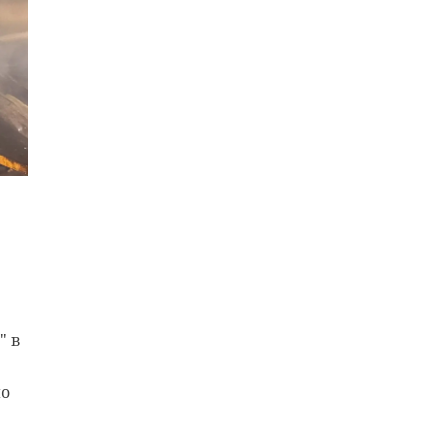
" в
по