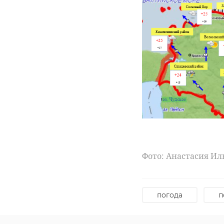
Фото: https://vk.com
пулково
Фото: Анастасия Ил
погода
п