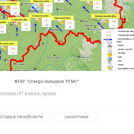
/wall-40738724_52461
атаки бпла
леонид сергеев
ФГБУ "Северо-Западное УГМС"
юшина/47 канал, архив
огода в ленобласти
синоптики