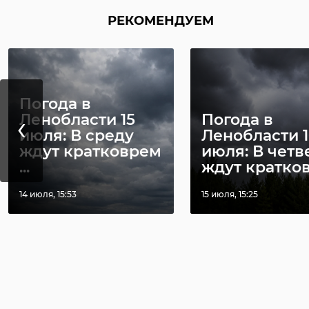
РЕКОМЕНДУЕМ
Погода в
‹
Ленобласти 15
Погода в
июля: В среду
Ленобласти 1
ждут кратковрем
июля: В четв
...
ждут кратковр
14 июля, 15:53
15 июля, 15:25