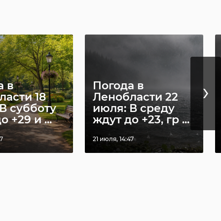
›
а в
Погода в
ласти 18
Ленобласти 22
В субботу
июля: В среду
 +29 и ...
ждут до +23, гр ...
37
21 июля, 14:47