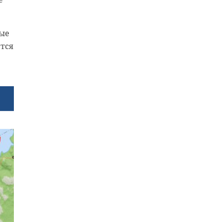
ть
ные
ется
у