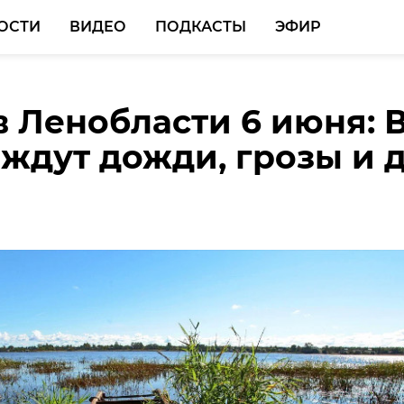
ОСТИ
ВИДЕО
ПОДКАСТЫ
ЭФИР
в Ленобласти 6 июня: 
во рассказали о работ
 ждут дожди, грозы и 
та в условиях
шихся атак БПЛА