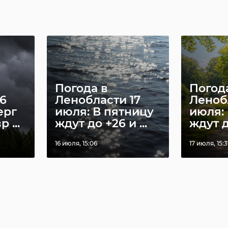
Погода в
Погод
6
Ленобласти 17
Леноб
ерг
июля: В пятницу
июля: 
 ...
ждут до +26 и ...
ждут до
16 июля, 15:06
17 июля, 15: