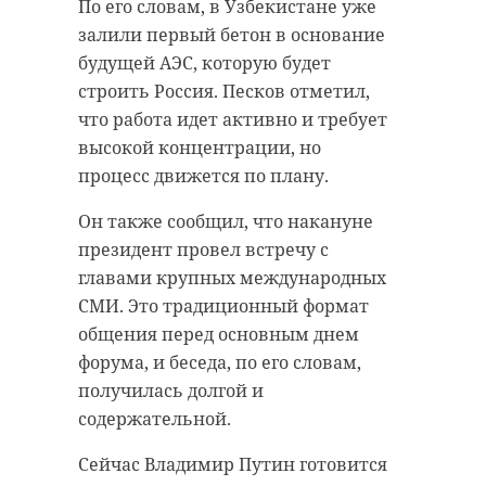
В Тихвинском районе юные
выездных задач и эвакуации, и
По его словам, в Узбекистане уже
футболисты до 15 лет сыграют в
УАЗ «Буханка», который является
залили первый бетон в основание
первенстве области по футболу. В
незаменимой машиной в полевых
будущей АЭС, которую будет
Сланцевском районе пройдет
условиях. На фронт также
строить Россия. Песков отметил,
муниципальный этап марафона
доставят маскировочные сети.
что работа идет активно и требует
"Земля спорта".
высокой концентрации, но
Кроме того, бойцам передадут
процесс движется по плану.
А в Приозерском районе
автомобильные запчасти, кубы и
любителей активного отдыха ждет
кровельный материал для
Он также сообщил, что накануне
турнир по петанку.
обустройства блиндажей и
президент провел встречу с
укрытий. Киришане также
главами крупных международных
47 канал публикует, какие
направили своим защитников
СМИ. Это традиционный формат
спортивные мероприятия пройдут
личные посылки с письмами и
общения перед основным днем
в Ленинградской области в
гостинцами.
форума, и беседа, по его словам,
грядущие субботу и воскресенье, 6
получилась долгой и
и 7 июня:
В сборе гуманитарной помощи
содержательной.
приняли участие руководители
предприятий, депутаты и
Сейчас Владимир Путин готовится