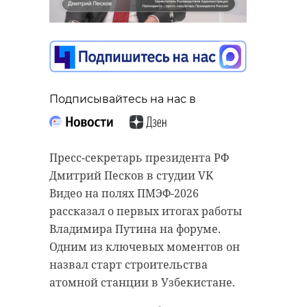
Подписывайтесь на нас в
Подписывайтесь на нас в
Подписывайтесь на нас в
Киришский район Ленинградской
области продолжает активно
Пресс-секретарь президента РФ
Грядущие выходные в
помогать фронту. В пятницу, 5
Дмитрий Песков в студии VK
Ленинградской области будут
июня, из Киришей отправилась
Видео на полях ПМЭФ-2026
насыщенными на спортивные
очередная партия гуманитарного
рассказал о первых итогах работы
мероприятия. В Кировском районе
груза для земляков, участвующих
Владимира Путина на форуме.
состоится пятый
в специальной военной операции.
Одним из ключевых моментов он
легкоатлетический пробег
назвал старт строительства
На передовую отправили УАЗ
"Невский пятачок".
атомной станции в Узбекистане.
«Фермер», необходимый для