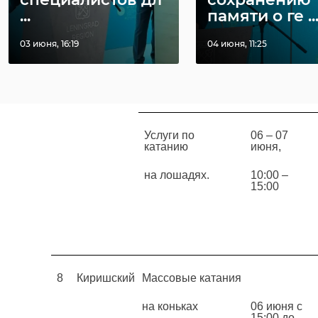
Свободные
06 – 07
...
памяти о ге ..
массовые катания
июня,
на коньках.
по
03 июня, 16:19
04 июня, 11:25
расписани
ю
Услуги по
06 – 07
катанию
июня,
на лошадях.
10:00 –
15:00
8
Киришский
Массовые катания
на коньках
06 июня с
15:00 до