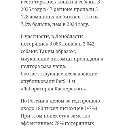
всего терялись кошки и собаки. В
21:00 –
2025 году в 47 регионе пропали 5
22:00
128 домашних любимцев - это на
07 июня
7,2% больше, чем в 2024 году.
09:15 –
В частности, в Ленобласти
10:15
потерялись 3 086 кошек и 2 042
11:45 –
собаки. Таким образом,
15:15
мяукающие питомцы пропадали в
полтора раза чаще.
Соответствующее исследование
5
Выборгски
Первенство г.
06 – 07
опубликовали Pet911 и
й
Выборга по
июня,
«Лаборатория Касперского».
парусному спорту.
открытие
По России в целом за год пропало
06 июня
около 180 тысяч питомцев (+7%).
в 10:00,
При этом поиск стал заметно
эффективнее: 78% потерянных
старт 06
июня в