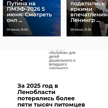
День защиты
06 июня
Путина на
поделились
детей в Центре
ПМЭФ-2026 5
яркими
зимних видов
11:30
спорта
июня: Смотреть
впечатления
онл ...
Ленингр ...
05 июня, 15:00
05 июня, 15:56
Областные
06 июня
соревнования
«Легкоатлетическ
10:00
ий пробег
«Колобок» для
детей
дошкольного и
младшего
Фото: https://vk.com/wall-
школьного
возраста
52515674_21220
За 2025 год в
Ленобласти
гуманитарная помощь
ХII районный
07 июня
потерялись более
турнир и мастер-
класс по
спецоперация
11:00
пяти тысяч питомцев
волейболу имени