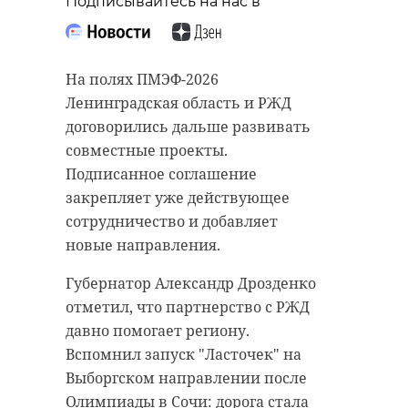
Подписывайтесь на нас в
ежедневно,
согласно
расписани
ю
На полях ПМЭФ-2026
Ленинградская область и РЖД
договорились дальше развивать
совместные проекты.
Массовое катание
06 – 07
на коньках.
июня,
Подписанное соглашение
закрепляет уже действующее
ежедневно,
согласно
сотрудничество и добавляет
расписани
новые направления.
ю
Губернатор Александр Дрозденко
отметил, что партнерство с РЖД
давно помогает региону.
«Тропа здоровья»
06 – 07
для
июня,
Вспомнил запуск "Ласточек" на
скандинавской
Выборгском направлении после
ходьбы.
ежедневно
Олимпиады в Сочи: дорога стала