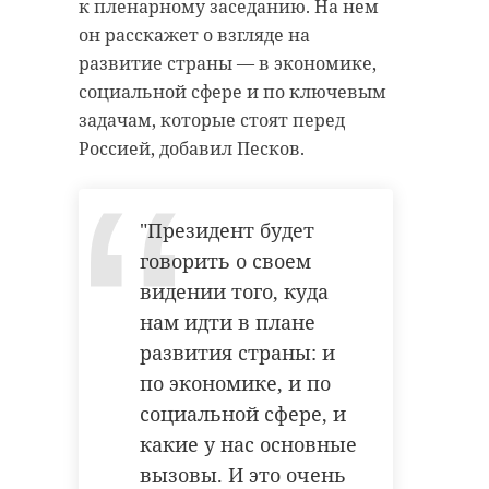
неравнодушные местные жители.
к пленарному заседанию. На нем
№
Муниципа
Мероприятие
Дата и
Фонд «Линия добра» поблагодарил
он расскажет о взгляде на
льное
время
образова
проведени
главу Киришского района
развитие страны — в экономике,
п/
ние
я
п
Константина Тимофеева, который
социальной сфере и по ключевым
лично помогал в погрузке и
задачам, которые стоят перед
контролировал отправку, а также
Россией, добавил Песков.
водителей, которые несмотря на
1
Бокситого
«Километры
06 – 07
рский
здоровья»
июня,
всю опасность, доставят посылки
(скандинавская
"Президент будет
на фронт.
ходьба).
08:00 –
13:00
говорить о своем
видении того, куда
«Каждый винтик,
нам идти в плане
каждая буханка
развития страны: и
хлеба переданная
по экономике, и по
матерью своему
социальной сфере, и
сыну, каждое доброе
какие у нас основные
слово в посылке - это
вызовы. И это очень
Свободное
06 – 07