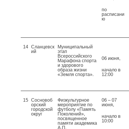
по
расписани
ю
14
Сланцевск
Муниципальный
ий
этап
Всероссийского
06 июня,
Марафона спорта
и здорового
образа жизни
начало в
«Земля спорта».
12:00
15
Сосновоб
Физкультурное
06 – 07
орский
мероприятие по
июня,
городской
футболу «Память
округ
Поколений»,
начало в
посвященное
10:00
памяти академика
А.П.