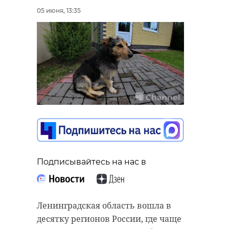
Олимпийского
киришский район
чемпиона ЗМС
05 июня, 13:35
Максима
Михайлова
Поделиться статьей:
Первенство
07 июня
Ленинградской
области. Футбол.
Нет
Юноши до 17 лет.
информаци
Мальчики до 15
и
лет.
Подписывайтесь на нас в
Массовые катания
06 июня
в Ледовой арене
09:15 –
10:15
Ленинградская область вошла в
11:45 –
десятку регионов России, где чаще
15:15