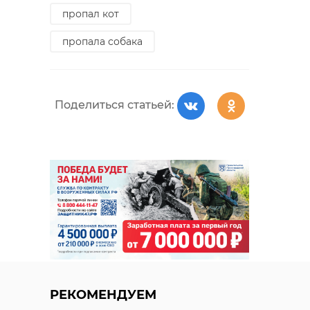
пропал кот
Чемпионат
06 июня,
пропала собака
Северо-
Западного
начало в
федерального
10:00
округа по дзюдо
Поделиться статьей:
V Всероссийская
06 июня,
массовая
велосипедная
начало в
гонка «Всемирный
10:00
день
велосипедиста».
Все возрастные
группы и
категории
населения.
РЕКОМЕНДУЕМ