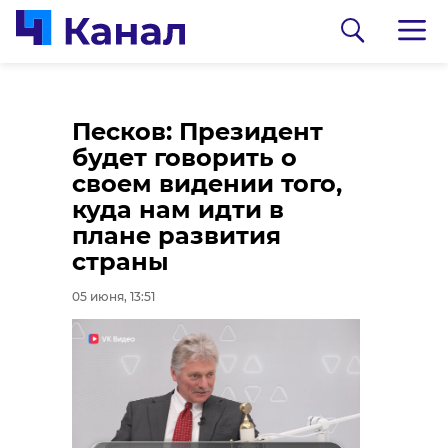
Какие спортивные
Киришский район
Песков: Президент
мероприятия
отправил в зону СВО
будет говорить о
пройдут в
очередную партию
своем видении того,
Ленобласти в
гуманитарной
куда нам идти в
грядущие субботу и
помощи
плане развития
воскресенье, 6 и 7
страны
05 июня, 13:13
июня
05 июня, 13:51
05 июня, 14:12