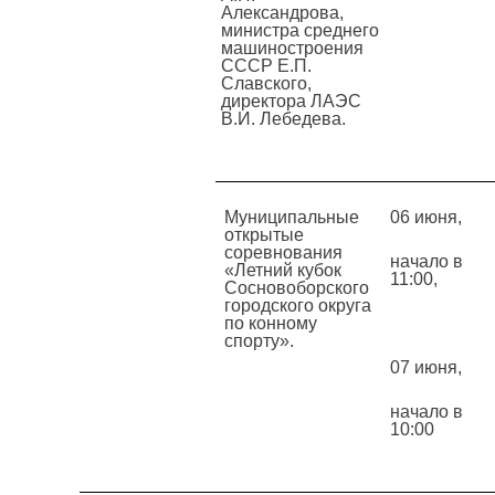
Александрова,
министра среднего
машиностроения
СССР Е.П.
Славского,
директора ЛАЭС
В.И. Лебедева.
Муниципальные
06 июня,
открытые
соревнования
начало в
«Летний кубок
11:00,
Сосновоборского
городского округа
по конному
спорту».
07 июня,
начало в
10:00