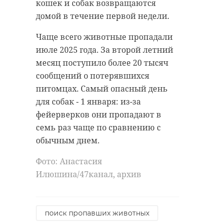
кошек и собак возвращаются
12:00
домой в течение первой недели.
Чаще всего животные пропадали
июле 2025 года. За второй летний
Чемпионат и
06 июня,
Первенство г.
месяц поступило более 20 тысяч
Выборга по
начало в
сообщений о потерявшихся
спортивному
12:00
туризму и
питомцах. Самый опасный день
Выборгского
района (на
для собак - 1 января: из-за
пешеходных
фейерверков они пропадают в
дистанциях).
семь раз чаще по сравнению с
обычным днем.
Чемпионат
06 июня,
Фото: Анастасия
Ленинградской
Илюшина/47канал, архив
области по
начало в
судомодельному
12:00
спорту.
поиск пропавших животных