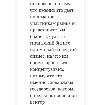
ваш вклад в нашу
интересно, потому
плавание.
июня,
общую Победу! Мы
что именно это дает
по
верим в наших
понимание
расписани
ю
воинов. Мы сильны
участникам рынка и
единством»,
представителям
- написали в фоне
бизнеса, будь то
«Линия добра».
гигантский бизнес
или малый и средний
бизнес, на что им
ориентироваться
концептуально,
потому что это
именно слова главы
государства, которые
Турнир по
06 июня,
стритболу среди
определяют основной
юношеских
начало в
команд.
вектор",
10:00