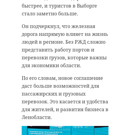
08:00 –
быстрее, и туристов в Выборге
22:00
стало заметно больше.
Он подчеркнул, что железная
дорога напрямую влияет на жизнь
6
Гатчински
Первенство
06 – 07
людей в регионе. Без РЖД сложно
й
Гатчинского
июня.
муниципального
представить работу портов и
округа по футболу
муниципал
начало в
среди детских
перевозки грузов, которые важны
ьный округ
10:00
команд.
для экономики области.
По его словам, новое соглашение
даст больше возможностей для
Всероссийские
07 июня в
соревнования по
14:00
пассажирских и грузовых
бадминтону
церемония
перевозок. Это касается и удобства
«Белые ночи».
награждени
Одиночный
я по мере
для жителей, и развития бизнеса в
разряд, парный
подготовки
разряд,
итоговых
Ленобласти.
смешанный
протоколов
парный разряд.
.
Мужчины и