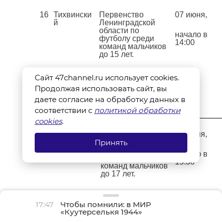
16
Тихвински
Первенство
07 июня,
й
Ленинградской
области по
начало в
футболу среди
14:00
команд мальчиков
до 15 лет.
ФК «Кировец» -
Сайт 47channel.ru использует cookies.
ФК «Тосно»
Продолжая использовать сайт, вы
(Тосно).
даете согласие на обработку данных в
соответствии с
политикой обработки
cookies
.
Первенство
07 июня,
Ленинградской
Принять
области по
начало в
футболу среди
15:30
команд мальчиков
до 17 лет.
ФК «Кировец» -
ФК «Тосно»
17:47
Чтобы помнили: в МИР
(Тосно).
«Куутерселькя 1944»
реконструкторы снова