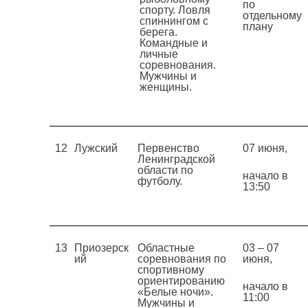
по
спорту. Ловля
отдельному
спиннингом с
плану
берега.
Командные и
личные
соревнования.
Мужчины и
женщины.
12
Лужский
Первенство
07 июня,
Ленинградской
области по
начало в
футболу.
13:50
13
Приозерск
Областные
03 – 07
ий
соревнования по
июня,
спортивному
ориентированию
начало в
«Белые ночи».
11:00
Мужчины и