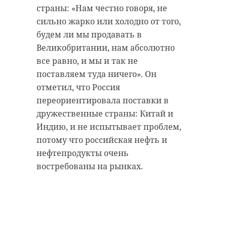
информагентствами,
страны: «Нам честно говоря, не
эвакуированы более 600 человек.
ясно транслировал
сильно жарко или холодно от того,
Для размещения граждан
честность и
будем ли мы продавать в
организованы два пункта
Великобритании, нам абсолютно
уверенность позиций
временного пребывания (ПВП).
все равно, и мы и так не
нашей страны",
Основной ПВП развернут в Доме
поставляем туда ничего». Он
- рассказал Сергей
культуры деревни Пеники —
отметил, что Россия
Перминов.
здесь предоставили убежище
переориентировала поставки в
около 320 эвакуированным, из них
дружественные страны: Китай и
265 военнослужащих и 55 мирных
Индию, и не испытывает проблем,
Дискуссия на пленарной сессии
жителей. По словам Владимира
потому что российская нефть и
затронула широчайший спектр
Бородийчука, главы Пениковского
нефтепродукты очень
вопросов. отметил представитель
сельского поселения
востребованы на рынках.
в Совфеде от 47 региона.
Ломоносовского муниципального
района, людей привозили на
пассажирских автобусах, снятых
"Прозвучали
ради этого с ресов.
акценты по