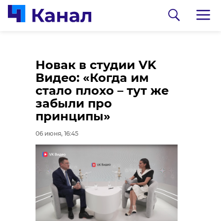
Сергей Перминов: "К
Новак в студии VK
нам не подъедешь на
Видео: «Когда им
кривых санкциях,
стало плохо – тут же
позицию России
забыли про
игнорировать
принципы»
невозможно"
06 июня, 16:45
0:00
/ 0:00
07 июня, 10:14
Видео 47channel
Появились
подробности об