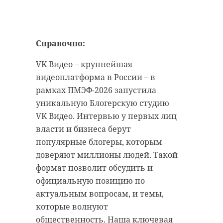
внутреннему
Второй пункт приема организован
развитию России, в
в школе поселка Гостилицы. Часть
эвакуированных предпочли
том числе новые
Справочно:
отправиться к родственникам.
инициативы и
поручения, оценки
VK Видео – крупнейшая
видеоплатформа в России – в
поведения
рамках ПМЭФ-2026 запустила
западников, которые,
уникальную Блогерскую студию
следует признать,
VK Видео. Интервью у первых лиц
разделяет большая
власти и бизнеса берут
часть человечества,
популярные блогеры, которым
о становлении нового
доверяют миллионы людей. Такой
миропорядка,
формат позволит обсудить и
ошибках и
47channel
официальную позицию по
объективном
актуальным вопросам, и темы,
С целью обеспечить людей в ДК
ослаблении позиций
которые волнуют
деревни Пеники необходимыми
гегемонов
общественность. Наша ключевая
бытовыми условиями