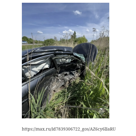
В Ломоносовском
районе
Жителей дом
Ленобласти
дороги Пете
столкнулись три
— Кейкино
ле ...
защитят от ...
17 июля 2021, 17:06
15 ноября 2021, 19:37
https://max.ru/id7839306722_gos/AZ6cy6lIaRU