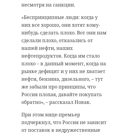
удался — и был в
помощью уже обратились четыре
несмотря на санкции.
фокусе внимания не
местных жителя, включая одного
«Беспринципные люди: когда у
ребенка. Один пострадавший
только России, но и
них все хорошо, они хотят кому-
госпитализирован для оказания
мира. Провокации,
нибудь сделать плохо. Вот они нам
необходимой помощи.
попытки
сделали плохо, отказались от
«перетянуть»
нашей нефти, наших
повестку,
нефтепродуктов. Когда им стало
предпринятые
плохо – в данный момент, когда на
«Киевом и ко», имели
рынке дефицит и у них не хватает
лишь обратный
нефти, бензина, дизельного, – тут
эффект. Президент и
же забыли про принципы, что
Россия плохая, давайте покупать
в ключевой речи на
обратно», – рассказал Новак.
ПМЭФ, и ранее, на
47channel
традиционно
При этом вице-премьер
откровенной встрече
подчеркнул, что Россия не зависит
В целях безопасности из охранной
с мировыми
от поставок в недружественные
зоны были экстренно