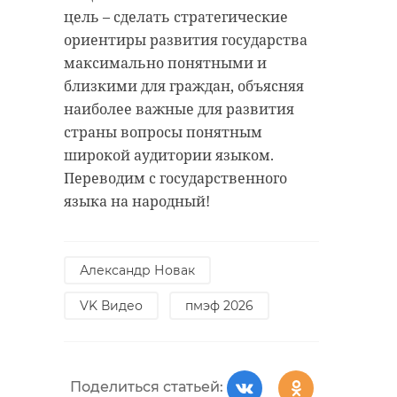
колониальных
цель – сделать стратегические
организовано горячее питание,
времен. И
ориентиры развития государства
подвозят питьевую воду.
максимально понятными и
согласитесь, каждый
Организовано дежурство
близкими для граждан, объясняя
прозвучавший
медбригад. Чтобы снять
наиболее важные для развития
напряжение, для детей и взрослых
аспект
страны вопросы понятным
устроили просмотр кинофильмов.
конструктивной
широкой аудитории языком.
С гражданами работают
работы России и
Переводим с государственного
специалисты администрации
наших партнеров —
языка на народный!
Ломоносовского района и
что называется,
представители правительства
«неубиваемый»",
Ленинградской области. Все
- считает Сергей
Александр Новак
возникающие вопросы решаются
Перминов.
в оперативном режиме, ситуация
VK Видео
пмэф 2026
находится под полным контролем
властей.
Сенатор отметил, что посыл
коллективному Западу, как
Поделиться статьей: