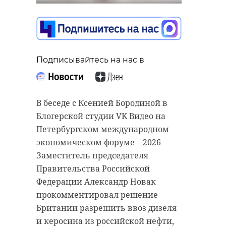
эвакуации в
Ломоносовском
районе Ленобласти
06 июня, 15:35
Подписывайтесь на нас в
Подписывайтесь на нас в
В беседе с Ксенией Бородиной в
Подписывайтесь на нас в
Сенатор РФ от Ленинградской
Блогерской студии VK Видео на
области Сергей Перминов в
Петербургском международном
воскресенье, 7 июня, в беседе с 47
экономическом форуме – 2026
каналом поделился своей оценкой
В результате атаки вражеских
Заместитель председателя
дискуссии на пленарном
БПЛА на объект Министерства
Правительства Российской
заседании ПМЭФ-2026.
обороны в деревне Большая
Федерации Александр Новак
Ижора возник пожар. По данным
прокомментировал решение
губернатора Александра
Британии разрешить ввоз дизеля
"Форум, безусловно,
Дрозденко, за медицинской
и керосина из российской нефти,