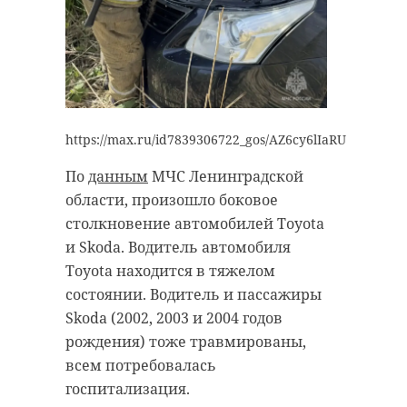
Поделиться статьей:
https://max.ru/id7839306722_gos/AZ6cy6lIaRU
По
данным
МЧС Ленинградской
области, произошло боковое
столкновение автомобилей Toyota
и Skoda. Водитель автомобиля
Toyota находится в тяжелом
состоянии. Водитель и пассажиры
Skoda (2002, 2003 и 2004 годов
РЕКОМЕНДУЕМ
рождения) тоже травмированы,
всем потребовалась
госпитализация.