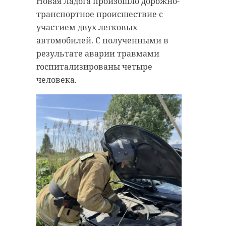
Новая Ладога произошло дорожно-
47channel
транспортное происшествие с
сергей перминов
пмэф
участием двух легковых
автомобилей. С полученными в
результате аварии травмами
Поделиться статьей:
госпитализированы четыре
человека.
47channel
Фото: 47channel
ломоносовский район
эвакуация
атака бпла
пеники
гостилицы