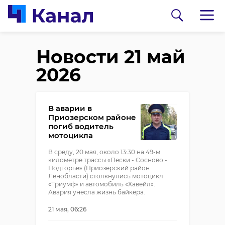
Новости 21 май
2026
В аварии в
Приозерском районе
погиб водитель
мотоцикла
В среду, 20 мая, около 13:30 на 49-м
километре трассы «Пески - Сосново -
Подгорье» (Приозерский район
Ленобласти) столкнулись мотоцикл
«Триумф» и автомобиль «Хавейл».
Авария унесла жизнь байкера.
21 мая, 06:26