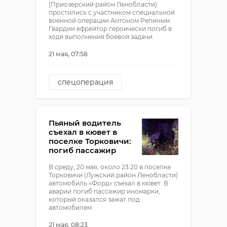
(Приозерский район Ленобласти)
простились с участником специальной
военной операции Антоном Репиным.
Гвардии ефрейтор героически погиб в
ходе выполнения боевой задачи.
21 мая, 07:58
спецоперация
раздолье
церемония прощания
Пьяный водитель
погибший солдат
съехал в кювет в
поселке Торковичи:
погиб пассажир
В среду, 20 мая, около 23:20 в поселке
Торковичи (Лужский район Ленобласти)
автомобиль «Форд» съехал в кювет. В
аварии погиб пассажир иномарки,
который оказался зажат под
автомобилем.
21 мая, 08:23