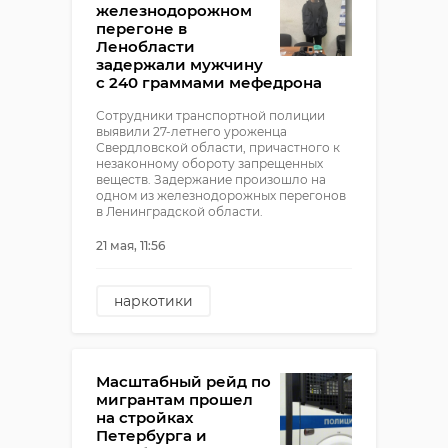
железнодорожном
перегоне в
Ленобласти
задержали мужчину
с 240 граммами мефедрона
Сотрудники транспортной полиции
выявили 27-летнего уроженца
Свердловской области, причастного к
незаконному обороту запрещенных
веществ. Задержание произошло на
одном из железнодорожных перегонов
в Ленинградской области.
21 мая, 11:56
наркотики
полиция на транспорте
железная дорога
Масштабный рейд по
мигрантам прошел
на стройках
Петербурга и