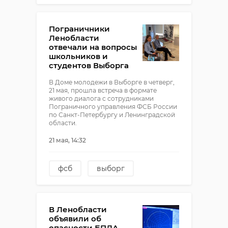
гранты
проекты
!видео
Пограничники
Ленобласти
отвечали на вопросы
школьников и
студентов Выборга
В Доме молодежи в Выборге в четверг,
21 мая, прошла встреча в формате
живого диалога с сотрудниками
Пограничного управления ФСБ России
по Санкт-Петербургу и Ленинградской
области.
21 мая, 14:32
фсб
выборг
!видео
В Ленобласти
объявили об
опасности БПЛА