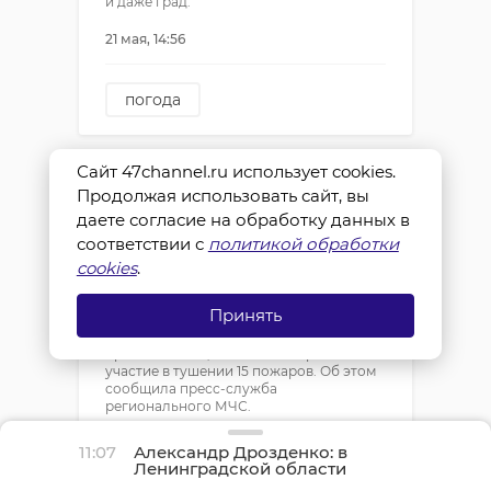
и даже град.
21 мая, 14:56
погода
погода в ленобласти
синоптики
Сайт 47channel.ru использует cookies.
Огнеборцы за сутки
Продолжая использовать сайт, вы
потушили 15
даете согласие на обработку данных в
пожаров в
соответствии с
политикой обработки
Ленобласти
cookies
.
Подразделения территориального
пожарно-спасательного гарнизона
Принять
Ленинградской области за прошедшие
сутки отреагировали на 20 оперативных
происшествий, в том числе приняли
участие в тушении 15 пожаров. Об этом
сообщила пресс-служба
регионального МЧС.
21 мая, 15:07
11:07
Александр Дрозденко: в
Ленинградской области
отмечается рост