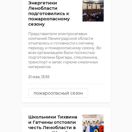
Энергетики
Ленобласти
подготовились к
пожароопасному
сезону
Представители электросетевых
компаний Ленинградской области
отчитались о готовности к летнему
периоду и пожароопасному сезону. Во
всех организациях были полностью
подготовлены бригады, спецтехника,
транспорт и запас горюче-смазочных
материалов.
21 мая, 13:55
пожароопасный сезон
комитет по тэк
электросети
Школьники Тихвина
и Гатчины отстояли
честь Ленобласти в