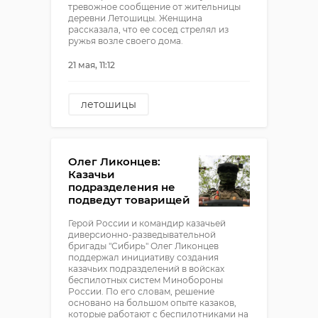
тревожное сообщение от жительницы
деревни Летошицы. Женщина
рассказала, что ее сосед стрелял из
ружья возле своего дома.
21 мая, 11:12
летошицы
хулиганство
стрельба
Олег Ликонцев:
Казачьи
подразделения не
подведут товарищей
Герой России и командир казачьей
диверсионно-разведывательной
бригады "Сибирь" Олег Ликонцев
поддержал инициативу создания
казачьих подразделений в войсках
беспилотных систем Минобороны
России. По его словам, решение
основано на большом опыте казаков,
которые работают с беспилотниками на