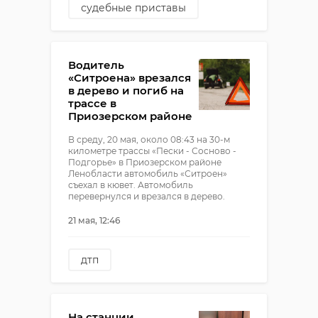
судебные приставы
задолженность
должники
Водитель
«Ситроена» врезался
в дерево и погиб на
трассе в
Приозерском районе
В среду, 20 мая, около 08:43 на 30-м
километре трассы «Пески - Сосново -
Подгорье» в Приозерском районе
Ленобласти автомобиль «Ситроен»
съехал в кювет. Автомобиль
перевернулся и врезался в дерево.
21 мая, 12:46
дтп
смертельная авария
пески-сосново-подгорье
На станции