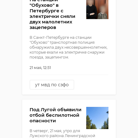
врезался в дерево
"Обухово" в
Петербурге с
электрички сняли
двух малолетних
зацеперов
В Санкт-Петербурге на станции
"Обухово" транспортная полиция
обнаружила двух несовершеннолетних,
которые ехали на электричке снаружи
поезда, зацепингом.
21 мая, 12:51
ут мвд по сзфо
зацеперы
дети
подростки
петербург
Под Лугой объявили
зацепинг
отбой беспилотной
опасности
В четверг, 21 мая, утро для
Лужского района Ленинградской