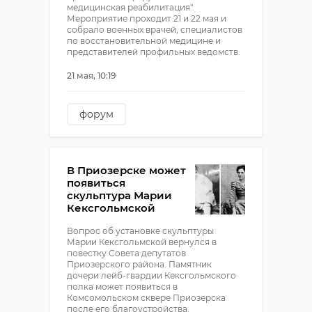
медицинская реабилитация".
Мероприятие проходит 21 и 22 мая и
собрало военных врачей, специалистов
по восстановительной медицине и
представителей профильных ведомств.
21 мая, 10:19
форум
александр кялин
Анна Цивилева
В Приозерске может
появиться
скульптура Марии
Кексгольмской
Вопрос об установке скульптуры
Марии Кексгольмской вернулся в
повестку Совета депутатов
Приозерского района. Памятник
дочери лейб-гвардии Кексгольмского
полка может появиться в
Комсомольском сквере Приозерска
после его благоустройства.