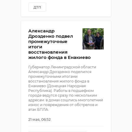
дтп
смертельная авария
пески-сосново-подгорье
Александр
мотоциклисты дтп
Дрозденко подвел
промежуточные
итоги
восстановления
жилого фонда в Енакиево
Губернатор Ленинградской области
Александр Дрозденко поделился
промежуточными итогами
восстановления жилого фонда в
Енакиево (Донецкая Народная
Республика). Работы в подшефном
городе ведутся сразу по нескольким
адресам: в домах сошлись многолетний
износ и повреждения от обстрелов и
атак БПЛА.
21 мая, 06:52