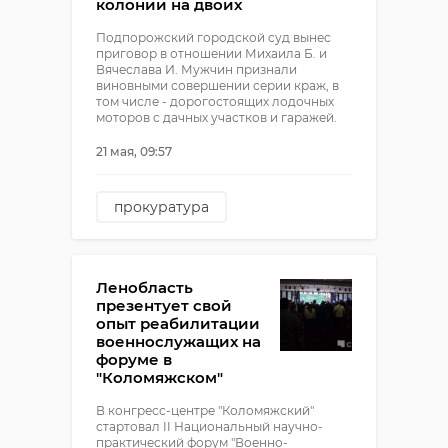
колонии на двоих
Подпорожский городской суд вынес
приговор в отношении Михаила Б. и
Вячеслава И. Мужчин признали
виновными совершении серии краж, в
том числе - дорогостоящих лодочных
моторов с дачных участков и гаражей.
21 мая, 09:57
прокуратура
подпорожский район
суд
кража
Ленобласть
презентует свой
опыт реабилитации
военнослужащих на
форуме в
"Коломяжском"
В конгресс-центре "Коломяжский"
стартовал II Национальный научно-
практический форум "Военно-