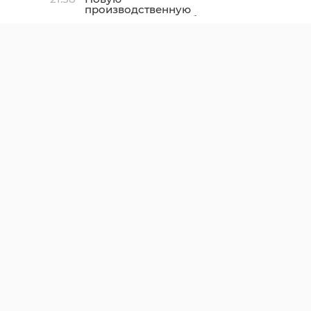
производственную
площадку птицефабрики
«Роскар» в Выборгском
районе подключили к
газу