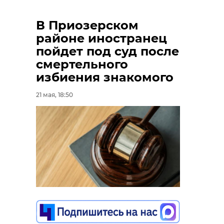
дереве после
осмотрел
аварии на "Коле"
обновленну
В Приозерском
в ...
Гостинополь .
районе иностранец
28 июля 2023, 17:22
05 марта 2024, 13:20
пойдет под суд после
смертельного
избиения знакомого
21 мая, 18:50