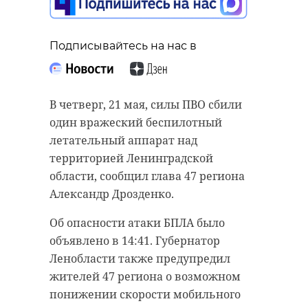
спасенного в
Волховском районе
лисенка
Подписывайтесь на нас в
21 мая, 18:08
Подписывайтесь на нас в
В четверг, 21 мая, силы ПВО сбили
один вражеский беспилотный
Спасатели Северо-Западного
летательный аппарат над
Подписывайтесь на нас в
федерального округа стали
территорией Ленинградской
победителями Спартакиады МЧС
области, сообщил глава 47 региона
России по мини-футболу, которая
Александр Дрозденко.
прошла в Сызрани (Самарская
Сотрудники реабилитационного
Об опасности атаки БПЛА было
область).
центра "Велес" выхаживают
объявлено в 14:41. Губернатор
крошечных лисят, которые нашли
Соревнования собрали
Ленобласти также предупредил
недалеко от железной дороги в
спортсменов из территориальных
жителей 47 региона о возможном
Волховском районе. Малыши по-
органов МЧС России Сибирского,
понижении скорости мобильного
прежнему слабы.