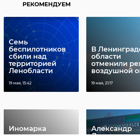
РЕКОМЕНДУЕМ
!видео
велес
волховский район
Семь
беспилотников
В Ленинград
сбили над
области
Поделиться статьей:
территорией
отменили р
Ленобласти
воздушной опа
19 мая, 15:42
19 мая, 21:17
РЕКОМЕНДУЕМ
Иномарка
Александр
повисла на
Дрозденко