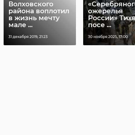
Волховского
«Серебряног
района воплотил
ожерелья
в жизнь мечту
России» Тих
мале ...
посе ...
31 декабря 2019, 21:23
30 ноября 2025, 17:00