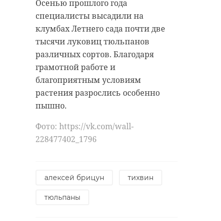
Осенью прошлого года
подчеркнула, что это помогает
специалисты высадили на
защитникам приближать победу.
Поделиться статьей:
клумбах Летнего сада почти две
Фото:
тысячи луковиц тюльпанов
https://vk.com/wall1027878651_1945
различных сортов. Благодаря
грамотной работе и
РЕКОМЕНДУЕМ
благоприятным условиям
гуманитарная помощь
растения разрослись особенно
пышно.
лира бурак
СВО
Фото: https://vk.com/wall-
Семь
!видео
228477402_1796
беспилотников
В Ленинград
сбили над
области
территорией
отменили р
Поделиться статьей:
Ленобласти
воздушной опа
алексей брицун
тихвин
19 мая, 15:42
19 мая, 21:17
тюльпаны