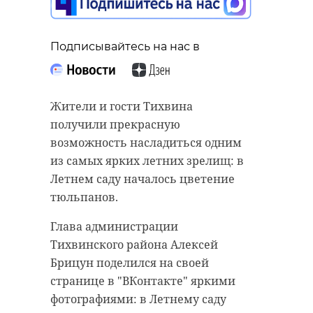
Всеволожского
района направили
помощь бойцам СВО
Подписывайтесь на нас в
Подписывайтесь на нас в
21 мая, 20:54
Жители и гости Тихвина
Губернатор Ленинградской
получили прекрасную
области Александр Дрозденко
возможность насладиться одним
Подписывайтесь на нас в
сообщил об отмене режима
из самых ярких летних зрелищ: в
воздушной опасности. Сообщение
Летнем саду началось цветение
он опубликовал на своих
тюльпанов.
официальных страницах в
Руководители Заневского
Глава администрации
соцсетях в четверг, 21 мая, в 21:11.
городского поселения совместно с
Тихвинского района Алексей
главой Всеволожского района
Опасность БПЛА в воздушном
Брицун поделился на своей
Лирой Бурак передали очередную
пространстве Ленинградской
странице в "ВКонтакте" яркими
партию помощи бойцам
области объявили в 14:41. Позже
фотографиями: в Летнему саду
специальной военной операции.