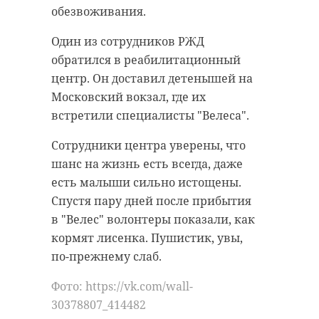
шестерых петербуржцев в
обезвоживания.
мчс
возрасте от 16 до 21 года. Четверых
отправили в отдел в качестве
Один из сотрудников РЖД
подозреваемых, еще двоих после
обратился в реабилитационный
опроса передали родителям. Двое
Поделиться статьей:
центр. Он доставил детенышей на
задержанных оказались
Московский вокзал, где их
несовершеннолетними.
встретили специалисты "Велеса".
Следственным отделом по
Сотрудники центра уверены, что
РЕКОМЕНДУЕМ
Центральному району ГСУ СК
шанс на жизнь есть всегда, даже
России по Петербургу заведено
есть малыши сильно истощены.
уголовное дело по статье о
Спустя пару дней после прибытия
хулиганстве. Сейчас следователи
в "Велес" волонтеры показали, как
выясняют все обстоятельства и
кормят лисенка. Пушистик, увы,
За сутки в
За сутки в
проверяют, могли ли
по-прежнему слаб.
Ленобласти
Ленобласти
задержанные быть причастны к
ликвидировали 12
ликвидирова
Фото: https://vk.com/wall-
другим подобным случаям.
пожаров
пожаров и пос
30378807_414482