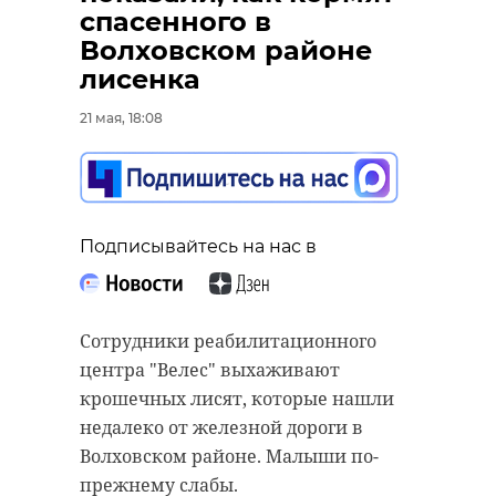
Задержана
спасенного в
избивавшая
Волховском районе
петербуржцев на
лисенка
улицах компания
молодых хулиганов
21 мая, 18:08
Подписывайтесь на нас в
21 мая, 17:04
Спасатели Северо-Западного
Подписывайтесь на нас в
федерального округа стали
победителями Спартакиады МЧС
Подписывайтесь на нас в
России по мини-футболу, которая
прошла в Сызрани (Самарская
Сотрудники реабилитационного
область).
центра "Велес" выхаживают
В Петербурге задержали группу
крошечных лисят, которые нашли
Соревнования собрали
молодых людей, которых
недалеко от железной дороги в
спортсменов из территориальных
подозревают в нападениях на
Волховском районе. Малыши по-
органов МЧС России Сибирского,
прохожих на улицах Думской и
прежнему слабы.