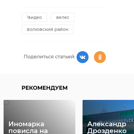
22 июля, 10:20
24 июля, 08:49
петербург
скр
!видео
велес
гу мвд
!видео
волховский район
Поделиться статьей:
Поделиться статьей:
РЕКОМЕНДУЕМ
Иномарка
Александр
повисла на
Дрозденко