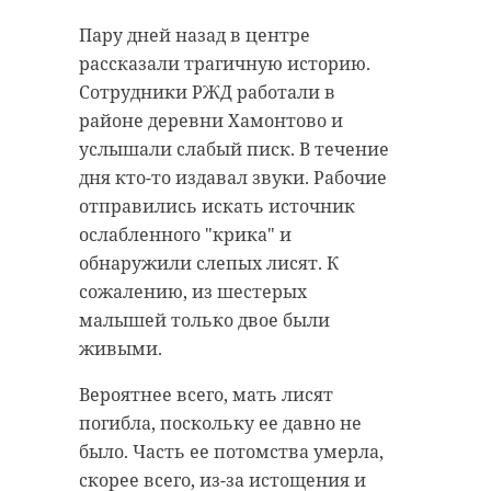
Дальневосточного, Уральского,
Ломоносова. Официальный канал
Северо-Западного, Центрального,
Главного следственного
Пару дней назад в центре
Приволжского, Южного и Северо-
управления Следственного
рассказали трагичную историю.
Кавказского федеральных округов.
комитета России по 78 региону в
Сотрудники РЖД работали в
четверг, 21 мая, публикует видео
районе деревни Хамонтово и
В финальной игре спасатели СЗФО
задержания.
услышали слабый писк. В течение
встретились с командой
дня кто-то издавал звуки. Рабочие
Сибирского федерального округа,
Так, компания без причины
отправились искать источник
которая в прошлом году стала
нападала на людей, распыляла им
ослабленного "крика" и
чемпионом. Матч завершился
в лицо газовый баллончик и
обнаружили слепых лисят. К
победой спасателей из СЗФО со
избивала руками и ногами.
сожалению, из шестерых
счетом 2:1.
Пострадали в том числе
малышей только двое были
несовершеннолетние. Нападали в
живыми.
Фото:
минувший вторник, 19 мая,
https://max.ru/mchs_st_peterburg/AZ5K5PQoKFE
уточнили в ГУ МВД России по 78 и
Вероятнее всего, мать лисят
47 регионам.
погибла, поскольку ее давно не
было. Часть ее потомства умерла,
Полицейские задержали
спартакиада
сзфо
скорее всего, из-за истощения и