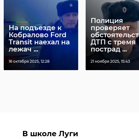
Полиция
На подъезде к
проверяет
Кобралово Ford
обстоятельст
Transit наехал на
ДТП с тремя
лежач ...
пострад ...
16 октября 2025, 12:28
21 ноября 2025, 15:43
В школе Луги