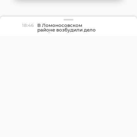
18:46
В Ломоносовском
районе возбудили дело
о гибели 9-летнего
ребенка на озере