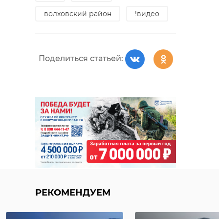
волховский район
!видео
В драке на
Невском в
В Петербурге
Петербурге
"Галереи"
Поделиться статьей:
пострадал
горячие на г
студент. П ...
прохожие ...
26 августа 2024, 14:43
01 апреля 2025, 10:56
РЕКОМЕНДУЕМ