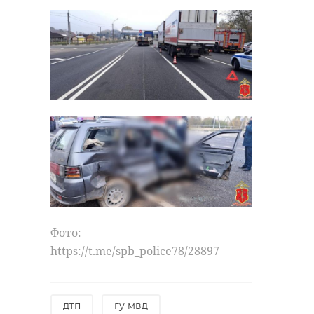
сферах работы с молодежью, семьями
и участниками СВО, а также на
драка
гу мвд
улучшение городской
инфраструктуры.
Фото: АНО «Россия – страна
Поделиться статьей:
возможностей»
Созвездие Флагманов
образования
АНО «Россия – страна
возможностей»
Фото:
Поделиться статьей:
https://t.me/spb_police78/28897
РЕКОМЕНДУЕМ
дтп
гу мвд