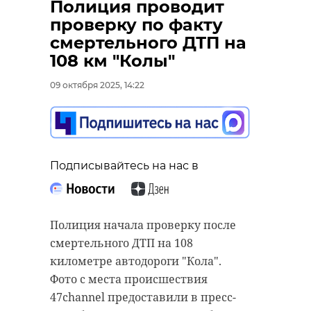
задержали шестерых
Полиция проводит
участников драки у
проверку по факту
бара на
смертельного ДТП на
Звенигородской
108 км "Колы"
09 октября 2025, 14:07
09 октября 2025, 14:22
Подписывайтесь на нас в
Два педагога из Ленинградской
Подписывайтесь на нас в
Подписывайтесь на нас в
области вошли в экспертное
сообщество "Созвездие Флагманов
образования" президентской
В ночь на четверг, 9 октября, в
Полиция начала проверку после
платформы "Россия – страна
Петербурге на Звенигородской
смертельного ДТП на 108
возможностей". В 2025 году в ряды
улице произошла драка у бара.
километре автодороги "Кола".
экспертов были отобраны 100
Видео потасовки 47channel
Фото с места происшествия
специалистов из 53 регионов,
предоставили в ГУ МВД РФ по 78 и
47channel предоставили в пресс-
выбранных из 6 491 заявок.