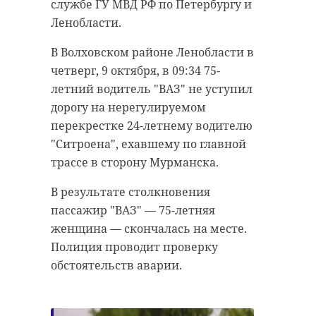
47 регионам.
службе ГУ МВД РФ по Петербургу и
Ирина Нестерова, учитель
Ленобласти.
По данным полиции, разборки
математики Гатчинской
между двумя компаниями
В Волховском районе Ленобласти в
гимназии им. К.Д. Ушинского, и
переросли в потасовку, в ходе
четверг, 9 октября, в 09:34 75-
Светлана Короткова, учитель
которой один из участников
летний водитель "ВАЗ" не уступил
истории Юкковской школы-
получил травмы и был доставлен
дорогу на нерегулируемом
интерната, будут развивать
в медицинское учреждение.
перекрестке 24-летнему водителю
профессиональные сообщества,
"Ситроена", ехавшему по главной
распространять лучшие практики
Полицейские задержали на месте
трассе в сторону Мурманска.
и поддерживать современные
шестерых мужчин в возрасте от 19
подходы в управлении
до 29 лет, которых доставили в
В результате столкновения
образованием и наставничестве.
отдел для разбирательства. В
пассажир "ВАЗ" — 75-летняя
отношении задержанных
женщина — скончалась на месте.
Победители примут участие в
составлены административные
Полиция проводит проверку
стратегической сессии на Байкале.
протоколы по статье "Мелкое
обстоятельств аварии.
хулиганство". Проводится
Регистрация на конкурсные треки
проверка для установления всех
"Медиа", "Государство", "Культура"