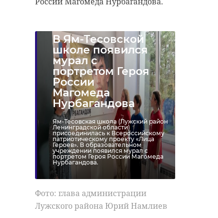
России Магомеда Нурбагандова.
В Ям-Тесовской
школе появился
мурал с
портретом Героя
России
Магомеда
Нурбагандова
Ям-Тесовская школа (Лужский район
Ленинградской области)
присоединилась к Всероссийскому
патриотическому проекту «Лица
Героев». В образовательном
учреждении появился мурал с
портретом Героя России Магомеда
Нурбагандова.
Фото: глава администрации
Лужского района Юрий Намлиев