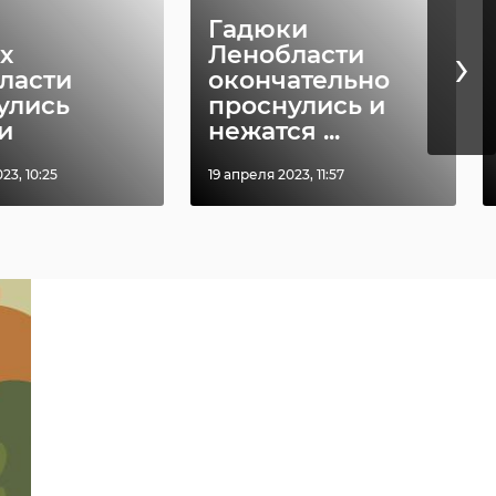
Гадюки
›
х
Ленобласти
ласти
окончательно
улись
проснулись и
и
нежатся ...
23, 10:25
19 апреля 2023, 11:57