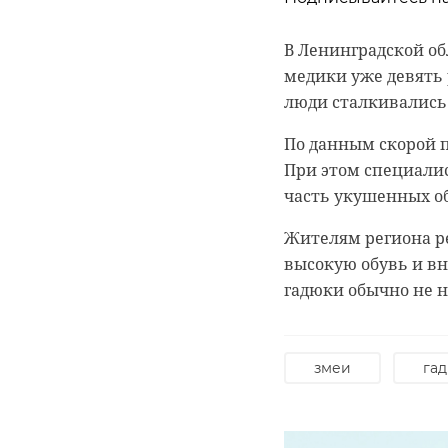
может подниматься 
горит квартира-сту
очень жарко. При э
распространения пл
В Ленинградской об
комфортной зимов
медики уже девять 
Огнеборцы спасли 
люди сталкивались 
Как рассказали в з
квартирах. Есть ли
отделы для обогаще
По данным скорой п
Фото: https://max.r
используют для гне
При этом специали
часть укушенных о
всеволожск
Жителям региона р
высокую обувь и в
гадюки обычно не н
змеи
га