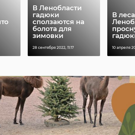
В Ленобласти
гадюки
В леса
что
сползаются на
Леноб
болота для
просн
зимовки
гадюк
28 сентября 2022, 11:17
10 апреля 20