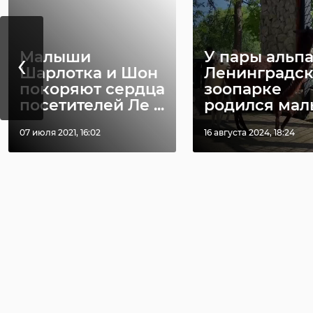
‹
Малыши
У пары альпа
Шарлотка и Шон
Ленинградс
покоряют сердца
зоопарке
посетителей Ле ...
родился малы
07 июля 2021, 16:02
16 августа 2024, 18:24