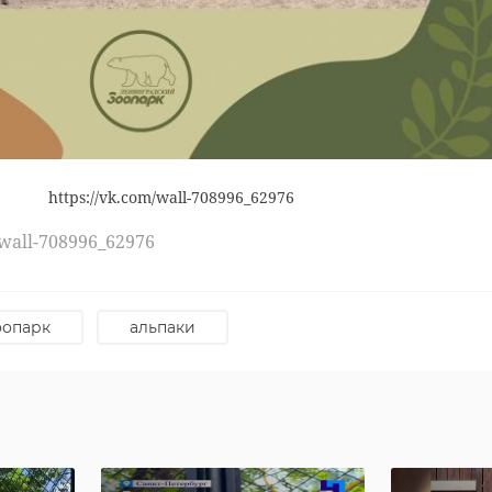
https://vk.com/wall-708996_62976
/wall-708996_62976
оопарк
альпаки