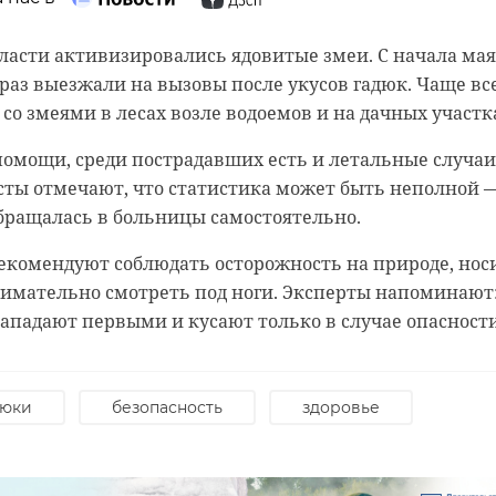
до +30 градусов, а в густой зимней шубке становится
дия. Площадь пожара уточняется. Угроза
том к началу холодов у альпак уже отрастает шерсть д
амени на соседние квартиры отсутствовала.
ласти активизировались ядовитые змеи. С начала мая
ки.
раз выезжали на вызовы после укусов гадюк. Чаще вс
шестерых человек, которые проживают в соседних
со змеями в лесах возле водоемов и на дачных участк
оопарке, состриженную шерсть отдают в зоологически
 пострадавшие, пока неизвестно.
ния среды обитания других животных. Также "шубку"
омощи, среди пострадавших есть и летальные случаи
u/id7839306722_gos/AZ5LX8Fhctc
здового материала у многих видов.
сты отмечают, что статистика может быть неполной 
бращалась в больницы самостоятельно.
квартира
пожар
екомендуют соблюдать осторожность на природе, нос
нимательно смотреть под ноги. Эксперты напоминают
ападают первыми и кусают только в случае опасности
дюки
безопасность
здоровье