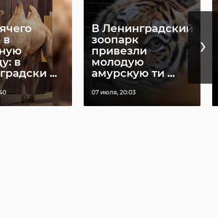
рячего
В Ленинградский
›
 в
зоопарк
ную
привезли
у: в
молодую
радски ...
амурскую ти ...
:40
07 июля, 20:03