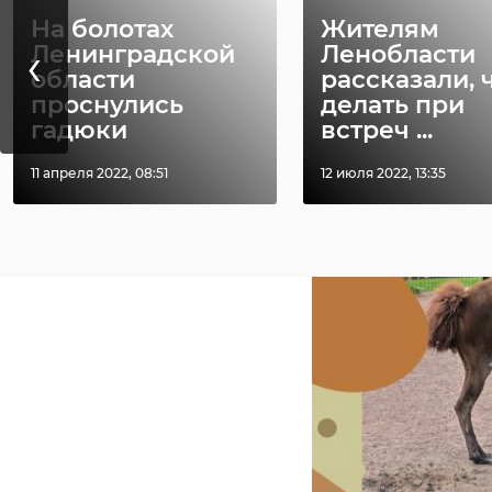
На болотах
Жителям
‹
Ленинградской
Ленобласти
области
рассказали, 
проснулись
делать при
гадюки
встреч ...
11 апреля 2022, 08:51
12 июля 2022, 13:35