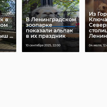
Из Го
к в
В Ленинградском
Ключа
ком
зоопарке
Север
показали альпак
столиц
ш ...
в их праздник
Ленинг
10 сентября 2025, 22:00
04 июля, 12