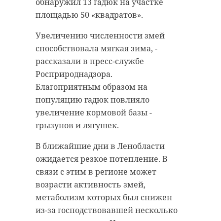
обнаружил 13 гадюк на участке
чиновниками.
мошенничество в особо крупном
площадью 50 «квадратов».
размере.
«Открытость власти к диалогу со
Увеличению численности змей
средствами массовой информации
В июле 2024 года Александр М.
способствовала мягкая зима, -
- краеугольный камень
предложил коммерсанту
рассказали в пресс-службе
демократического устройства в
размещение отходов на полигоне
Росприроднадзора.
государственной жизни», -
«Северная Самарка» по
Благоприятным образом на
подчеркнул Сергей Перминов.
заниженным тарифам.
популяцию гадюк повлияло
Петербуржец утверждал, что
По словам сенатора, журналисты
увеличение кормовой базы -
поддерживает доверительные
служат обществу, задавая важные
грызунов и лягушек.
отношения с руководством
вопросы о принимаемых
компании «Промотходы» и
В ближайшие дни в Ленобласти
решениях, достигаемых
чиновниками.
ожидается резкое потепление. В
результатов и путях преодоления
связи с этим в регионе может
вызовов. СМИ также
Однако мужчина обманывал
возрасти активность змей,
рассказывают аудитории о
предпринимателя. Как рассказали
метаболизм которых был снижен
событиях в регионе.
в пятницу, 11 июля, в пресс-
из-за господствовавшей несколько
службе прокуратуры Ленобласти.