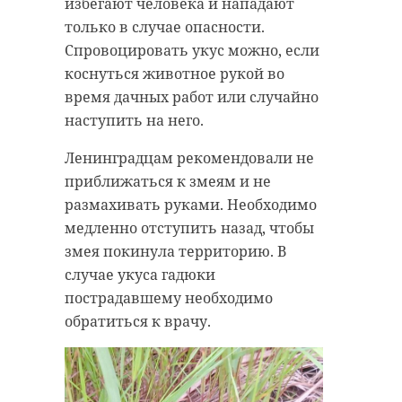
Кроме того, после начала
избегают человека и нападают
предстал перед судом. Его
специальной военной операции
только в случае опасности.
признали виновным в
попытки воздействия извне в
Спровоцировать укус можно, если
совершении преступления.
коммуникационной среде стали
коснуться животное рукой во
рельефнее. Сложившаяся
Суд назначил мужчине наказание
время дачных работ или случайно
ситуация требует от журналистов
в виде двух лет лишения свободы.
наступить на него.
и властей конкретных действий.
Отбывать срок петербуржец будет
Ленинградцам рекомендовали не
в исправительной колонии
«Можно не сомневаться - верные
приближаться к змеям и не
общего режима. Он также
решения будут определены и
размахивать руками. Необходимо
заплатит штраф в размере 300
последовательно реализованы», -
медленно отступить назад, чтобы
тысяч рублей.
резюмировал Сергей Перминов.
змея покинула территорию. В
случае укуса гадюки
пострадавшему необходимо
обратиться к врачу.
сергей перминов
форум сми
журналистика