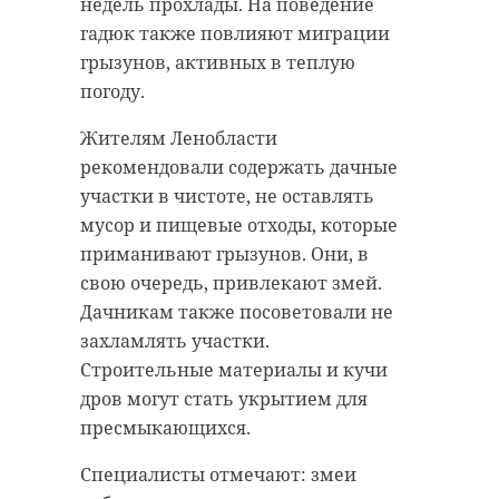
Сергей Перминов отметил, что в
недель прохлады. На поведение
За денежное вознаграждение он
Ленобласти уже много лет
гадюк также повлияют миграции
пообещал коммерсанту
проводятся форумы СМИ.
грызунов, активных в теплую
обеспечить размещение отходов в
Редакторы ключевых изданий и
погоду.
обход официальных процедур.
порталов активно принимают
Жителям Ленобласти
участие в сессиях, используя
Александр М. был уверен, что смог
рекомендовали содержать дачные
возможности прямого контакта с
убедить предпринимателя, и
участки в чистоте, не оставлять
должностными лицами. Это
договорился с ним о встрече в
мусор и пищевые отходы, которые
помогает эффективному развитию
ресторане. Сразу же после того,
приманивают грызунов. Они, в
отрасли.
как мошеннику передали 10
свою очередь, привлекают змей.
миллионов рублей, его задержали
Сенатор от Ленинградской области
Дачникам также посоветовали не
сотрудники полиции.
также прокомментировал
захламлять участки.
развитие ИИ-технологий. В
В отношении Александра М. было
Строительные материалы и кучи
медиасфере они порождают как
возбуждено уголовное дело по
дров могут стать укрытием для
новые возможности, так и новые
статье «Покушение на
пресмыкающихся.
угрозы.
мошенничество в особо крупном
Специалисты отмечают: змеи
размере». Недавно петербуржец