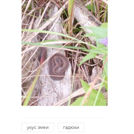
Коллектив ЛОТ
Европа
удостоили
продолжает
благодарности за
подстрекать
профессиона ...
...
04 марта 2022, 11:03
23 июля, 16:45
укус змеи
гадюки