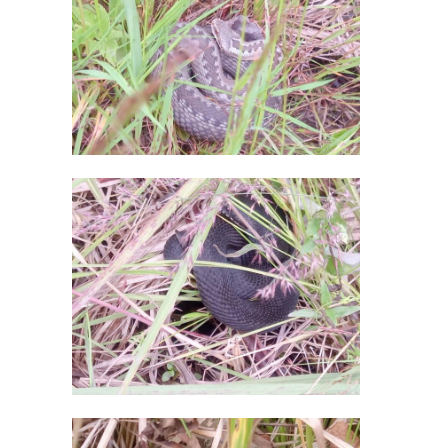
Поделиться статьей:
северная самарка
мошенничество
прокуратура
Поделиться статьей:
РЕКОМЕНДУЕМ
Сергей
Перминов: