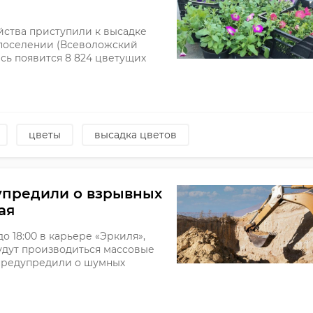
йства приступили к высадке
 поселении (Всеволожский
есь появится 8 824 цветущих
цветы
высадка цветов
упредили о взрывных
ая
до 18:00 в карьере «Эркиля»,
удут производиться массовые
 предупредили о шумных