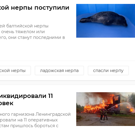
кой нерпы поступили
ей балтийской нерпы
в очень тяжелом или
го, они станут последними в
ской нерпы
ладожская нерпа
спасли нерпу
ликвидировали 11
овек
ного гарнизона Ленинградской
ровали на 11 оперативных
стам пришлось бороться с