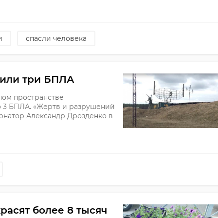
и
спасли человека
били три БПЛА
шном пространстве
о 3 БПЛА. «Жертв и разрушений
ернатор Александр Дрозденко в
расят более 8 тысяч