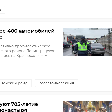
а
ее 400 автомобилей
е
ративно-профилактическое
вского района Ленинградской
ялись на Красносельском
ицейский рейд
госавтоинспекция
уют 785-летие
монастыря