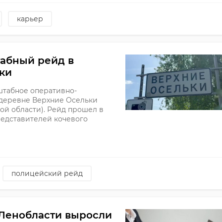
карьер
абный рейд в
ки
табное оперативно-
деревне Верхние Осельки
й области). Рейд прошел в
редставителей кочевого
полицейский рейд
 Ленобласти выросли