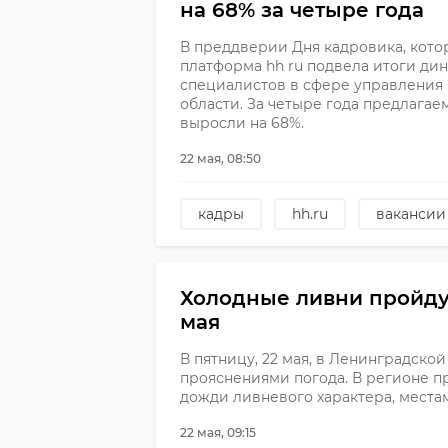
на 68% за четыре года
В преддверии Дня кадровика, котор
платформа hh ru подвела итоги ди
специалистов в сфере управления
области. За четыре года предлагае
выросли на 68%.
22 мая, 08:50
кадры
hh.ru
вакансии
Холодные ливни пройду
мая
В пятницу, 22 мая, в Ленинградско
прояснениями погода. В регионе 
дожди ливневого характера, места
22 мая, 09:15