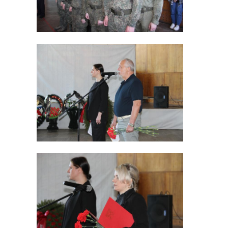
В ДНР по
Новые трамваи из
поручению
Ленобласти в
Александра
Енакиево
Дрозденко
доставили акк ...
появилась те .
30 августа 2022, 14:28
02 августа 2023, 18:02