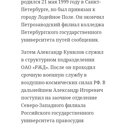
медицинского оборудования.
родился 21 мая 1999 году в Санкт-
беспилотников.
Видео и подробности 47 каналу в
Петербурге, но был привязан к
пятницу, 22 мая, предоставили в
Работа идет уже не первый год. С
городу Лодейное Поле. Он окончил
пресс-службе ГУ МВД РФ по 78 и 47
2022 года в Енакиево
Петрозаводский филиал колледжа
регионам.
восстановили около 190 разных
Петербургского государственного
объектов — от инфраструктуры до
университета путей сообщения.
Жертв убеждали вложиться в
соцучреждений, рассказал
якобы прибыльный бизнес,
Затем Александр Кунилов служил
сенатор РФ от Ленинградской
связанный с перепродажей
в структурном подразделении
области Сергей Перминов в беседе
медтехники. После получения
ОАО «РЖД». После он проходил
с
Online47
.
денег организаторы пропадали.
срочную военную службу в
Полученные деньги они тратили,
Представитель в Совфеде от 47
воздушно-космических силах РФ. В
как им хотелось.
региона добавил, что
дальнейшем Александр Игоревич
восстановление идет по плану и
поступил на заочное отделение
Пострадали уже несколько
охватывает сразу несколько
Северо-Западного филиала
человек, общий ущерб
направлений. Власти стараются
Российского государственного
оценивается как минимум в 1
закрывать самые важные
университета правосудия
миллион рублей. При этом
потребности города, чтобы людям