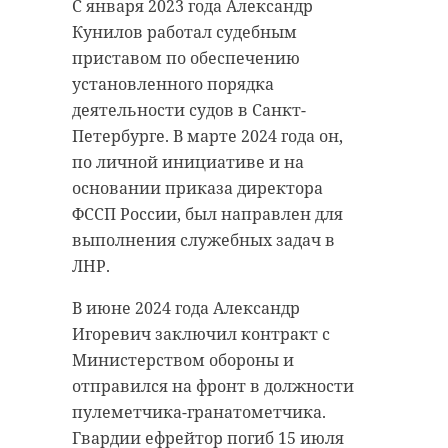
следствие считает, что жертв
С января 2023 года Александр
было комфортнее жить.
может быть больше. Проверка
Кунилов работал судебным
продолжается.
Он отметил, что все работы
приставом по обеспечению
держит на контроле руководство
установленного порядка
Во время обысков у
области, а в центре внимания
деятельности судов в Санкт-
подозреваемых нашли телефоны,
остается жизнь и безопасность
Петербурге. В марте 2024 года он,
банковские карты, документы,
людей. По его словам,
по личной инициативе и на
записи и наличные деньги. Также
восстановление продолжится и
основании приказа директора
изъяли три дорогих автомобиля,
дальше, чтобы город мог
ФССП России, был направлен для
которые, как предполагается,
нормально развиваться.
выполнения служебных задач в
купили на украденные средства.
ЛНР.
В июне 2024 года Александр
"При поддержке
петербург
!видео
Игоревич заключил контракт с
регионов-шефов
Министерством обороны и
Донбасс сможет
гу мвд
мошенничество
отправился на фронт в должности
успешно развиваться
пулеметчика-гранатометчика.
в будущем. А что
Гвардии ефрейтор погиб 15 июля