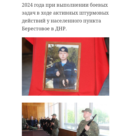
касается будущего, то
Поделиться статьей:
2024 года при выполнении боевых
с нашей помощью, с
задач в ходе активных штурмовых
опорой на свои
действий у населенного пункта
мощнейшие
Берестовое в ДНР.
потенциалы у
Донбасса оно,
несомненно, будет
процветающим",
- подчеркнул Сергей
Перминов.
Фото: 47 канал
сергей перминов