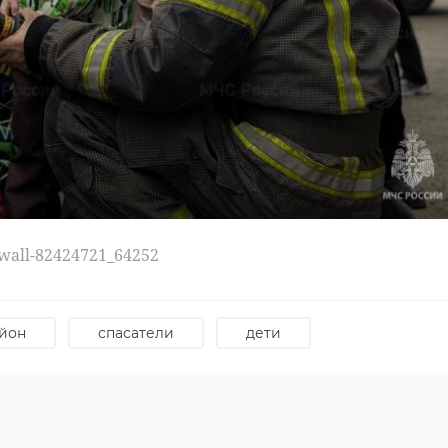
/wall-82424721_64252
йон
спасатели
дети