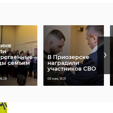
вине
›
ли
арственные
В Приозерске
ды семьям
наградили
участников СВО
06:28
05 мая, 15:31