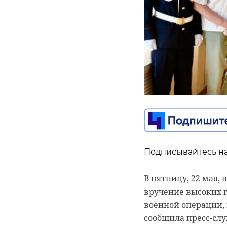
Подписывайтесь на
Подписывайтесь на
Подписывайтесь на
В пятницу, 22 мая,
Сотрудники 93‑й п
В поселке Правдино
вручение высоких 
специализированны
торжественно-трау
военной операции, 
районе. Особенные
останки четырех бо
сообщила пресс-сл
экскурсию от насто
Тогда на этом рубе