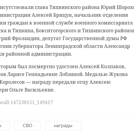
исутствовали глава Тихвинского района Юрий Шорох
 кабине пожарной машины, подержали в руках тяжелы
гранотряда. Ценой собственных жизней они сдерживал
министрации Алексей Брицун, начальник отделения
заглянули в цистерну. Кульминацией встречи стало
 превосходящего по численности.
ки граждан к военной службе военного комиссариата
: дети смогли увидеть, как огнеборцы мощными стр
ов были найдены местными жителями в поле в
ска и Тихвина, Бокситогорского и Тихвинского районо
менем.
селении. Они сообщили об этом в местную
рий Фроландин, депутат Государственной думы РФ
ятницу, 22 мая, в администрации Всеволожского район
торая обратилась за помощью к поисковому отряду
етник губернатора Ленинградской области Александр
на лицах малышей стали лучшей благодарностью для
».
ки районной администрации.
ашли останки двух бойцов в окрестностях Грибного, -
оторым был посмертно удостоен Алексей Колпаков,
цу, 22 мая, в администрации Выборгского района. По
роя Ларисе Геннадьевне Лобзиной. Медалью Жукова
ментам амуниции удалось установить, что все
Королесов — награду передали отцу Алексею
бли летом 1941 года.
ери Ольге Васильевне.
аурной церемонии приняли участие участие
/wall-147238151_149417
астного правительства и местной администрации,
 такж поисковики из отрядов «Советский патриот» и
или память павших минутой молчания, а затем
н
СВО
награды