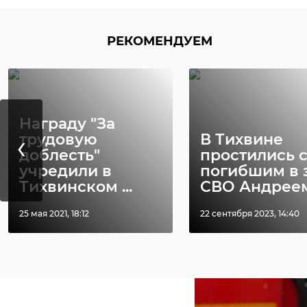
РЕКОМЕНДУЕМ
Награду "За
‹
трудовую
В Тихвине
доблесть"
простились 
учредили в
погибшим в 
Тихвинском ...
СВО Андреем 
25 мая 2021, 18:12
22 сентября 2023, 14:40