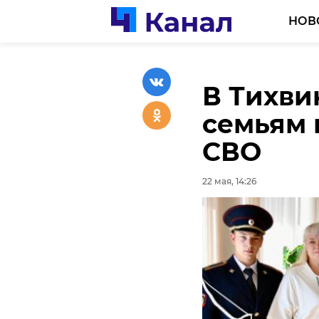
НОВ
В Тихви
Спасате
Останки
семьям 
особен
красноа
СВО
Всеволо
земле в
22 мая, 14:26
22 мая, 13:57
22 мая, 13:35