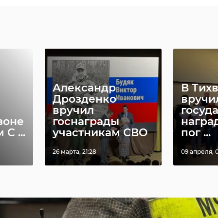
Александр
В Тих
Дрозденко
вручи
с
вручил
госуд
зоне
госнаграды
награ
С ...
участникам СВО
пог ...
26 марта, 21:28
09 апреля, 