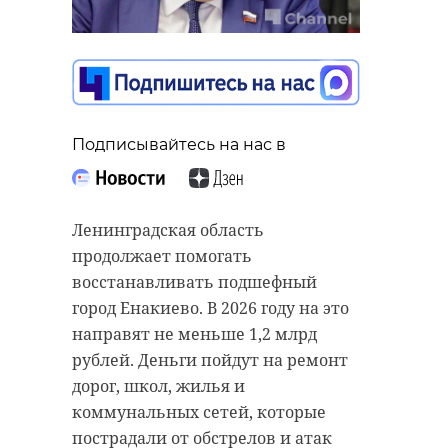
Подписывайтесь на нас в
Подписывайтесь на нас в
Подписывайтесь на нас в
С начала 2026 года через Большой
Тосненская городская прокуратура
порт Санкт-Петербурга в Россию
Ленинградская область
защитила права пенсионеров,
ввезли более 25 тысяч тонн чая.
продолжает помогать
пострадавших от мошенничества
Поставки проходили под
восстанавливать подшефный
в сфере информационно-
контролем Северо-Западного
город Енакиево. В 2026 году на это
телекоммуникационных
управления Россельхознадзора.
направят не меньше 1,2 млрд
технологий. Пожилым людям,
рублей. Деньги пойдут на ремонт
Всего в страну поступило 822
ставшим жертвами аферистов,
дорог, школ, жилья и
партии черного, зеленого чая и
вернут украденные деньги.
коммунальных сетей, которые
улуна. Основными поставщиками
пострадали от обстрелов и атак