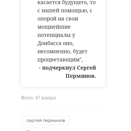
Фото: Baltphoto/ Ольга Андросова
касается будущего, то
с нашей помощью, с
опорой на свои
прокуратура
мощнейшие
потенциалы у
тосненский район
Донбасса оно,
мошенничество
несомненно, будет
процветающим",
- подчеркнул Сергей
Поделиться статьей:
Перминов.
Фото: 47 канал
сергей перминов