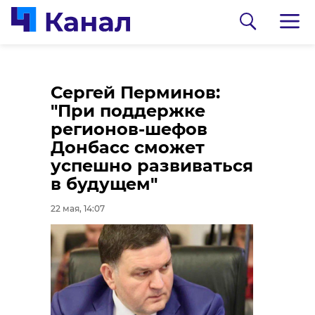
Пенсионерам из
Через порт
Сергей Перминов:
Тосненского района
Петербурга
"При поддержке
вернут деньги,
импортировали
регионов-шефов
украденные
более 25 тысяч тонн
Донбасс сможет
телефонными
чая
успешно развиваться
мошенниками
в будущем"
22 мая, 12:13
22 мая, 11:16
22 мая, 14:07