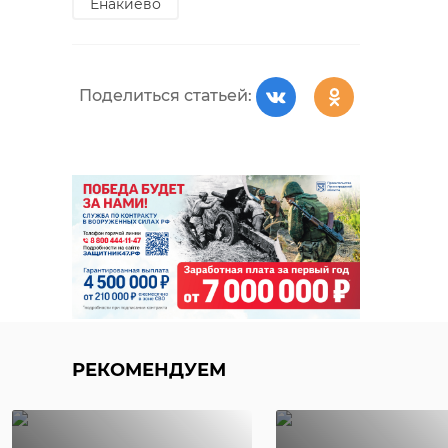
Енакиево
РЕКОМЕНДУЕМ
Поделиться статьей:
Пенсионерке из
Тосненская
Тосненского
прокуратура
района вернут
защитила пр
200 тысяч р ...
пенсионеров, 
06 сентября 2024, 13:55
22 октября 2025, 10:49
РЕКОМЕНДУЕМ