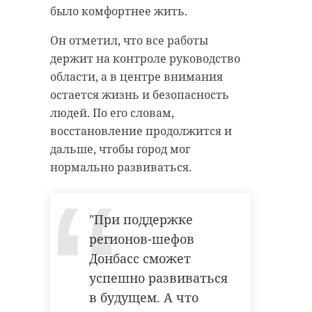
ввозу в Россию.
Ленинградской области.
было комфортнее жить.
Фото: Пресс-служба Северо-
В частности, Ленинск-Кузнецкий
Он отметил, что все работы
Западного межрегионального
районный суд Кемеровской
держит на контроле руководство
управления Россельхознадзора
области удовлетворил иск на
области, а в центре внимания
сумму 645 тысяч рублей.
остается жизнь и безопасность
Аналогичное решение принял
людей. По его словам,
россельхознадзор
Люберецкий городской суд
восстановление продолжится и
Московской области. Мировой
дальше, чтобы город мог
судья Московского района Казани
нормально развиваться.
Поделиться статьей:
удовлетворил иски на 45 тысяч
рублей каждый.
"При поддержке
Фактическое исполнение
регионов-шефов
судебных актов находится на
Донбасс сможет
контроле Тосненской городской
успешно развиваться
прокуратуры.
в будущем. А что