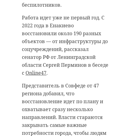
Потерпевшие перевели деньги на
стали Индия, Кения, Шри-Ланка,
беспилотников.
различные банковские счета. В
Китай, Вьетнам и Индонезия. В
результате предварительного
ведомстве отметили, что список
Работа идет уже не первый год. С
расследования были установлены
стран-экспортеров по сравнению с
2022 года в Енакиево
личности владельцев этих счетов.
прошлым годом почти не
восстановили около 190 разных
Чтобы защитить права
изменился.
объектов — от инфраструктуры до
потерпевших, Тосненский
соцучреждений, рассказал
Во время лабораторных проверок
городской прокурор направил
сенатор РФ от Ленинградской
специалисты обнаружили
исковые заявления в суды
области Сергей Перминов в беседе
заражение многоядной мухой-
регионов РФ.
с
Online47
.
горбаткой в одной из партий чая
Ведомство потребовало взыскать с
из Индии весом 24 тонны.
Представитель в Совфеде от 47
владельцев счетов суммы
региона добавил, что
После обработки зараженную
неосновательного обогащения. Все
восстановление идет по плану и
продукцию привели в безопасное
иски рассмотрены и
охватывает сразу несколько
состояние. Остальные партии чая
удовлетворены в полном объеме, -
направлений. Власти стараются
успешно прошли фитосанитарный
рассказали в пятницу, 22 мая, в
закрывать самые важные
контроль и были допущены к
пресс-службе прокуратуры
потребности города, чтобы людям