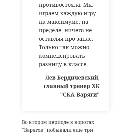
противостояла. Мы
Как управлять
В Сосновом 
играем каждую игру
олимпийскими
нашли птенц
на максимуме, на
чемпионами и что
крохаля и
пределе, ничего не
ждать от ...
вернули их в .
оставляя про запас.
28 ноября 2019, 13:49
07 июня, 18:05
Только так можно
компенсировать
разницу в классе.
Лев Бердичевский,
главный тренер ХК
"СКА-Варяги"
Во втором периоде в воротах
"Варягов" побывали ещё три