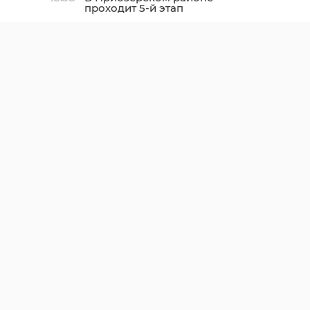
проходит 5-й этап
чемпионата России по
кольцевым гонкам