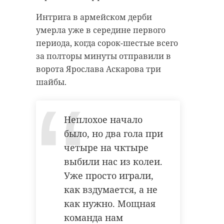
удастся узнать, какой была жизнь
Интрига в армейском дерби
Анны Беквор и других бельгийцев
военно-историческая
реконструкция
умерла уже в середине первого
в Сосновом Бору.
периода, когда сорок-шестые всего
каменка
за полторы минуты отправили в
линия маннергейма
ворота Ярослава Аскарова три
история
сосновый бор
шайбы.
Поделиться статьей:
Неплохое начало
Поделиться статьей:
было, но два гола при
четыре на чктыре
выбили нас из колеи.
РЕКОМЕНДУЕМ
Уже просто играли,
как вздумается, а не
как нужно. Мощная
команда нам