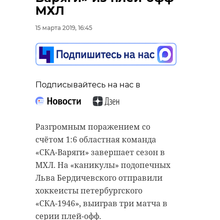
старинном кладбище
прорыва "Линии
МХЛ
и узнал много нового
Маннергейма"
15 марта 2019, 16:45
об истории города
11 февраля 2020, 14:55
11 февраля 2020, 14:59
Подписывайтесь на нас в
Подписывайтесь на нас в
Подписывайтесь на нас в
Разгромным поражением со
Самой зрелищной частью стала
счётом 1:6 областная команда
Руслан Семенченко мечтает,
демонстрация основных
«СКА-Варяги» завершает сезон в
чтобы историки-профессионалы
наступательных элементов
МХЛ. На «каникулы» подопечных
больше узнали о жизни Анны. В
Красной Армии, рукопашный бой
Льва Бердичевского отправили
этом году бельгийские архивы
и штурм укрепленных
хоккеисты петербургского
рассекретят документы 100-
сооружений.
«СКА-1946», выиграв три матча в
летней давности и, может тогда,
серии плей-офф.