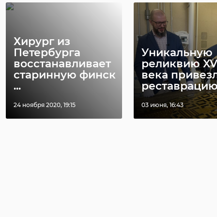
Хирург из
Петербурга
Уникальную
восстанавливает
реликвию XV
старинную финск
века привез
...
реставрацию .
24 ноября 2020, 19:15
03 июня, 16:43