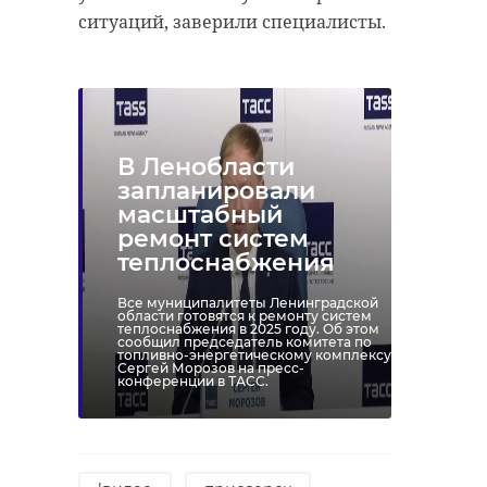
ситуаций, заверили специалисты.
В Ленобласти
запланировали
масштабный
ремонт систем
теплоснабжения
Все муниципалитеты Ленинградской
области готовятся к ремонту систем
теплоснабжения в 2025 году. Об этом
сообщил председатель комитета по
топливно-энергетическому комплексу
Сергей Морозов на пресс-
конференции в ТАСС.