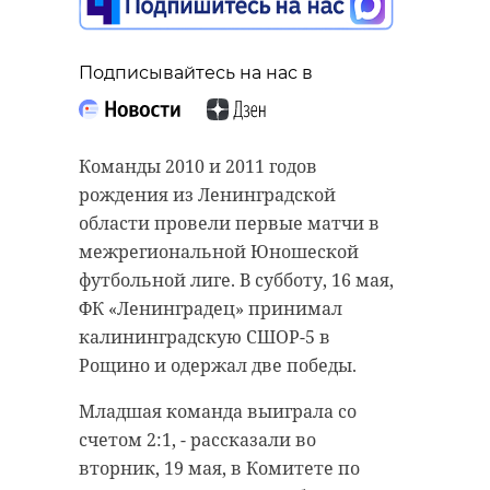
Подписывайтесь на нас в
Подписывайтесь на нас в
Подписывайтесь на нас в
Команды 2010 и 2011 годов
рождения из Ленинградской
области провели первые матчи в
В понедельник, 18 мая,
В минувший понедельник, 18 мая,
межрегиональной Юношеской
благотворительный фонд «За
во всех школах, колледжах и
футбольной лиге. В субботу, 16 мая,
Наших» завершил формирование
техникумах Ленинградской
ФК «Ленинградец» принимал
и передачу очередной
области прошли последние в этом
калининградскую СШОР-5 в
гуманитарной помощи для
учебном году занятия из цикла
Рощино и одержал две победы.
участников специальной военной
"Разговоры о важном". Итоговый
Младшая команда выиграла со
операции. На фронт из Кировского
урок в 2025/2026 учебном году был
счетом 2:1, - рассказали во
района доставят самые
посвящен теме "Ценности,
вторник, 19 мая, в Комитете по
востребованные вещи первой
которые нас объединяют".