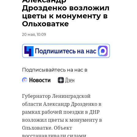
https://max.ru/obr_47/AZ4_f9C8OOU
Дрозденко возложил
цветы к монументу в
Ольховатке
Разговоры о важном
20 мая, 10:09
образование
Поделиться статьей:
Подписывайтесь на нас в
Губернатор Ленинградской
области Александр Дрозденко в
рамках рабочей поездки в ДНР
возложил цветы к монументу в
Ольховатке. Объект
восстанавливали силами