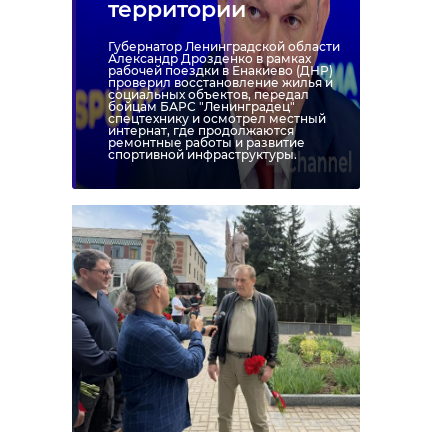
территории
Губернатор Ленинградской области
Александр Дрозденко в рамках
рабочей поездки в Енакиево (ДНР)
проверил восстановление жилья и
социальных объектов, передал
бойцам БАРС "Ленинградец"
спецтехнику и осмотрел местный
интернат, где продолжаются
ремонтные работы и развитие
спортивной инфраструктуры.