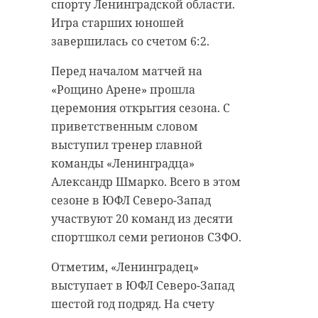
спорту Ленинградской области.
необходимости.
На занятиях педагоги вместе с
Игра старших юношей
Бойцам также передадут письма и
учениками и студентами
завершилась со счетом 6:2.
поздравительные открытки с
обсуждали, что объединяет людей
Перед началом матчей на
Днем Победы, подготовленные
в единое общество: дружбу,
«Рощино Арене» прошла
детьми. «Эти искренние слова
взаимопомощь, уважение к
церемония открытия сезона. С
поддержки, детские рисунки - они
истории и культуре, а также
приветственным словом
как луч света, который
любовь к Родине. Отдельное
выступил тренер главной
пробивается сквозь трудности и
внимание уделили важности
команды «Ленинградца»
напоминает защитникам, что их
поддержки друг друга, честности и
Александр Шмарко. Всего в этом
ждут дома, что ими гордятся», -
ответственности в повседневной
сезоне в ЮФЛ Северо-Запад
написали в администрации
жизни.
участвуют 20 команд из десяти
Кировского района.
Как рассказали 47 каналу во
спортшкол семи регионов СЗФО.
Сбор гуманитарного груза
вторник, 19 мая, в комитете
Отметим, «Ленинградец»
поддержали депутаты
общего и профессионального
выступает в ЮФЛ Северо-Запад
Законодательного собрания
образования Ленинградской
шестой год подряд. На счету
Ленинградской области Михаил
области, этот учебный год