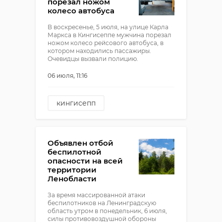
порезал ножом
колесо автобуса
В воскресенье, 5 июля, на улице Карла
Маркса в Кингисеппе мужчина порезал
ножом колесо рейсового автобуса, в
котором находились пассажиры.
Очевидцы вызвали полицию.
06 июля, 11:16
кингисепп
хулиганство
Объявлен отбой
беспилотной
опасности на всей
территории
Ленобласти
За время массированной атаки
беспилотников на Ленинградскую
область утром в понедельник, 6 июля,
силы противовоздушной обороны