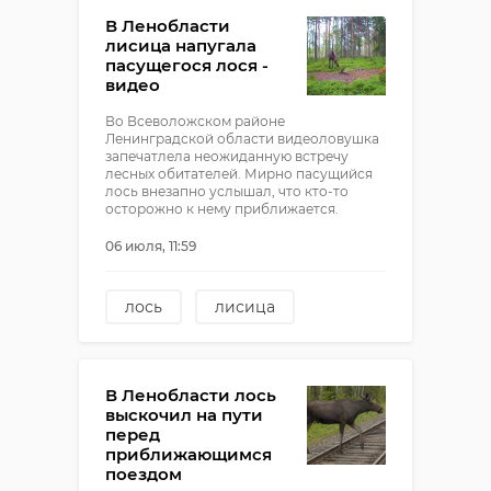
авария с мопедом
В Ленобласти
лисица напугала
пасущегося лося -
видео
Во Всеволожском районе
Ленинградской области видеоловушка
запечатлела неожиданную встречу
лесных обитателей. Мирно пасущийся
лось внезапно услышал, что кто-то
осторожно к нему приближается.
06 июля, 11:59
лось
лисица
животные
всеволожский район
В Ленобласти лось
выскочил на пути
перед
приближающимся
поездом