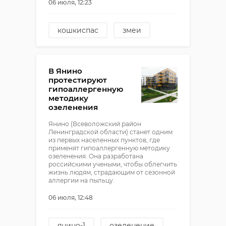
06 июля, 12:23
кошкиспас
змеи
гадюки
прибытково
В Янино
протестируют
гипоаллергенную
методику
озеленения
Янино (Всеволожский район
Ленинградской области) станет одним
из первых населенных пунктов, где
применят гипоаллергенную методику
озеленения. Она разработана
российскими учеными, чтобы облегчить
жизнь людям, страдающим от сезонной
аллергии на пыльцу.
06 июля, 12:48
янино-1
озеленение