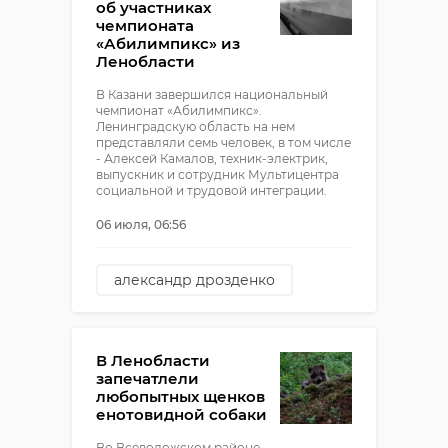
об участниках
чемпионата
«Абилимпикс» из
Ленобласти
В Казани завершился национальный
чемпионат «Абилимпикс».
Ленинградскую область на нем
представляли семь человек, в том числе
- Алексей Камалов, техник-электрик,
выпускник и сотрудник Мультицентра
социальной и трудовой интеграции.
06 июля, 06:56
александр дрозденко
абилимпикс
!видео
В Ленобласти
запечатлели
любопытных щенков
енотовидной собаки
Во Всеволожском районе