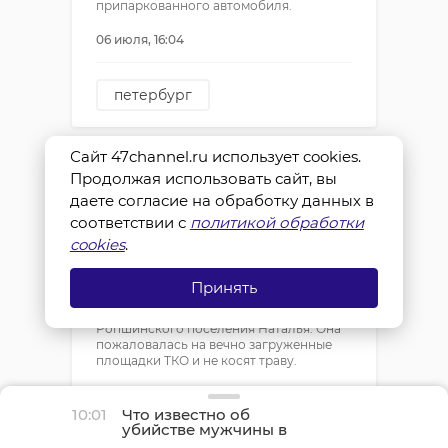
припаркованного автомобиля.
06 июля, 16:04
петербург
росгвардия
кража
Сайт 47channel.ru использует cookies.
В Ленобласти
Продолжая использовать сайт, вы
проверят
даете согласие на обработку данных в
муниципалитеты на
соответствии с
политикой обработки
качество
cookies
.
благоустройства
В понедельник, 6 июля, на прямую
Принять
линию с губернатором Александром
Дрозденко дозвонилась жительница
Ропшинского поселения Наталья. Она
пожаловалась на вечно загруженные
площадки ТКО и не косят траву.
06 июля, 16:09
10:01
Что известно об
убийстве мужчины в
Никольском