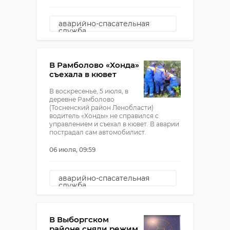
аварийно-спасательная
служба
новое девяткино
утонул человек
В Рамболово «Хонда»
съехала в кювет
В воскресенье, 5 июля, в
деревне Рамболово
(Тосненский район Ленобласти)
водитель «Хонды» не справился с
управлением и съехал в кювет. В аварии
пострадал сам автомобилист.
06 июля, 09:59
аварийно-спасательная
служба
Рамболово
дтп
машина съехала в кювет
В Выборгском
районе сняли режим