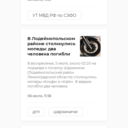
УТ МВД РФ по СЗФО
петербург
!видео
поджог
В Лодейнопольском
всеволожский район
районе столкнулись
мопеды: два
человека погибли
В воскресенье, 5 июля, около 02:20 на
подъезде к поселку Шархиничи
(Лодейнопольский район
Ленинградской области) столкнулись
мопеды «Альфа» и «Кайо». В аварии
погибли два человека.
06 июля, 11:38
дтп
шархиничи
смертельная авария