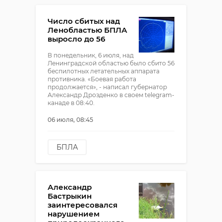
полицейский рейд
Число сбитых над
миграционный рейд
Ленобластью БПЛА
выросло до 56
!видео
В понедельник, 6 июля, над
Ленинградской областью было сбито 56
беспилотных летательных аппарата
противника. «Боевая работа
продолжается», - написал губернатор
Александр Дрозденко в своем telegram-
канаде в 08:40.
06 июля, 08:45
БПЛА
атака беспилотников
сбили беспилотник
Александр
Бастрыкин
заинтересовался
нарушением