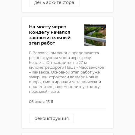
день архитектора
сергей лутченко
!видео
На мосту через
евгений барановский
Кондегу начался
заключительный
этап работ
В Волховском районе продолжается
реконструкция моста через реку
Кондега. Он находится на 27-м
километре дороги Паша – Часовенское
– Кайвакса. Основной этап работ уже
завершен: строители возвели новые
опоры, смонтировали металлический
пролет и сделали монолитную плиту
проезжей части.
06 июля, 13:11
реконструкция
волховский район