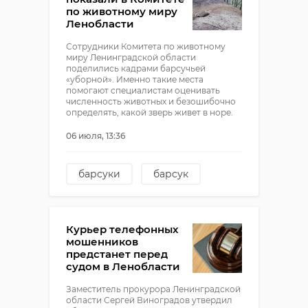
по животному миру
Ленобласти
Сотрудники Комитета по животному
миру Ленинградской области
поделились кадрами барсучьей
«уборной». Именно такие места
помогают специалистам оценивать
численность животных и безошибочно
определять, какой зверь живет в норе.
06 июля, 13:36
барсуки
барсук
Комитет по животному
миру
Курьер телефонных
мошенников
предстанет перед
судом в Ленобласти
Заместитель прокурора Ленинградской
области Сергей Виноградов утвердил