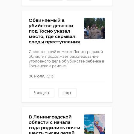
!видео
Обвиняемый в
убийстве девочки
под Тосно указал
место, где скрывал
следы преступления
Следственный комитет Ленинградской
области продолжает расследование
уголовного дела об убийстве ребенка в
Тосненском районе.
06 июля, 15:13
!видео
скр
убийство
тосненский район
В Ленинградской
области с начала
года родились почти
шесть тысяч детей