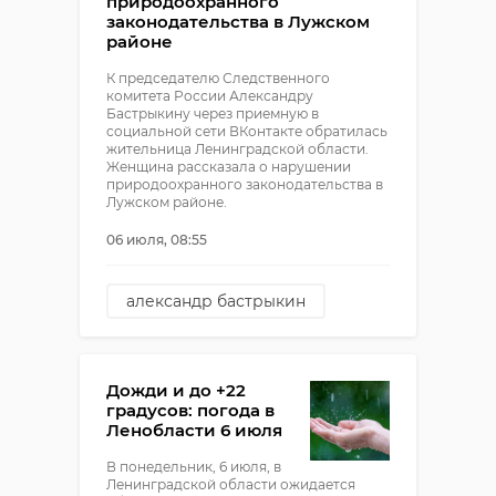
природоохранного
законодательства в Лужском
районе
К председателю Следственного
комитета России Александру
Бастрыкину через приемную в
социальной сети ВКонтакте обратилась
жительница Ленинградской области.
Женщина рассказала о нарушении
природоохранного законодательства в
Лужском районе.
06 июля, 08:55
александр бастрыкин
лужский район
нарушение
природоохранного
Дожди и до +22
законодательства
градусов: погода в
Ленобласти 6 июля
В понедельник, 6 июля, в
Ленинградской области ожидается