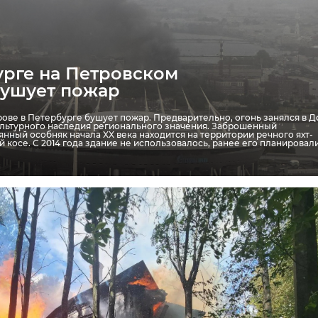
- рассказал Александр Дрозденко.
урге на Петровском
бушует пожар
оручил главе администрации Гатчинского округа помо
йством детской площадки. Людмила Нещадим сообщил
ове в Петербурге бушует пожар. Предварительно, огонь занялся в 
 в 2027 году у дома 10А на улице Лиговской в Зайцево.
ультурного наследия регионального значения. Заброшенный
нный особняк начала XX века находится на территории речного яхт-
й косе. С 2014 года здание не использовалось, ранее его планировал
т составить документы и сделать в этом году,
 3 млн субсидий. Мы найдем возможность эти
авить именно на эту площадку. 20 детишек на
 - это праздник. Если все получится - может
м и в этом году",
- заключил Александр Дрозденко.