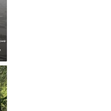
чь
а,
Доме
и