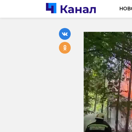
НОВ
Житель 
обратил
просьбо
площад
06 июля, 16:51