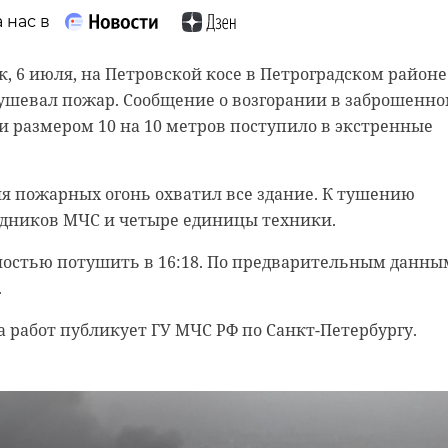
 своем поселении. Он также выразил готовность быт
 нас в
охранение данного объекта.
, 6 июля, на Петровской косе в Петроградском районе
ыборгской живет много семей с детьми, есть
бушевал пожар. Сообщение о возгорании в заброшенн
 около 20 ребят. На запросы обустроить детскую площ
 размером 10 на 10 метров поступило в экстренные
о места нет, после заявили, что участок нашли, но
шло. Местные жители готовы помочь даже финансово,
й.
я пожарных огонь охватил все здание. К тушению
удников МЧС и четыре единицы техники.
рованию и выдаче грантов активным жителям, которы
альные общественные управления под организацию т
ностью потушить в 16:18. По предварительным данны
 маленьких дел", недавно обсуждался, рассказал
.
о.
а работ публикует ГУ МЧС РФ по Санкт-Петербургу.
ствуем софинансирование до 10%. Еще больше
ем, если местные жители берут на себя
тво по содержанию детской площадки, чтобы ее