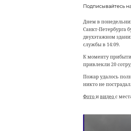
детскую площадку в
Подписывайтесь на
ответственным за с
Днем в понедельник
В домах на улице В
Санкт-Петербурга 
многодетные. Всего
двухэтажном здании
сперва отвечали, чт
службы в 14:09.
дальше дело не по
отметил звонивши
К моменту прибыти
привлекли 20 сотр
Вопрос по субсиди
создают территори
Пожар удалось пол
называемых "тысячи
никто не пострадал
Александр Дрозденк
Фото
и
видео
с мест
"Мы привет
приветству
обязательс