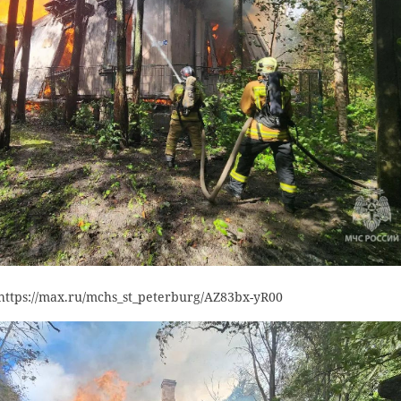
ямой трансляции
енко
гатчинский округ
https://max.ru/mchs_st_peterburg/AZ83bx-yR00