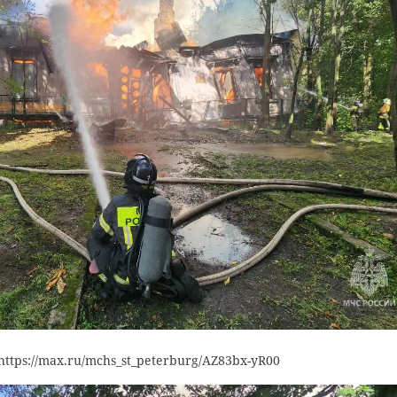
https://max.ru/mchs_st_peterburg/AZ83bx-yR00