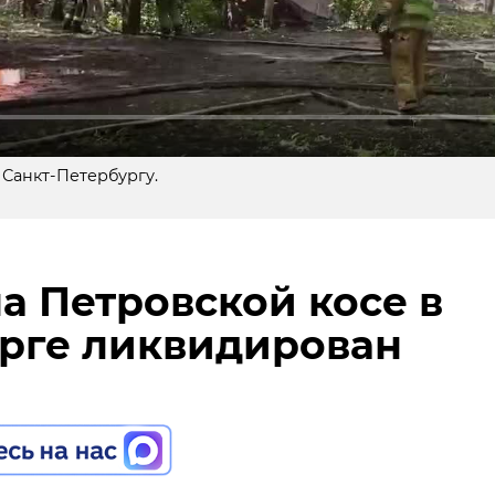
 Санкт-Петербургу.
а Петровской косе в
рге ликвидирован
 нас в
юля, губернатор Ленинградской области Александр
 на звонки в рамках прямой телефонной линии.
, житель Гатчинского округа с просьбой обустроить