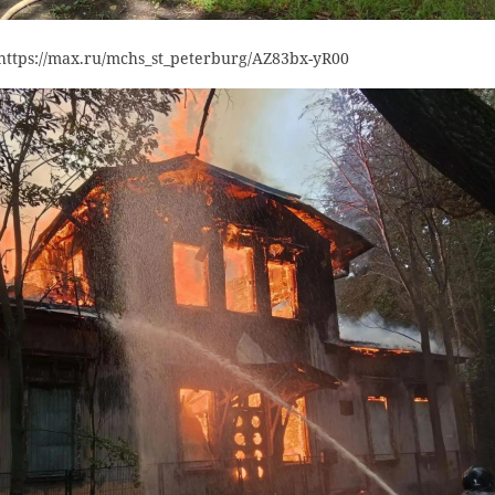
https://max.ru/mchs_st_peterburg/AZ83bx-yR00