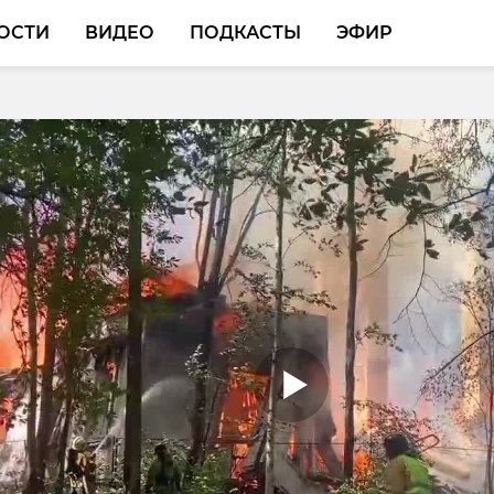
ОСТИ
ВИДЕО
ПОДКАСТЫ
ЭФИР
Гатчинского округа
ся на прямую линию с
й обустроить детскую
ку