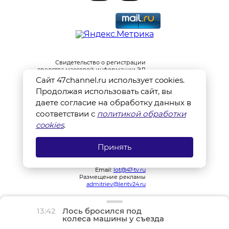
Свидетельство о регистрации
средства массовой информации ЭЛ
№ ФС 77 - 78160 от 20 марта 2020 г.,
Сайт 47channel.ru использует cookies.
выдано Федеральной службой по
Продолжая использовать сайт, вы
надзору в сфере связи,
информационных технологий и
даете согласие на обработку данных в
массовых коммуникаций
соответствии с
политикой обработки
(Роскомнадзор).
cookies
.
Учредитель акционерное общество
"Ленинградская областная
телекомпания".
Принять
Главный редактор Сушкин Георгий
Валерьевич.
Телефон: +7 (812) 640-6114
Email:
lot@47-tv.ru
Размещение рекламы
admitriev@lentv24.ru
13:42
Лось бросился под
колеса машины у съезда
с КАД на Шафировском