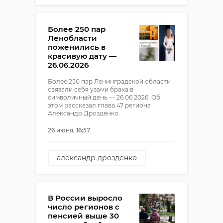
Более 250 пар
Ленобласти
поженились в
красивую дату —
26.06.2026
Более 250 пар Ленинградской области
связали себя узами брака в
символичный день — 26.06.2026. Об
этом рассказал глава 47 региона
Александр Дрозденко.
26 июня, 16:57
александр дрозденко
свадьба
загс
В России выросло
число регионов с
пенсией выше 30