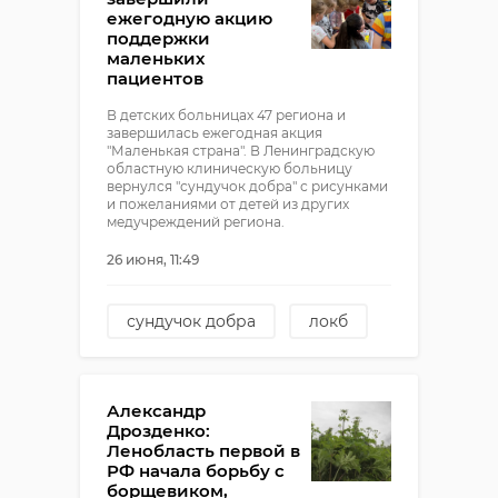
ежегодную акцию
поддержки
маленьких
пациентов
В детских больницах 47 региона и
завершилась ежегодная акция
"Маленькая страна". В Ленинградскую
областную клиническую больницу
вернулся "сундучок добра" с рисунками
и пожеланиями от детей из других
медучреждений региона.
26 июня, 11:49
сундучок добра
локб
Маленькая страна
дети
!видео
Александр
Дрозденко:
Ленобласть первой в
РФ начала борьбу с
борщевиком,