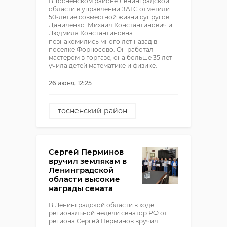
В Тосненском районе Ленинградской
области в управлении ЗАГС отметили
50-летие совместной жизни супругов
Даниленко. Михаил Константинович и
Людмила Константиновна
познакомились много лет назад в
поселке Форносово. Он работал
мастером в горгазе, она больше 35 лет
учила детей математике и физике.
26 июня, 12:25
тосненский район
загс
Сергей Перминов
вручил землякам в
Ленинградской
области высокие
награды сената
В Ленинградской области в ходе
региональной недели сенатор РФ от
региона Сергей Перминов вручил