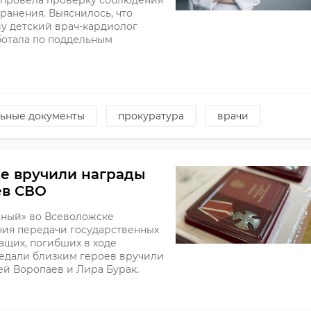
 провела проверку соблюдения
ранения. Выяснилось, что
ву детский врач-кардиолог
ботала по поддельным
ьные документы
прокуратура
врачи
е вручили награды
ев СВО
жный» во Всеволожске
ния передачи государственных
ащих, погибших в ходе
едали близким героев вручили
й Воропаев и Лира Бурак.