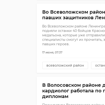
Во Всеволожском район
павших защитников Ле
Во Всеволожском районе Ленингра
подняли останки 40 бойцов Красно
медальона, которые уже отправили 
специалисты смогут их прочитать, 
павших героев.
17 июня, 07:37
всеволожский район
оста
В Волосовском районе д
кардиолог работала по
дипломам