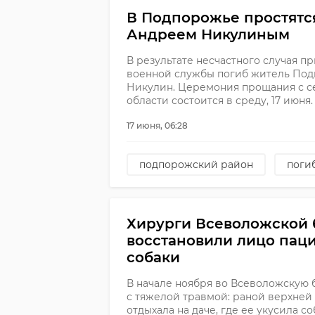
В Подпорожье простятс
Андреем Никулиным
В результате несчастного случая п
военной службы погиб житель Под
Никулин. Церемония прощания с с
области состоится в среду, 17 июня.
17 июня, 06:28
подпорожский район
поги
Хирурги Всеволожской
восстановили лицо паци
собаки
В начале ноября во Всеволожскую 
с тяжелой травмой: раной верхней
отдыхала на даче, где ее укусила с