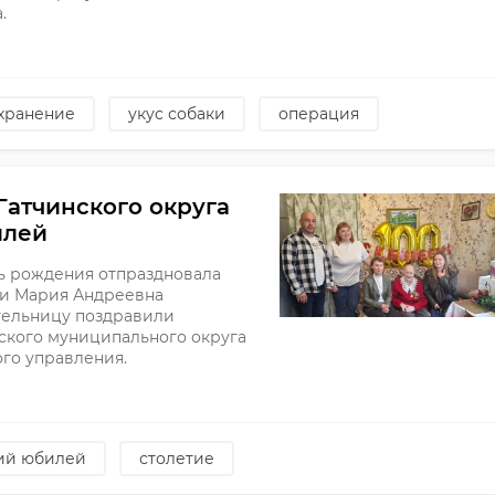
.
хранение
укус собаки
операция
Гатчинского округа
илей
ень рождения отпраздновала
ти Мария Андреевна
тельницу поздравили
ского муниципального округа
го управления.
ний юбилей
столетие