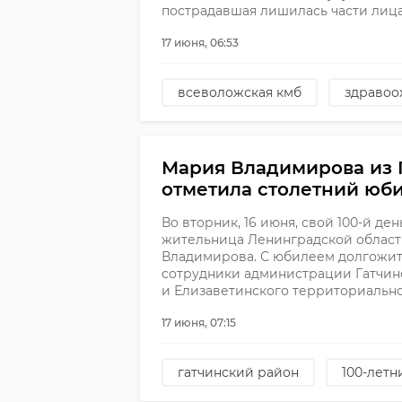
пострадавшая лишилась части лица
17 июня, 06:53
всеволожская кмб
здравоо
Мария Владимирова из 
отметила столетний юб
Во вторник, 16 июня, свой 100-й д
жительница Ленинградской облас
Владимирова. С юбилеем долгожи
сотрудники администрации Гатчин
и Елизаветинского территориально
17 июня, 07:15
гатчинский район
100-лет