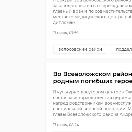
Прокуратура Волосовского района
законодательства в сфере здравоох
главный врач и по совместительст
местного медицинского центра ра
дипломам.
17 июня, 07:59
волосовский район
поддел
Во Всеволожском район
родным погибших геро
В культурно-досуговом центре «Ю
состоялась торжественная церемо
наград родственникам военнослуж
специальной военной операции. М
главы Всеволожского района Андре
17 июня, 08:24