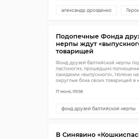
александр дрозденко
Геро
Подопечные Фонда дру
нерпы ждут «выпускного
товарищей
Фонд друзей балтийской нерпы под
ластоногих, прошедших полноценн
ожидании «выпускного», тюлени на
округлые бока своих товарищей в 
17 июня, 09:58
фонд друзей балтийской нерпы
В Синявино «Кошкиспас»