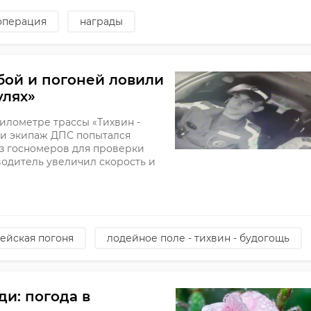
операция
награды
бой и погоней ловили
улях»
м километре трассы «Тихвин -
ти экипаж ДПС попытался
ез госномеров для проверки
водитель увеличил скорость и
ейская погоня
лодейное поле - тихвин - будогощь
ди: погода в