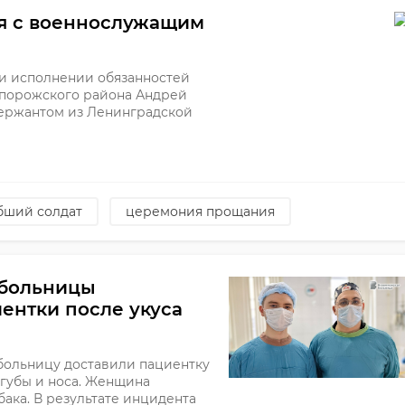
я с военнослужащим
ри исполнении обязанностей
порожского района Андрей
ержантом из Ленинградской
бший солдат
церемония прощания
 больницы
ентки после укуса
больницу доставили пациентку
 губы и носа. Женщина
обака. В результате инцидента