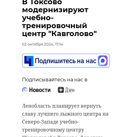
В Токсово
модернизируют
учебно-
тренировочный
центр "Кавголово"
02 октября 2024, 17:14
РЕКОМЕНДУЕМ
Подписывайтесь на нас в
Росприроднадзор:
Росприродн
Ленобласть планирует вернуть
У лосей - пик
внепланово
славу лучшего лыжного центра на
активности.
проверит по
Водителя ...
ТБО в Ку ...
Северо-Западе учебно-
тренировочному центру
21 мая 2025, 16:41
17 июня 2025, 15:24