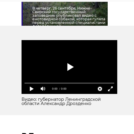
В четверг, 26 сентября, Нижне-
Свирский государственный
заповедник опубликовал видео с
енотовидной собакой, которая гуляла
перед установленной специалистами
фотоловушкой.
!видео
андрианово
енотовидная собака
росприроднадзор
0:00
/ 0:00
Видео: губернатор Ленинградской
области Александр Дрозденко
Поделиться статьей: