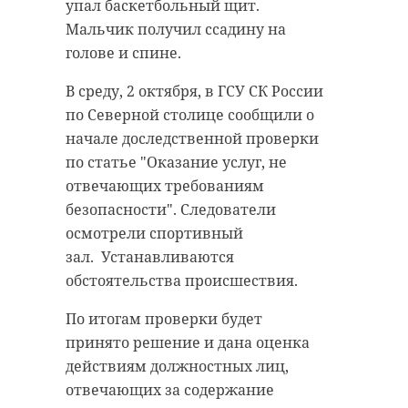
маршруты, места отдыха,
упал баскетбольный щит.
енотовидная собака поспешила
установили скамейки и городские
Мальчик получил ссадину на
удалиться. Видео со зверем
качели, а также деревянные
голове и спине.
опубликовали в социальных сетях
мостки и смотровую вышку.
очевидцы.
В среду, 2 октября, в ГСУ СК России
Благоустройство ведут в рамках
по Северной столице сообщили о
нацпроекта "Жилье и городская
Как рассказали в среду, 2 октября,
начале доследственной проверки
среда".
в Северо-Западном Управлении
по статье "Оказание услуг, не
Росприроднадзора, енотовидные
Ранее проект обновления парка в
отвечающих требованиям
собаки, также известные как
Сосновом Бору победил во
безопасности". Следователи
тануки или енотки, давно обитают
всероссийском конкурсе.
осмотрели спортивный
в Ленинградской области. Первые
зал. Устанавливаются
особи были выпущены здесь в
обстоятельства происшествия.
1936 году, с тех пор они
распространились по всему
По итогам проверки будет
региону.
принято решение и дана оценка
действиям должностных лиц,
Осенью енотовидные собаки
отвечающих за содержание
нагуливают подкожный жир