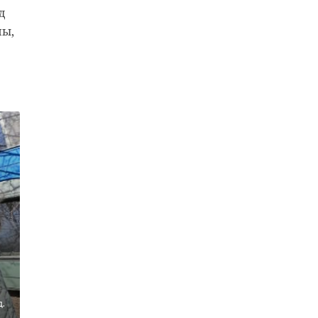
д
мы,
.