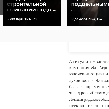
«Впервые в
строительной
поддельным
Одна полови
компании подо ...
...
Каждый уча
31 октября 2024, 11:56
12 декабря 2024, 15:41
поделится 
награды»,
– отм
А титульным спонс
компания «ФосАгро»
ключевой социальны
духовность». Для з
базы с современны
звезд российского 
Ленинградской облас
нескольких спорти