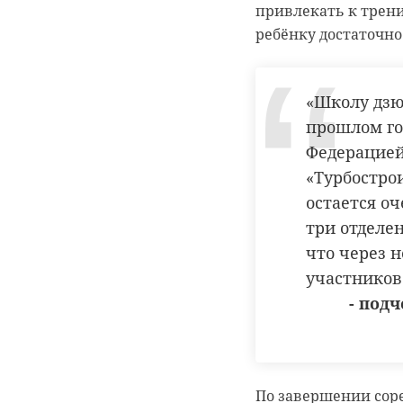
привлекать к трен
ребёнку достаточн
«Школу дзю
прошлом го
Федерацией
«Турбострои
остается о
три отделен
что через 
участников
- под
По завершении сор