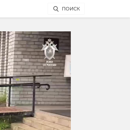
ПОИСК
сь