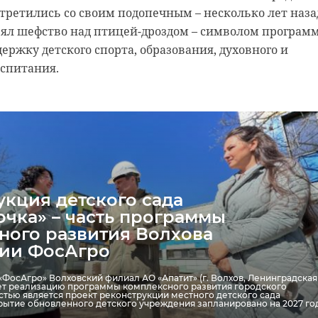
стретились со своим подопечным – несколько лет наза
зял шефство над птицей-дроздом – символом програм
ержку детского спорта, образования, духовного и
оспитания.
укция детского сада
чка» – часть программы
ного развития Волхова
тии ФосАгро
«ФосАгро» Волховский филиал АО «Апатит» (г. Волхов, Ленинградская
ет реализацию программы комплексного развития городского
астью является проект реконструкции местного детского сада
ытие обновленного детского учреждения запланировано на 2027 год