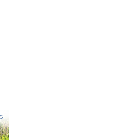
и
вои
юдо
м