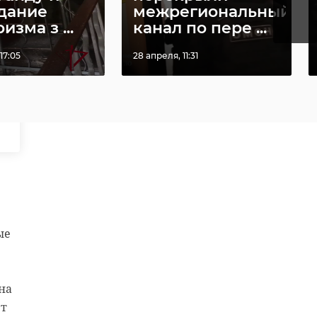
дание
межрегиональный
изма з ...
канал по пере ...
17:05
28 апреля, 11:31
ые
на
ет