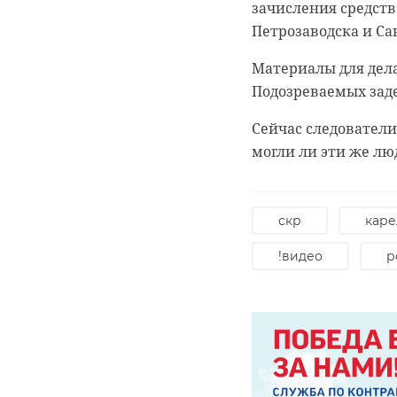
уделяли фи
зачисления средств
водителей. Граждан
как новых,
Петрозаводска и Са
предприятия.
мои крупны
Материалы для дел
здесь была 
Фото: https://max.ru
Подозреваемых зад
– п
Сейчас следователи
могли ли эти же лю
гуп леноблводок
Поддержать спортс
Волхов»: около три
размахивали флаго
скр
каре
двери прошлым лет
!видео
р
Санкт-Петербурга, 
будущем им предсто
«Участие в
становлени