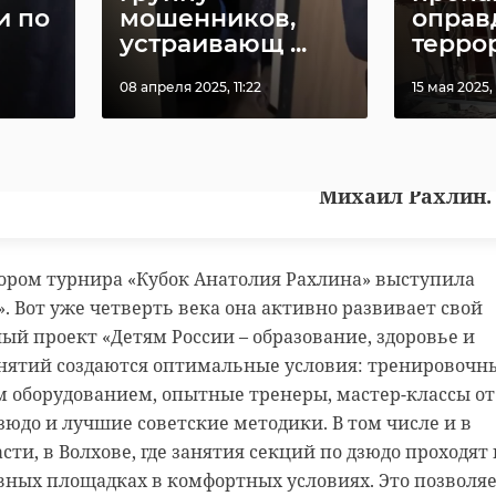
 истории спорта мы создали двойную медаль.
и по
мошенников,
оправ
на остаётся у спортсмена, другая – у тренера.
устраивающ ...
террор
стник, сойдя с пьедестала, буквально
08 апреля 2025, 11:22
15 мая 2025, 
победой с наставником, передав ему половину
етил президент Клуба Дзюдо «Турбостроитель»
Михаил Рахлин.
ором турнира «Кубок Анатолия Рахлина» выступила
. Вот уже четверть века она активно развивает свой
й проект «Детям России – образование, здоровье и
анятий создаются оптимальные условия: тренировочн
м оборудованием, опытные тренеры, мастер-классы от
дзюдо и лучшие советские методики. В том числе и в
ти, в Волхове, где занятия секций по дзюдо проходят 
вных площадках в комфортных условиях. Это позволя