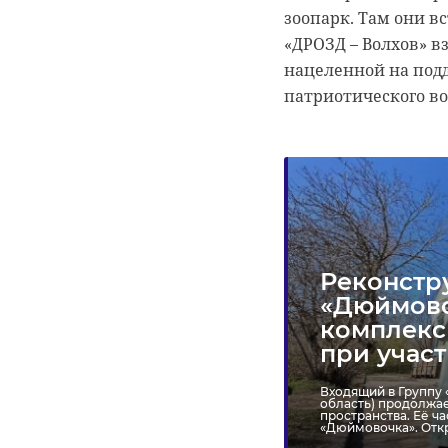
зоопарк. Там они в
«ДРОЗД – Волхов» в
нацеленной на подд
патриотического в
Реконстр
«Дюймово
комплекс
при учас
Входящий в Группу 
область) продолжа
пространства. Её ч
«Дюймовочка». Откр