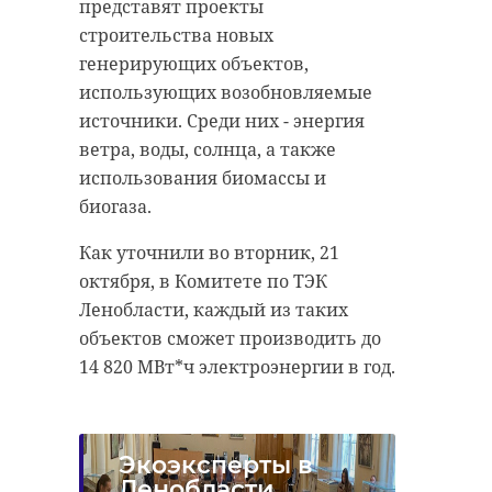
рассказали во вторник, 21 октября,
представят проекты
и инфраструктурные вопросы,
в telegram-канале Dorogi_lo. Они
строительства новых
влияющие на жизнь жителей и
также обновили остановки и
генерирующих объектов,
развитие субъекта.
укрепили обочины.
использующих возобновляемые
В рамках заседания обсудили пять
источники. Среди них - энергия
Отметим, летом 2025 года в
главных тем: меры по
ветра, воды, солнца, а также
Тосненском районе подрядчик
увеличению естественного
использования биомассы и
также обновил дорогу от Нурмы в
прироста населения, контроль за
биогаза.
сторону Шапок.
социальной адаптацией детей-
Как уточнили во вторник, 21
иностранцев, планы
октября, в Комитете по ТЭК
строительства кольцевой
Ленобласти, каждый из таких
автодороги вокруг Петербурга
объектов сможет производить до
(КАД-2), решение жилищных
14 820 МВт*ч электроэнергии в год.
проблем в домах бывших совхозов
и ведомственных предприятий, а
также тарифы и обновление
коммунальной инфраструктуры.
Экоэксперты в
Ленобласти