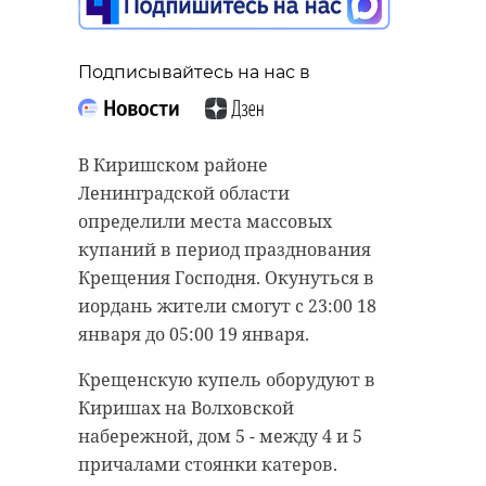
Подписывайтесь на нас в
Подписывайтесь на нас в
Подписывайтесь на нас в
В Киришском районе
Сотрудники Росгвардии пришли
Сотрудники полиции раскрыли
Ленинградской области
на помощь студенту колледжа из
убийство, совершенное в апреле
определили места массовых
Санкт-Петербурга. С крыши
2004 года. Преступником оказался
купаний в период празднования
здания на молодого человека,
49-летний ранее судимый житель
Крещения Господня. Окунуться в
который шел на занятия, упал
поселка Суйда Гатчинского района
иордань жители смогут с 23:00 18
кусок льда.
Ленинградской области.
января до 05:00 19 января.
Во вторник, 14 января, около 09:00
1 апреля 2004 года в квартире
Крещенскую купель оборудуют в
сотрудники Росгвардии
дома №24 по улице Коллонтай в
Киришах на Волховской
находились на маршруте
Санкт-Петербурге было найдено
набережной, дом 5 - между 4 и 5
патрулирования. У одного из
тело хозяйки жилища - 42-летней
причалами стоянки катеров.