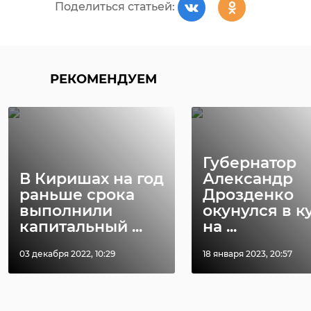
сигнальной лентой опасную зону.
задержание
Поделиться статьей:
Затем наряд вернулся на маршрут
патрулирования.
Поделиться статьей:
РЕКОМЕНДУЕМ
Губернатор
В Киришах на год
Александр
раньше срока
Дрозденко
выполнили
окунулся в к
капитальный ...
на ...
03 декабря 2022, 10:29
18 января 2023, 20:57