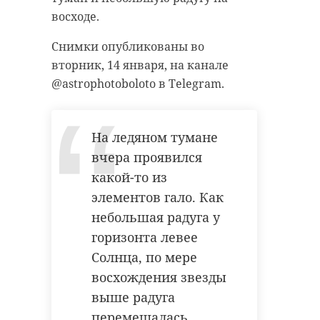
восходе.
Снимки опубликованы во
вторник, 14 января, на канале
@astrophotoboloto в Telegram.
Фото: Вневедомственная охрана
по СПб и ЛО
На ледяном тумане
вчера проявился
росгвардия
студенты
какой-то из
падение льда
элементов гало. Как
небольшая радуга у
улица шкапина
горизонта левее
Солнца, по мере
восхождения звезды
Поделиться статьей:
выше радуга
перемещалась