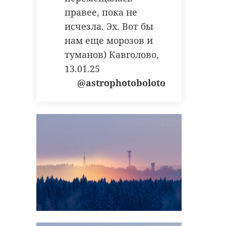
правее, пока не
РЕКОМЕНДУЕМ
исчезла. Эх. Вот бы
нам еще морозов и
туманов) Кавголово,
13.01.25
@astrophotoboloto
В Петербурге
росгвардейцы
В Ленобласт
задержали
студенты смо
мужчину,
быстрее нах
избивше ...
работу
15 июля, 14:44
15 июля, 17:56