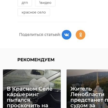
дтп
!видео
красное село
Поделиться статьей:
РЕКОМЕНДУЕМ
В Красном Селе
Житель
каршеринг
Ленобласти
пытался
предстанет 
проскочить на
судом за