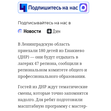
Подписывайтесь на нас в
Подписывайтесь на нас в
Подписывайтесь на нас в
Пресс-служба Управления ФССП по
В Ленинградскую область
Сотрудники правоохранительных
Ленинградской области сообщила,
приехали 180 детей из Енакиево
органов прекратили работу секты
что в публичном реестре
(ДНР) — они будут отдыхать в
"Исход/Еxodus" во Всеволожском
должников по алиментам
лагерях 47 региона, сообщили в
районе Ленинградской области. В
находятся более 4000 человек. Из
региональном комитете общего и
отношении лидера Валентины К.
них 900 неплательщиков —
профессионального образования.
составлен административный
женщины.
Гостей из ДНР ждут тематические
протокол о нарушении
В список попали граждане,
смены, которые точно запомнятся
законодательства о религиозном
которые привлечены к
надолго. Для ребят подготовили
объединении. Решается вопрос о
административной или уголовной
масштабную программу с мастер-
возбуждении уголовного дела.