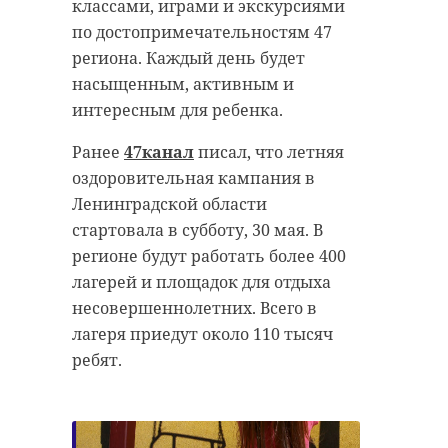
ответственности за неуплату
классами, играми и экскурсиями
Поводом для проведения
алиментов, а также те, кто
по достопримечательностям 47
оперативных мероприятий стали
объявлен в розыск судебными
региона. Каждый день будет
массовые жалобы родственников
приставами.
насыщенным, активным и
людей, которые оказались под
интересным для ребенка.
Реестр помогает усилить
влиянием главы секты. В
профилактическое воздействие на
Ранее
47канал
писал, что летняя
основном адептами "Исхода/
тех, кто уклоняется от уплаты
оздоровительная кампания в
Еxodus" становились люди
алиментов. Помимо этого, база,
Ленинградской области
пожилого возраста. Пенсионеры
которая регулярно обновляется,
стартовала в субботу, 30 мая. В
ежемесячно сдавали около 7 тысяч
обеспечивает быстрый доступ к
регионе будут работать более 400
рублей на нужды организации и
информации для
лагерей и площадок для отдыха
еще тратили по 10-15 тысяч
заинтересованных лиц. Там
несовершеннолетних. Всего в
рублей на литературу с курсами
содержатся данные о
лагеря приедут около 110 тысяч
лекций лидера секты.
неплательщике и сумме
ребят.
В ходе разбирательства
задолженности. Удалиться из
выяснилось, что Валентина
списка возможно после полного
втянула в секту несколько сотен
погашения долга.