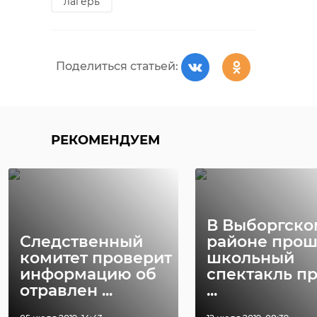
лагерь
нее прислугой.
Фото: Вaltphoto
Поделиться статьей:
всеволожский район
секта
РЕКОМЕНДУЕМ
Поделиться статьей:
В Выборгско
Следственный
районе про
комитет проверит
школьный
РЕКОМЕНДУЕМ
информацию об
спектакль п
отравлен ...
...