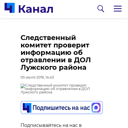
Следственный
комитет проверит
информацию об
отравлении в ДОЛ
Лужского района
05 июля 2019, 14:43
0:00
0:00
/ 0:00
/ 0:00
В Белгородской
В Гатчинском районе
области журналист
добровольцы
спас тонущую собаку
реставрируют
Подписывайтесь на нас в