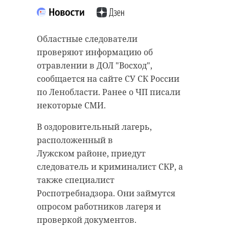
“особняк с
20 января 2021, 21:06
привидениями” XIX
века
Областные следователи
проверяют информацию об
18 августа 2020, 16:53
отравлении в ДОЛ "Восход",
Подписывайтесь на нас в
сообщается на сайте СУ СК России
по Ленобласти. Ранее о ЧП писали
некоторые СМИ.
Подписывайтесь на нас в
Корреспондент Александр Сашнев
В оздоровительный лагерь,
и его оператор снимали сюжет
расположенный в
про подсчет уток для местного
Лужском районе, приедут
телеканала.
Сейчас расчищают рамы, снимают
следователь и криминалист СКР, а
старый слой краски.
Они уже снимали последние
также специалист
Реставрируют уникальные
кадры у водоема. И тут к ним
Роспотребнадзора. Они займутся
витражи в морском стиле.
подбежали взволнованные
опросом работников лагеря и
Впереди шпаклевка дома,
местные мальчишки. Дети
проверкой документов.
утепление пенькой,