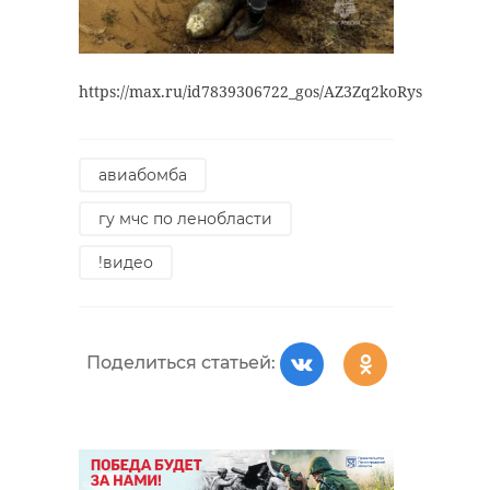
https://max.ru/id7839306722_gos/AZ3Zq2koRys
авиабомба
гу мчс по ленобласти
!видео
Поделиться статьей: