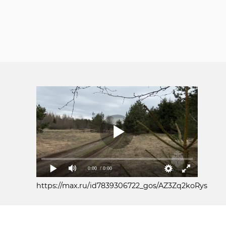
0:00
/ 0:00
https://max.ru/id7839306722_gos/AZ3Zq2koRys