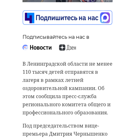
задержали дуэт
мошенников,
Подписывайтесь на нас в
обманом
получивший 99 млн
рублей
Подписывайтесь на нас в
Госстройнадзор разрешил ввод в
29 апреля, 16:45
эксплуатацию детского сада,
рассчитанного на 240 мест, в
В Ленинградской области не менее
Мурино. Об этом сообщила пресс-
110 тысяч детей отправятся в
служба правительства
лагеря в рамках летней
Подписывайтесь на нас в
Ленинградской области.
оздоровительной кампании. Об
этом сообщила пресс-служба
Вице-губернатор Ленобласти
регионального комитета общего и
Евгений Барановский отметил
Сотрудники экономической
профессионального образования.
прогресс Мурино за последние
полиции Петербурга совместно со
несколько лет. Начиная с 2021 года
Под председательством вице-
следователями ГСУ ГУ МВД России
в западной части города
премьера Дмитрия Чернышенко
и при поддержке Росгвардии