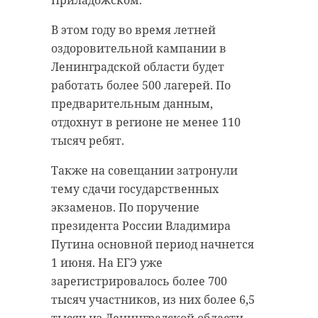
на 240 мест
миллионов рублей, однако
В этом году во время летней
продолжает эту
фактически поставок не было, а
оздоровительной кампании в
работу. Мурино
деньги участники схемы
Ленинградской области будет
растет быстро, и
похитили.
работать более 500 лагерей. По
наша задача —
В ходе обысков в квартирах и
предварительным данным,
сохранять такой же
офисах подозреваемых изъяты
отдохнут в регионе не менее 110
темп развития
документы и переписка,
тысяч ребят.
социальной
имеющие значение для дела. Двое
Также на совещании затронули
инфраструктуры",
задержанных заключены под
тему сдачи государственных
— отметил вице-
стражу. Расследование
экзаменов. По поручение
губернатор.
продолжается, правоохранители
президента России Владимира
устанавливают других возможных
Путина основной период начнется
участников и все обстоятельства
1 июня. На ЕГЭ уже
Новый детский сад рассчитан на
произошедшего.
зарегистрировалось более 700
12 групп по 20 детей, включая
тысяч участников, из них более 6,5
ясельные. Трехэтажное здание
тысяч из Ленинградской области.