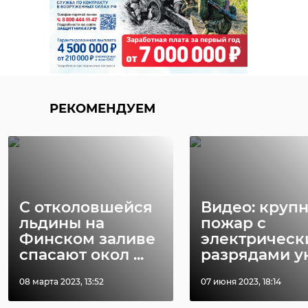
РЕКОМЕНДУЕМ
С отколовшейся
Видео: круп
льдины на
пожар с
Финском заливе
электричес
спасают окол ...
разрядами уни
08 марта 2023, 13:52
07 июня 2023, 18:14