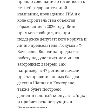
построили 12 детских садов, 4
прошло совещание о готовности к
задержали участников схемы
школы, поликлинику, отдел
летней оздоровительной
мошенничества с банковскими
полиции и два торговых центра.
кампании, проведению ГИА и о
гарантиями. Статья -
ходе строительства объектов
"Мошенничество".
образования в 2026 году. Вице-
"За этими цифрами
По версии следствия, в июле 2023
премьер сообщил, что при
стоит нормальная
года двое руководителей
поддержке депутатского корпуса и
городская жизнь,
коммерческих компаний подали в
лично председателя Госдумы РФ
когда ребенка можно
банк заявки на получение
Вячеслава Володина продолжат
гарантий якобы для исполнения
работу над увеличением числа
отвести в сад рядом с
контракта с энергоснабжающей
загородных лагерей. Так,
домом, старших
организацией. Для этого они
например, в 47 регионе начали
детей — в
предоставили фиктивные
проектирование новых баз для
современную школу,
договоры, на основании которых
детей в Шапках и Коккорево,
а за медицинской
банк выдал гарантии. Позже
также будет построен
помощью обратиться
представители энергокомпании
дополнительный корпус в Тайцах
в своем районе.
потребовали выплату средств по
и пройдет реконструкция в
Новый детский сад
этим гарантиям — почти 99
Приладожском.