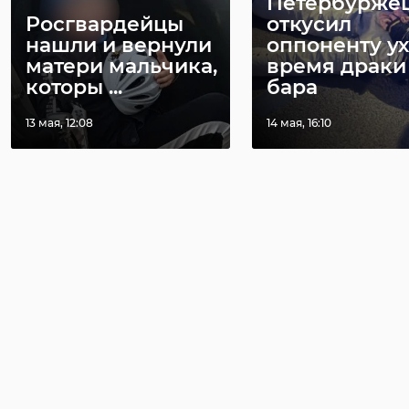
Петербурже
Росгвардейцы
откусил
нашли и вернули
оппоненту ух
матери мальчика,
время драки
которы ...
бара
13 мая, 12:08
14 мая, 16:10