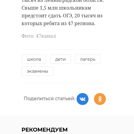
возвела группа "Евроинвест
петербург
скр
Свыше 1,5 млн школьникам
девелопмент" по соглашению с
мошенничество
!видео
предстоит сдать ОГЭ, 20 тысяч из
региональным правительством.
которых ребята из 47 региона.
Фото: https://lenobl.ru/ru/dlya-
Фото: 47канал
smi/news/93704/
Поделиться статьей:
школа
дети
лагерь
мурино
детский сад
экзамены
Поделиться статьей:
Поделиться статьей:
РЕКОМЕНДУЕМ
РЕКОМЕНДУЕМ