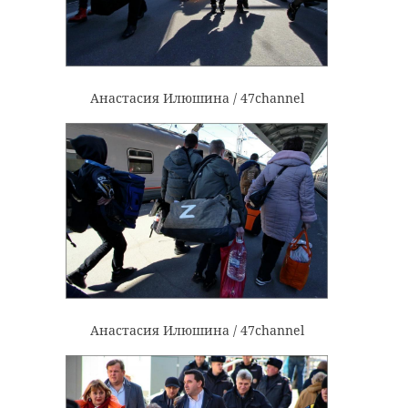
В Ленобласт
Анастасия Илюшина / 47channel
В Кингисеппском
мужчина пох
районе
женщину,
полностью сгорел
повздоривш
частный дом
...
18 июня, 16:46
18 июня, 19:53
Анастасия Илюшина / 47channel