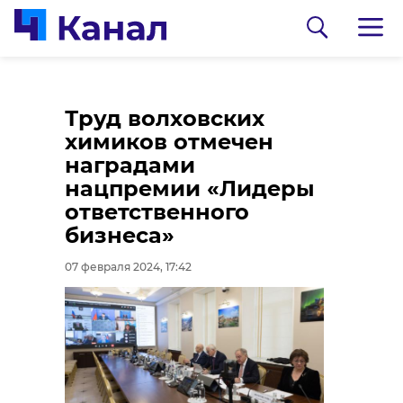
Близким погибшего
Труд волховских
на производстве в
химиков отмечен
Кингисеппе
наградами
сотрудника выплатят
нацпремии «Лидеры
компенсацию
ответственного
бизнеса»
07 февраля 2024, 17:23
0:00
/ 0:00
07 февраля 2024, 17:42
Видео: @aurora_hunter в Telegram
На выходных
возможны