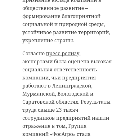
Прокуратура направила в суд
общественное развитие –
исковое заявление с требований
формирование благоприятной
взыскать с работодателя
социальной и природной среды,
компенсацию морального вреда.
устойчивое развитие территорий,
Требования удовлетворены в
укрепление страны.
полном объеме. Близким
погибшего компенсируют более 2
Согласно
пресс-релизу
,
миллионов рублей.
экспертами была оценена высокая
!видео
магнитные бури
социальная ответственность
Фото: freepik
компании, чьи предприятия
работают в Ленинградской,
Мурманской, Вологодской и
кингисеппский район
Поделиться статьей:
Саратовской областях. Результаты
прокуратура
труда свыше 23 тысяч
сотрудников предприятий нашли
отражение в том, Группа
Поделиться статьей:
компаний «ФосАгро» стала