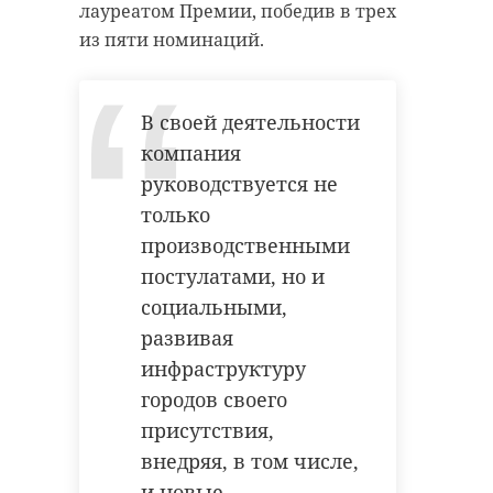
лауреатом Премии, победив в трех
из пяти номинаций.
В своей деятельности
РЕКОМЕНДУЕМ
компания
руководствуется не
только
производственными
постулатами, но и
Астрономы
Специалист
социальными,
рассказали о
предупредил
развивая
взрыве "мертвого
магнитных б
инфраструктуру
пятна" на Солнце
23 января
городов своего
присутствия,
12 апреля 2022, 12:29
22 января 2024, 15:03
внедряя, в том числе,
и новые