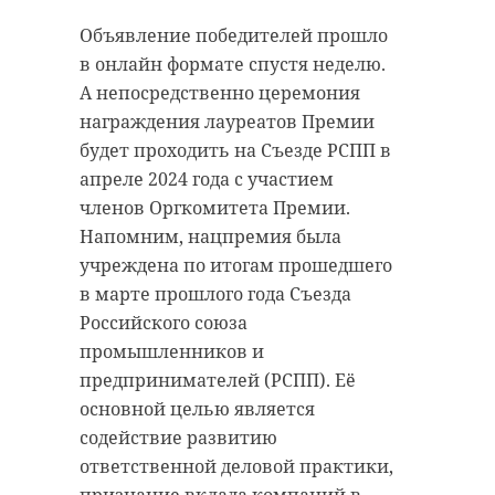
при исполнении трудовых
светила.
обязанностей получил травмы
Объявление победителей прошло
головы, груди и живота,
Об этом в среду, 7 февраля,
в онлайн формате спустя неделю.
осложнившиеся травматическим
сообщают "Охотники за северным
А непосредственно церемония
шоком. От полученный увечий
сиянием" в своем канале
награждения лауреатов Премии
потерпевший скончался.
@aurora_hunter в Telegram.
будет проходить на Съезде РСПП в
апреле 2024 года с участием
Причиной несчастного случая
Ориентировочно воздействие
членов Оргкомитета Премии.
стали несоблюдение требований
выброса на Землю ждут в ночь с
Напомним, нацпремия была
промышленной безопасности,
10 на 11 февраля. Ожидается около
учреждена по итогам прошедшего
допуск к работе
Кп3-4: северные сияния будут в
в марте прошлого года Съезда
неквалифицированных
Заполярье, на более южных
Российского союза
сотрудников, а также
широтах - на северном горизонте.
промышленников и
неудовлетворительное
предпринимателей (РСПП). Её
Согласно данным Лаборатории
содержание рабочего места и
основной целью является
солнечной астрономии (ИКИ РАН
недостаток в организации
содействие развитию
и ИСЗФ СО РАН), магнитные бури
производства работ.
ответственной деловой практики,
ожидаются только 3 марта.
признание вклада компаний в