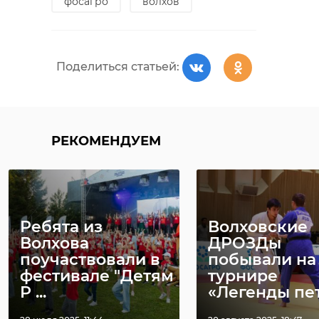
фосагро
волхов
Поделиться статьей:
РЕКОМЕНДУЕМ
Ребята из
Волховские
Волхова
ДРОЗДы
поучаствовали в
побывали на
фестивале "Детям
турнире
Р ...
«Легенды пете