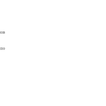
лов
 по