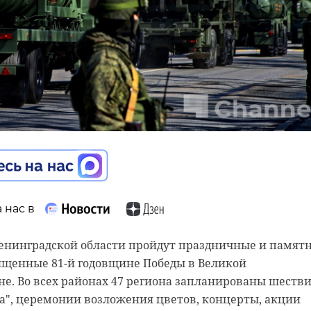
/telegram
др Дрозденко
л обустроенное
 нас в
 Кировской школе №2
в Ленинградской области пройдут праздничные и памят
ященные 81-й годовщине Победы в Великой
е. Во всех районах 47 региона запланированы шеств
а", церемонии возложения цветов, концерты, акции