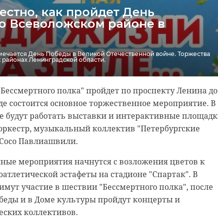
естно, как пройдет День
о Всеволожском районе в
отмечается День Победы в Великой Отечественной войне. Торжества
х районах Ленинградской области.
"Бессмертного полка" пройдет по проспекту Ленина до
де состоится основное торжественное мероприятие. В
де будут работать выставки и интерактивные площадк
оркестр, музыкальный коллектив "Петербургские
 Сосо Павлиашвили.
чные мероприятия начнутся с возложения цветов к
атлетической эстафеты на стадионе "Спартак". В
мут участие в шествии "Бессмертного полка", после
беды и в Доме культуры пройдут концерты и
еских коллективов.