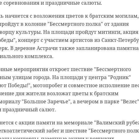
е соревнования и праздничные салюты.
нь начнется с возложения цветов к братским могилам,
 нас в
пройдут в колонне "Бессмертного полка" от здания
ворцу культуры. На площади пройдут митинги, акция
адской области Александр Дрозденко осмотрел
беды", концерт с участием артистов из Санкт-Петербу
ие в школе №2 в Кировске. В нем есть места
ерк. В деревне Астрачи также запланирована памятна
яция, вода, туалетные комнаты, запас всего
иального комплекса.
ечка для оказания первой помощи.
ичные мероприятия откроет шествие "Бессмертного
про дороговизну ремонта укрытий хочу увидеть
ным улицам города. На площади у центра "Родник"
упные решения по обеспечению безопасности наших
ют Победы!", мотопробег и совместное исполнение пе
 в пятницу, 8 мая, Александр Дрозденко в своем telegr
ечение дня жители возложат цветы к братским
во укрытия в школе №2 в Кировске губернатор постав
ориалу "Большое Заречье", а вечером в парке "Велес
и праздничный салют.
ко попросил муниципальных властей активизироват
чнется с акции памяти на мемориале "Валимский рубе
тву укрытий в подвалах. «Время работать, а не
егкоатлетический забег и шествие "Бессмертного полк
 решения. Спрос будет жесткий», - резюмировал
ованы концерты, памятные акции у воинских