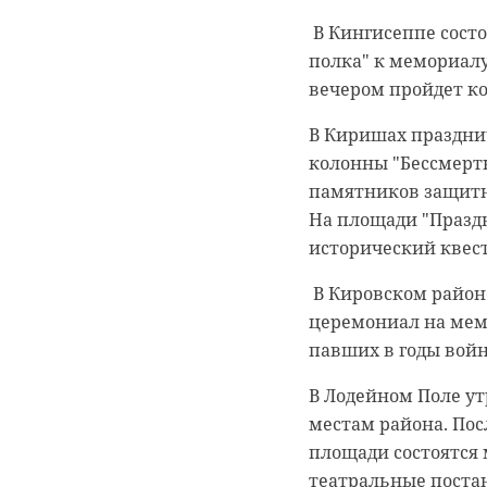
В Кингисеппе состо
полка" к мемориалу
вечером пройдет ко
В Киришах праздни
колонны "Бессмертн
памятников защитн
На площади "Празд
исторический квест
В Кировском район
церемониал на мем
павших в годы вой
В Лодейном Поле у
местам района. Пос
площади состоятся 
театральные поста