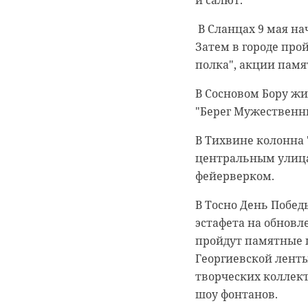
и салют.
В Сланцах 9 мая на
Затем в городе про
полка", акции памя
В Сосновом Бору ж
"Берег Мужественн
В Тихвине колонна 
центральным улица
фейерверком.
В Тосно День Побед
эстафета на обновл
пройдут памятные 
Георгиевской ленты
творческих коллек
шоу фонтанов.