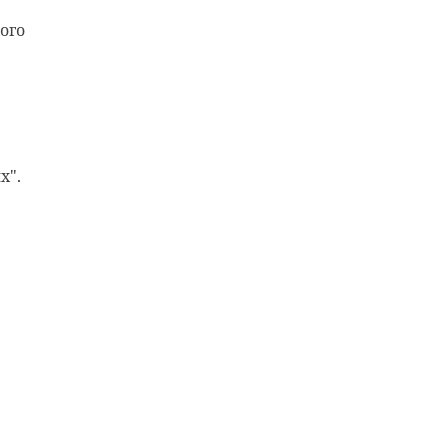
ого
х".