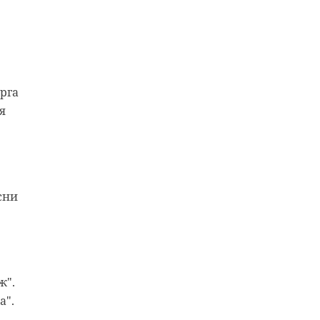
рга
я
сни
am-
ил
"
ь
ж".
а".