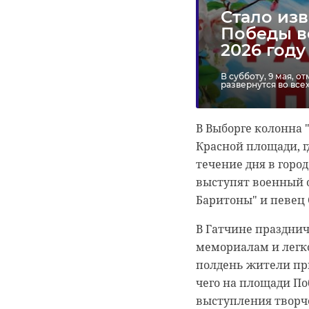
Стало изв
Победы в
2026 году
В субботу, 9 мая, 
развернутся во все
В Выборге колонна 
Красной площади, г
течение дня в горо
выступят военный 
Баритоны" и певец
В Гатчине праздни
мемориалам и легко
полдень жители при
чего на площади По
выступления творч