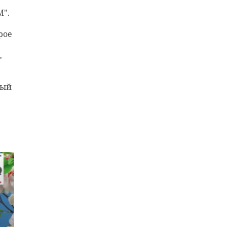
М".
рое
"
ный