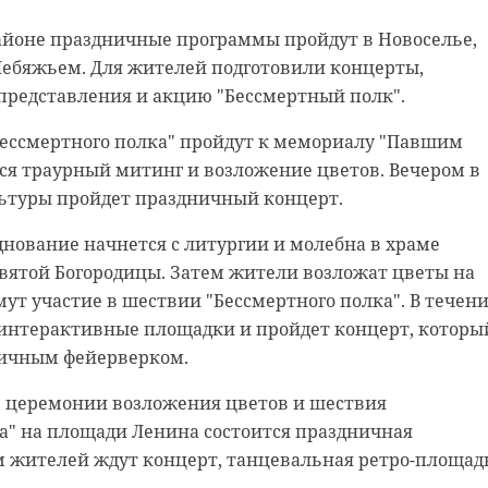
айоне праздничные программы пройдут в Новоселье,
Лебяжьем. Для жителей подготовили концерты,
представления и акцию "Бессмертный полк".
енко
кировск
укрытия
Бессмертного полка" пройдут к мемориалу "Павшим
ится траурный митинг и возложение цветов. Вечером в
льтуры пройдет праздничный концерт.
нование начнется с литургии и молебна в храме
вятой Богородицы. Затем жители возложат цветы на
мут участие в шествии "Бессмертного полка". В течен
 интерактивные площадки и пройдет концерт, которы
ичным фейерверком.
е церемонии возложения цветов и шествия
а" на площади Ленина состоится праздничная
м жителей ждут концерт, танцевальная ретро-площад