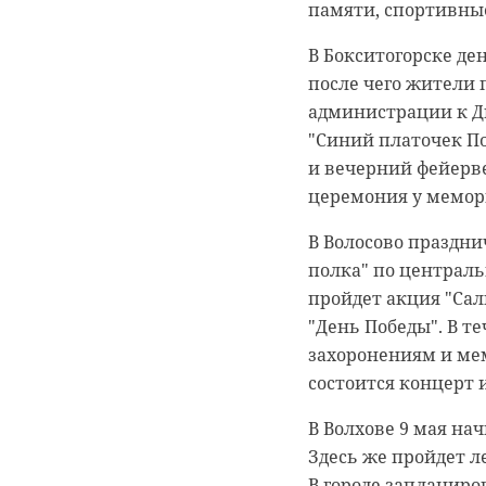
памяти, спортивны
В Бокситогорске де
Подписывайтесь на
после чего жители 
администрации к Д
Губернатор Ленингр
"Синий платочек По
обустроенное укрыт
и вечерний фейерв
размещения, вентил
церемония у мемор
необходимого и апт
В Волосово праздн
«Вместо отговорок 
полка" по централь
конкретные и дост
пройдет акция "Сал
граждан», - написал
"День Победы". В т
канале. Обустройст
захоронениям и мем
в пример.
состоится концерт 
Александр Дрозден
В Волхове 9 мая на
работу по обустройс
Здесь же пройдет л
откладывать важные
В городе запланир