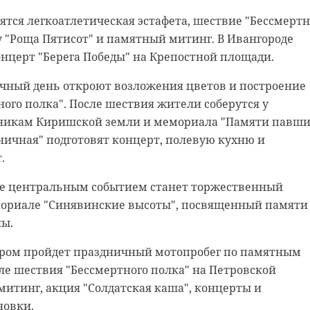
ятся легкоатлетическая эстафета, шествие "Бессмертн
 "Роща Пятисот" и памятный митинг. В Ивангороде
нцерт "Берега Победы" на Крепостной площади.
чный день откроют возложения цветов и построение
ого полка". После шествия жители соберутся у
икам Киришской земли и мемориала "Памяти павши
ничная" подготовят концерт, полевую кухню и
.
е центральным событием станет торжественный
ориале "Синявинские высоты", посвященный памяти
ны.
тром пройдет праздничный мотопробег по памятным
ле шествия "Бессмертного полка" на Петровской
митинг, акция "Солдатская каша", концерты и
новки.