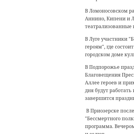
В Ломоносовском р
Аннино, Кипени и 
театрализованные 
александр дрозд
В Луге участники "
героям", где состо
городском доме ку
В Подпорожье празд
Благовещения Прес
Аллее героев и при
дня будут работать
завершится праздн
В Приозерске посл
"Бессмертного полк
программа. Вечеро