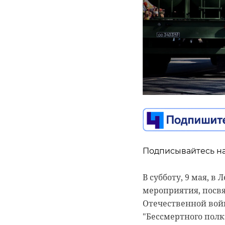
0:00
/ 0:00
Александр Дрозденко
Алексан
осмотре
Подписывайтесь на
укрытие
В субботу, 9 мая, 
мероприятия, посв
08 мая, 12:49
Отечественной войн
"Бессмертного полк