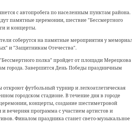
чнется с автопробега по населенным пунктам района.
йдут памятные церемонии, шествие "Бессмертного
ти и концерты.
ители соберутся на памятные мероприятия у мемориа
ых" и "Защитникам Отечества".
"Бессмертного полка" пройдет от площади Мерецкова
м города. Завершится День Победы праздничным
ы откроют футбольный турнир и легкоатлетическая
енном городском стадионе. В течение дня в городе
церемонии, концерты, создание шестиметровой
 и вечерняя программа с участием артистов и
тивов. Финалом праздника станет свето-музыкальное