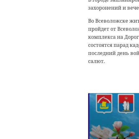
губернатор.
захоронений и вече
Во Всеволожске жит
пройдет от Всеволо
комплекса на Дорог
состоятся парад ка
последний день во
салют.