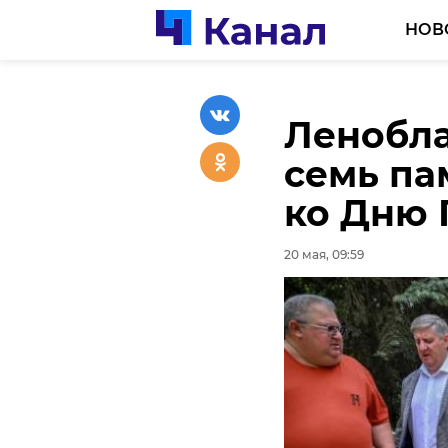
НОВ
Ленобла
В Леноб
семь па
первый 
ко Дню
20 мая, 09:37
20 мая, 09:59