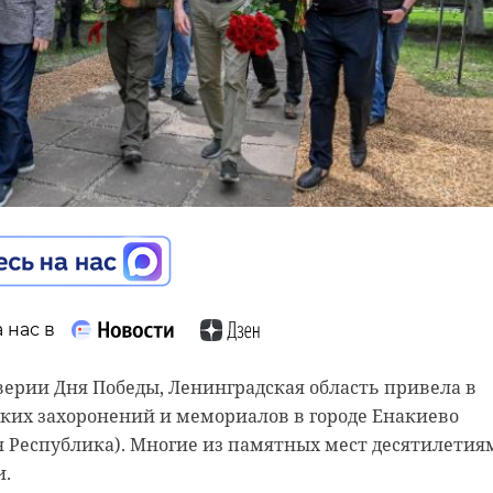
 нас в
 нас в
бласти завершились работы на первом объекте
26 года. Новое пространство появилось у домов на
ддверии Дня Победы, Ленинградская область привела в
уграх (Всеволожский район).
ких захоронений и мемориалов в городе Енакиево
я Республика). Многие из памятных мест десятилетия
евшее оборудование заменили на современное, -
и.
 20 мая, в пресс-службе регионального правительства.