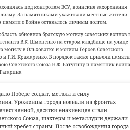
уложили ударопоглощающее покрытие. Во дворе такж
аходилась под контролем ВСУ, воинские захоронения
 отдыха, спорта и игр.
ализму. За памятниками ухаживали местные жители, 
 памяти о Войне оставалось личным долгом.
рыли большой сезон благоустройства в
бласть обновила братскую могилу советских воинов 
й области. Этот двор - первый из 64 в этом
тенанта В.К. Шмоненко на старом кладбище на улице
ую могилу в Ольховатке и могилы Героев Советского
прокомментировал Денис Беляев, председатель
о и Г.И. Крамаренко. В порядок также привели памят
рою Советского Союза Н.Ф. Ватутину и памятник воин
комитета по ЖКХ Ленинградской области.
Гагарина.
в Ленобласти будут благоустроены 169 разноплановых
ало Победе солдат, металл и силу
ты проходили обсуждение с жителями, а дизайн
ения. Уроженцы города воевали на фронтах
том пожеланий ленинградцев.
ечественной, десятки енакиевцев стали
 на портале zagorodsreda.gosuslugi.ru продолжается
ветского Союза, шахтеры и металлурги держали
ые объекты благоустройства. Денис Беляев призвал вс
ый хребет страны. После освобождения города
кой области принять в нем участие.