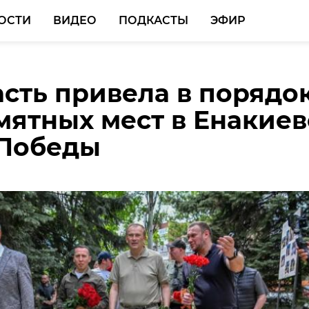
ОСТИ
ВИДЕО
ПОДКАСТЫ
ЭФИР
сть привела в порядо
ласти благоустроили
мятных мест в Енакиев
в 2026 году двор
 Победы