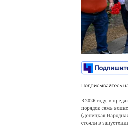
Подписывайтесь на
Подписывайтесь на
В Ленинградской о
благоустройства 20
В 2026 году, в пре
Школьной улице в Б
порядок семь воинс
(Донецкая Народна
В ходе работ устар
стояли в запустени
рассказали в среду,