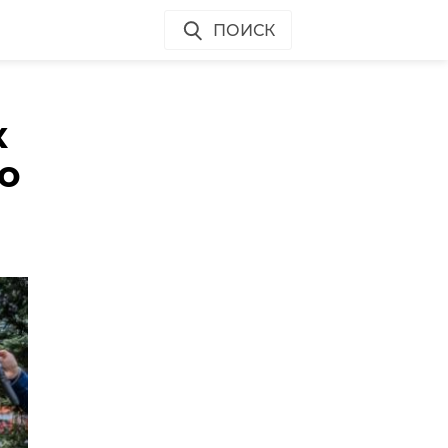
ПОИСК
к
о