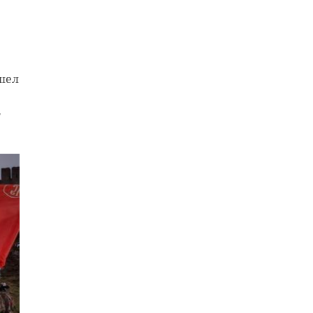
шел
т