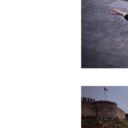
Испуганная женщина
Для получения на
Несмотря на попытк
задержать в Кудров
дальнейшего разби
Правоохранительны
столкнулись с подо
которая забирала д
Московскому району 
Фото: https://rg.ru/2
recedivistku.html