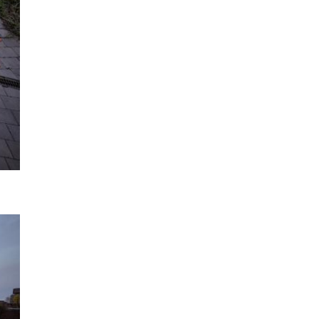
.
 по