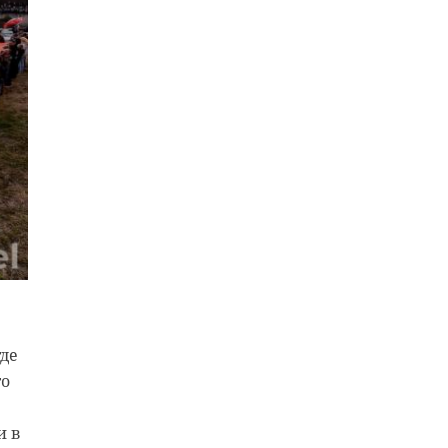
где
го
и в