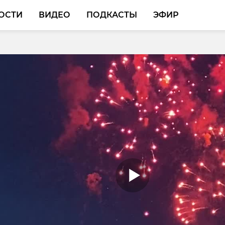
ОСТИ
ВИДЕО
ПОДКАСТЫ
ЭФИР
во задержали
у, работавшую на
нных мошенников