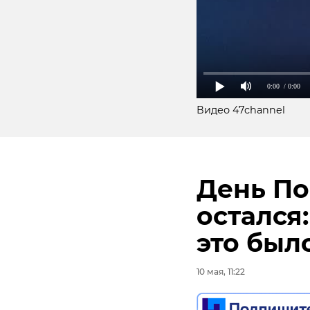
0:00
/ 0:00
Видео 47channel
День По
остался
Подписывайтесь на
это был
Сотрудники правоо
которая, по предв
10 мая, 11:22
Московского района
классической схеме