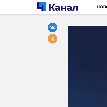
НОВ
В Кудро
курьерш
телефо
10 мая, 10:54