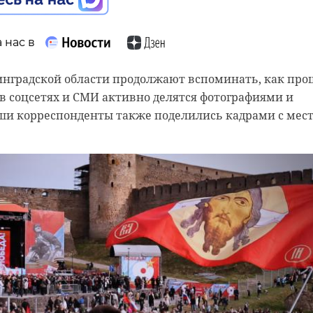
 сообщила о «подозрительных операциях по ее счету».
 нас в
нинградской области продолжают вспоминать, как про
в соцсетях и СМИ активно делятся фотографиями и
ши корреспонденты также поделились кадрами с мес