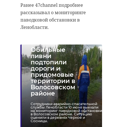
Ранее 47channel подробнее
рассказывал о мониторинге
паводковой обстановки в
Ленобласти.
Обильные
ливни
подтопили
дороги и
придомовые
территории в
Волосовском
районе
Сотрудники аварийно-спасательной
службы Ленобласти 10 июня выехали
на мониторинг паводковой обстановки
в Волосовском районе. Ситуацию
оценили в деревнях Черное и
Сосницы.