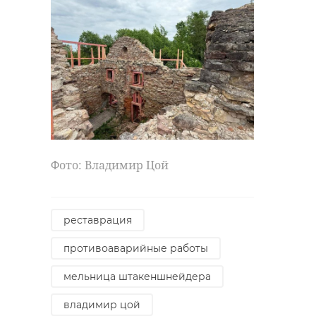
площадок
карьерных во 
07 июля, 06:51
08 июля, 07:36
Фото: Владимир Цой
реставрация
противоаварийные работы
мельница штакеншнейдера
владимир цой