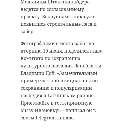
организаций и активисты.
Мельницы Штакеншнайдера
Москву в термоконтейнере.
ведется по согласованному
Как отметила глава комитета
Первый птенец вылупился 3
проекту. Вокруг памятника уже
Рамила Агаева, такие акции
июня, второй — 4 июня. Вес —
появились строительные леса и
формируют уважительное
около 70 граммов. Пол определят
забор.
отношение к природе и
позже. Сейчас птенцы покрыты
укрепляют общественное
Фотографиями с места работ во
пушком, первое оперение
единство.
вторник, 10 июня, поделился глава
появится через 3–4 недели, а
Комитета по сохранению
летать они начнут к концу лета.
Фото: Госэконадзор Ленобласти
культурного наследия Ленобласти
Пока малыши живут по
Владимир Цой. «Замечательный
отдельности, чтобы избежать
пример частной инициативы по
драк, но вскоре их познакомят.
посадка деревьев
сохранению и популяризации
Зоологи кормят их вручную: дают
наследия в Гатчинском районе.
госэконадзор
Тихвине
рыбу, перепелиное яйцо и
Приезжайте в гостеприимную
насекомых. Птенцы уже гуляли на
Мызу-Ивановку!» - написал он в
солнце и легко идут на контакт со
своем telegram-канале.
Поделиться статьей:
специалистами. Скоро их