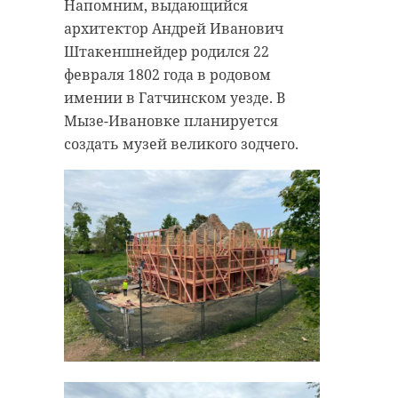
Напомним, выдающийся
переселят в уличный вольер
архитектор Андрей Иванович
рядом с дрофами — увидеть
Штакеншнейдер родился 22
журавлят смогут и посетители.
февраля 1802 года в родовом
имении в Гатчинском уезде. В
Мызе-Ивановке планируется
московский зоопарк
создать музей великого зодчего.
журавли
птенцы
редкие птицы
РЕКОМЕНДУЕМ
Поделиться статьей:
В Токсово
ликвидировали
В Шапках из
свалки у 4
оборудовани
контейнерных
для сброса