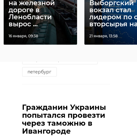
на железной
Выборгский
"волшебного огня", и с тех пор
дороге в
вокзал стал
пиротехнические спектакли
Ленобласти
лидером по 
стали частью торжеств.
вырос ...
вторсырья на 
Фото: Смольный
16 января, 09:38
21 января, 13:58
Петровский фестиваль огня
петербург
Поделиться статьей:
Гражданин Украины
попытался провезти
через таможню в
Ивангороде
РЕКОМЕНДУЕМ