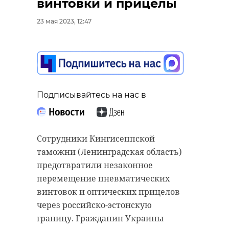
винтовки и прицелы
23 мая 2023, 12:47
Работа метро и
Бал кукол в
наземного
Петербурге
транспорта на
собрал маст
Подписывайтесь на нас в
время Петровс ...
из разных гор 
23 мая 2023, 14:30
31 июля, 15:19
Сотрудники Кингисеппской
таможни (Ленинградская область)
предотвратили незаконное
перемещение пневматических
винтовок и оптических прицелов
через российско-эстонскую
границу. Гражданин Украины