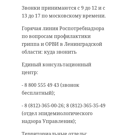
Отметим, каштаны дожидались
Звонки принимаются с 9 до 12 и с
высадки 12 месяцев. Год назад
13 до 17 по московскому времени.
волонтеры рассаживали по
Горячая линия Роспотребнадзора
пакетам растения в закрытой
по вопросам профилактики
корневой системе. За это время
гриппа и ОРВИ в Ленинградской
саженцы окрепли и
области: куда звонить
подготовились к переезду на
постоянное место жительства.
Единый консультационный
центр:
Активисты из сообщества «Время
с толком» приглашают жителей
- 8 800 555 49 43 (звонок
Ленобласти поучаствовать в
бесплатный);
посадке деревьев. Вся
- 8 (812)-365-00-26; 8 (812)-365-35-49
информация опубликована на
(отдел эпидемиологического
странице
сообщества ВКонтакте.
надзора Управления);
Территориальные отделы: