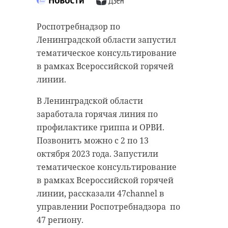
В субботу, 30 сентября, в Новой
Ладоге появилась каштановая
Роспотребнадзор по
аллея. 54 дерева высадили
Ленинградской области запустил
преподаватели местной школы,
тематическое консультирование
ученики и их родители, а также
в рамках Всероссийской горячей
активисты из сообщества «Время с
линии.
толком».
В Ленинградской области
Волонтеры работали дружно и
заработала горячая линия по
слаженно. Ребята и учителя
профилактике гриппа и ОРВИ.
переносили саженцы, копали
Позвонить можно с 2 по 13
посадочные ямы и сажали
октября 2023 года. Запустили
каштаны. Активисты из
тематическое консультирование
сообщества «Время с толком»
в рамках Всероссийской горячей
надеются, что присматривать и
линии, рассказали 47channel в
ухаживать за деревьями будут
управлении Роспотребнадзора по
ученики Новоладожской школы.
47 региону.