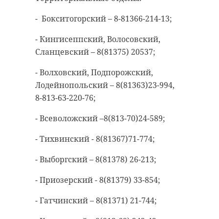
- Бокситогорский – 8-81366-214-13;
- Кингисеппский, Волосовский,
Сланцевский – 8(81375) 20537;
- Волховский, Подпорожский,
Лодейнопольский – 8(81363)23-994,
8-813-63-220-76;
- Всеволожский –8(813-70)24-589;
Фото: Время с толком/ВКонтакте
- Тихвинский - 8(81367)71-774;
- Выборгский – 8(81378) 26-213;
новая ладога
- Приозерский - 8(81379) 33-854;
высадка деревьев
- Гатчинский – 8(81371) 21-744;
посадка деревьев