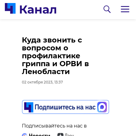
Школьники и
Куда звонить с
учителя из Новой
вопросом о
Ладоги высадили
профилактике
каштановую аллею
гриппа и ОРВИ в
Ленобласти
02 октября 2023, 13:10
02 октября 2023, 13:37
Подписывайтесь на нас в
Подписывайтесь на нас в