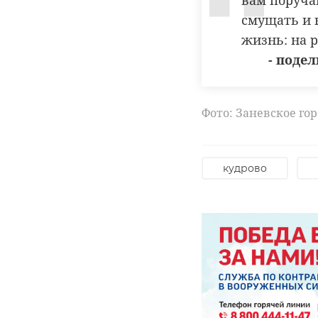
вам поручаю
гепатитами
смущать и 
жизнь: на р
Рамила Агаева
- поде
На 2026 год запла
Фото: Заневское го
в котором будет ф
отделение.
кудрово
Фото: https://t.me/k
александр жарко
капитальный рем
РЕКОМЕНДУЕМ