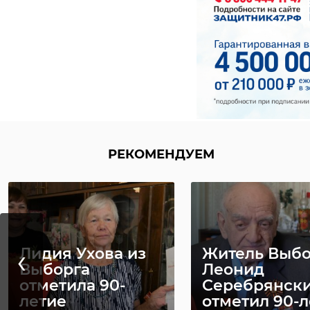
К концу лета в
Капитальны
‹
школе
ремонт
Волховского
Алексинско
района закончат
школы выхо
рем ...
на фина ...
РЕКОМЕНДУЕМ
08 июля 2021, 18:31
09 декабря 2021, 21:35
‹
Лидия Ухова из
Житель Выбо
Выборга
Леонид
отметила 90-
Серебрянск
летие
отметил 90-л