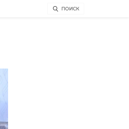
ПОИСК
 в
и