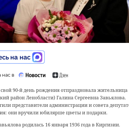
 нас в
 нас в
 нас в
 свой 90-й день рождения отпраздновала жительница
кий район Ленобласти) Галина Сергеевна Завьялова.
ого отделения Волховской межрайонной больницы
ря, во Всеволожском районе сотрудники Госэконадзора,
или представители администрации и совета депутат
посетителей стационар начнет принимать в пятницу, 
Д провели проверки по выявлению и пресечению
ия: они вручили юбилярше цветы и подарки.
 комитете по здравоохранению Ленинградской област
ортирования строительных отходов. Об этом сообщил
венного экологического надзора Ленинградской област
авьялова родилась 16 января 1936 года в Киргизии.
тделение прошло проверку. На экскурсии по больнице