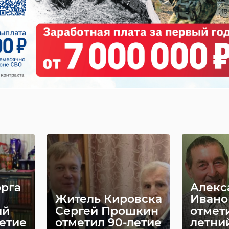
й
Больше 20
рабочих
В Вол
й
ремонтируют
район
дит
Гостинопольскую
капре
школу ...
открыл
02 июня 2023, 15:50
07 декабря 2
рга
Алекс
Житель Кировска
Ивано
ий
Сергей Прошкин
отмет
етие
отметил 90-летие
летни