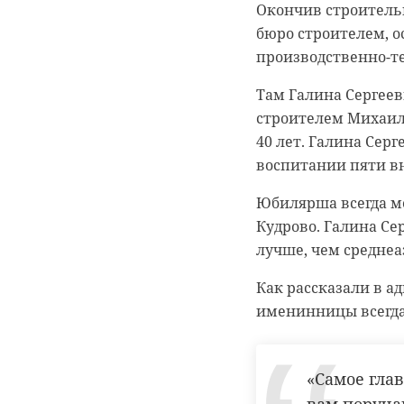
Окончив строительн
после масштабной 
В ходе рейдов спец
бюро строителем, о
комитета по здрав
административных п
производственно-те
комитета Госдумы 
изъято за несоблю
Армен Аракелян и 
при транспортиров
Там Галина Сергеев
строителем Михаил
Обновленное инфек
Глава Эконадзора Р
40 лет. Галина Серг
современное оборуд
проходят регулярно
воспитании пяти вн
капитального ремо
природоохранного з
коммуникаций, отр
Юбилярша всегда ме
двери, полностью 
Кудрово. Галина Се
"Перевозчи
лучше, чем среднеа
федеральног
Как рассказали в а
"С первого 
ответствен
именинницы всегда
функциони
гепатологи
круглосуто
«Самое глав
Фото: https://t.me/e
медицинск