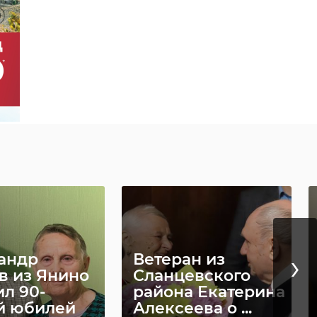
В
›
ховском
подразделениях
е после
Волховской
монта
больницы
ась Гости ...
работают три из ...
023, 21:42
13 сентября 2025, 13:32
›
андр
Ветеран из
в из Янино
Сланцевского
ил 90-
района Екатерина
й юбилей
Алексеева о ...