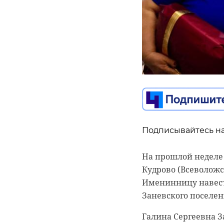
Подписывайтесь на
Подписывайтесь на
Подписывайтесь на
На прошлой неделе
Кудрово (Всеволожс
Ремонт инфекционн
В четверг, 22 янва
Именинницу навест
завершен. Первых 
Экомилиции и ГИБД
Заневского поселен
января, сообщили в
незаконного трансп
комитете государст
Галина Сергеевна З
Перед открытием о