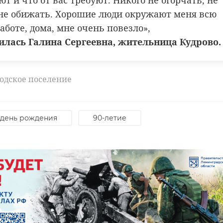
т и что от вас требуют. Никого не огорчать, не
 С, циррозами печени неясной этиологии",
не обижать. Хорошие люди окружают меня всю
— поделился председатель комитета по
аботе, дома, мне очень повезло»,
эконадзор
проверки
здравоохранению.
лилась Галина Сергеевна, жительница Кудрово.
нирован капитальный ремонт дезинфекционного корпус
родское поселение
ункционировать центральное стерилизационное
день рождения
90-летие
omzdravlenobl/3099
в
волховский район
больница
онт