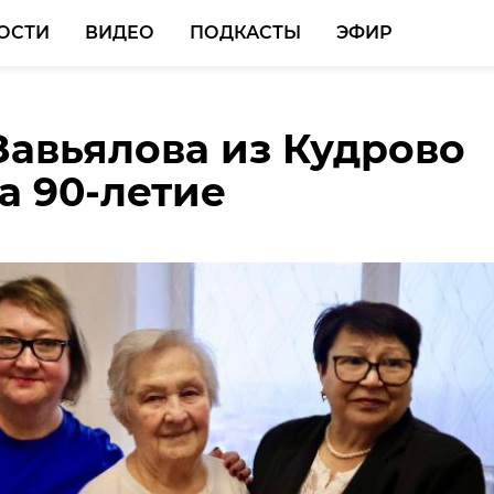
ОСТИ
ВИДЕО
ПОДКАСТЫ
ЭФИР
Завьялова из Кудрово
ионное отделение
ор выявил нарушения
а 90-летие
кой больницы открыл
йдов во Всеволожском
асштабного ремонта