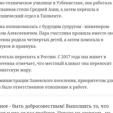
о-техническое училище в Узбекистане, она работала 
реконструкции присутствовали глава ленинградского
иалисты остановили 33 автомобиля и составили 4
сваивая степи Средней Азии, а затем перешла в
оохранению Александр Жарков, помощник председате
ротокола. Кроме того, одно транспортное средство б
хнический отдел в Ташкенте.
РФ по безопасности и противодействию коррупции
дение требований в области охраны окружающей сред
главный врач медицинского учреждения Анна Катиче
ании отходов производства и потребления.
на познакомилась с будущим супругом - инженером-
ом Алексеевичем. Пара счастлива прожила вместе ок
ционное отделение получило медицинскую мебель и
амила Агаева напомнила, что подобные проверки
еевна родила четвертых детей, а затем помогала в
ование. По словам Александра Жаркова, в рамках
. По ее словам, чаще всего допускаются нарушения
уков и правнука.
нта была проведена замена всех инженерных сетей и
аконодательства именно на этапе перевозки отходов
емонтировали фасад здания, поставили новые окна и
чтала переехать в Россию. С 2017 года она живет в
заменили кровлю.
ргеевна отмечает, что местный климат она переносит
ки обязаны строго соблюдать требования как
зиатскую жару.
о, так и областного законов. От
дминистрации Заневского поселения, приоритетом дл
квартала 2026 года корпус будет
ности не уйдет ни один эконарушитель",
 было ответственное отношение к работе.
ровать как межрайонный инфекционно-
— констатировала Рамила Агаева.
ческий центр, в котором в условиях
чного и дневного стационара будут получать
ное - быть добросовестным! Выполнять то, что
cology47/3831
ую помощь пациенты с ВИЧ-инфекцией,