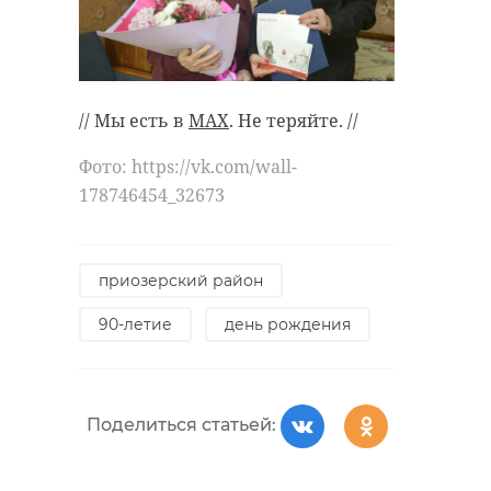
gas-burns-with-blue-flame-
household-gas-consumption-close-up-
selective-
focus_26507875.htm#fromView=search&page=1&
1902-4d15-b744-
// Мы есть в
MAX
. Не теряйте. //
b87087725fb9&query=gas
Фото: https://vk.com/wall-
178746454_32673
газ
газификация
приозерский район
Поделиться статьей:
90-летие
день рождения
Поделиться статьей: