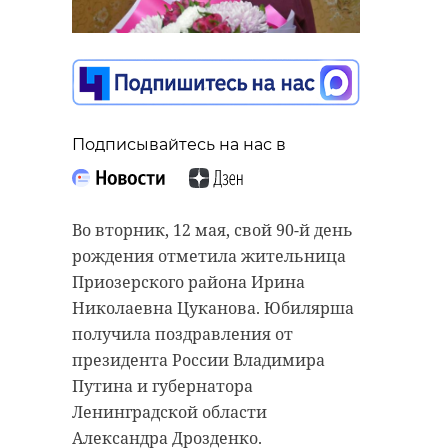
Подписывайтесь на нас в
Подписывайтесь на нас в
В Ленинградской области
продолжается подключение газа к
домам по программе социальной
Во вторник, 12 мая, свой 90-й день
газификации, сообщили 47каналу
рождения отметила жительница
в комитете по топливно-
Приозерского района Ирина
энергетическому комплексу 47
Николаевна Цуканова. Юбилярша
региона.
получила поздравления от
президента России Владимира
Специалисты за прошедшую
Путина и губернатора
неделю подключили к
Ленинградской области
природному газу 344
Александра Дрозденко.