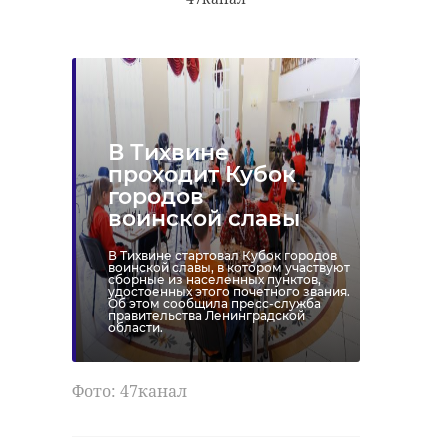
В Тихвине
проходит Кубок
городов
воинской славы
В Тихвине стартовал Кубок городов
воинской славы, в котором участвуют
сборные из населенных пунктов,
удостоенных этого почетного звания.
Об этом сообщила пресс-служба
правительства Ленинградской
области.
Фото: 47канал