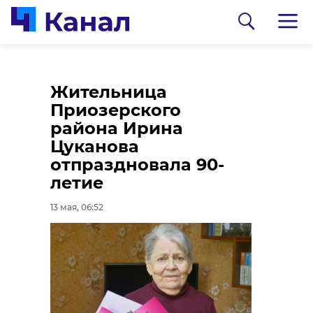
В Ленобласти более
Жительница
340 домов
Приозерского
подключили к газу за
района Ирина
неделю
Цуканова
отпраздновала 90-
12 мая, 20:55
летие
13 мая, 06:52