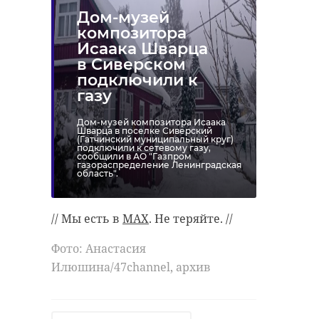
Дом-музей
композитора
Исаака Шварца
в Сиверском
подключили к
газу
Дом-музей композитора Исаака
Шварца в поселке Сиверский
(Гатчинский муниципальный круг)
подключили к сетевому газу,
сообщили в АО "Газпром
газораспределение Ленинградская
область".
// Мы есть в
MAX
. Не теряйте. //
Фото: Анастасия
Илюшина/47channel, архив