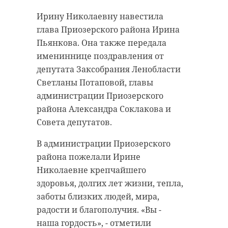
домовладения в Ленобласти. Как
отметил глава регионального
Ирину Николаевну навестила
комитета Сергей Морозов, работа
глава Приозерского района Ирина
по программе идет планово.
Пьянкова. Она также передала
имениннице поздравления от
депутата Заксобрания Ленобласти
«Всё больше жителей
Светланы Потаповой, главы
Ленобласти
администрации Приозерского
получают доступ к
района Александра Соклакова и
экономичному и
Совета депутатов.
экологичному
В администрации Приозерского
топливу»,
района пожелали Ирине
— констатировал он.
Николаевне крепчайшего
здоровья, долгих лет жизни, тепла,
заботы близких людей, мира,
На сегодняшний день в регионе
радости и благополучия. «Вы -
заключено 58 152 договора на
наша гордость», - отметили