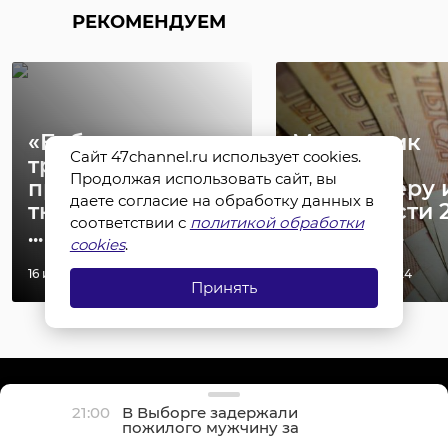
РЕКОМЕНДУЕМ
«Бабушка-
Мошенник
Сайт 47channel.ru использует cookies.
травница Мария»
вернет
Продолжая использовать сайт, вы
проведет в
пенсионеру 
даете согласие на обработку данных в
тюрьме три года
Ленобласти 
соответствии с
политикой обработки
...
тысяч р ...
cookies
.
16 июня 2022, 07:47
29 июля 2024, 10:24
Принять
21:00
В Выборге задержали
пожилого мужчину за
финансирование