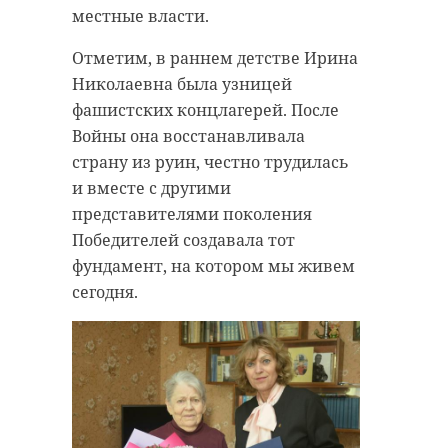
догазификацию, до границ
местные власти.
участков выполнено 49 370
договоров, подключено газовое
Отметим, в раннем детстве Ирина
оборудование по 37 412 договорам.
Николаевна была узницей
фашистских концлагерей. После
Граждане могут подать заявку на
Войны она восстанавливала
догазификацию несколькими
страну из руин, честно трудилась
способами: через сайт
и вместе с другими
газораспределительной
представителями поколения
организации, портал Единого
Победителей создавала тот
оператора
фундамент, на котором мы живем
газификации
connectgas.ru
, офисы
сегодня.
МФЦ или непосредственно в
клиентских центрах.
Фото:
https://www.magnific.com/ru/free-
photo/modern-kitchen-stove-natural-