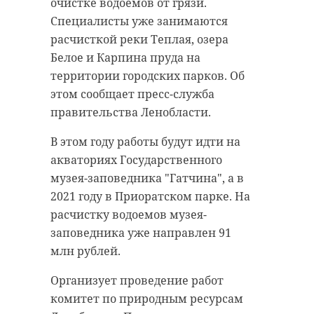
очистке водоемов от грязи.
старинном кладбище
прорыва "Линии
Специалисты уже занимаются
и узнал много нового
Маннергейма"
расчисткой реки Теплая, озера
об истории города
Белое и Карпина пруда на
11 февраля 2020, 14:55
территории городских парков. Об
11 февраля 2020, 14:59
этом сообщает пресс-служба
правительства Ленобласти.
Подписывайтесь на нас в
В этом году работы будут идти на
Подписывайтесь на нас в
акваториях Государственного
музея-заповедника "Гатчина", а в
2021 году в Приоратском парке. На
Самой зрелищной частью стала
расчистку водоемов музея-
Руслан Семенченко мечтает,
демонстрация основных
заповедника уже направлен 91
чтобы историки-профессионалы
наступательных элементов
млн рублей.
больше узнали о жизни Анны. В
Красной Армии, рукопашный бой
этом году бельгийские архивы
и штурм укрепленных
Организует проведение работ
рассекретят документы 100-
сооружений.
комитет по природным ресурсам
летней давности и, может тогда,