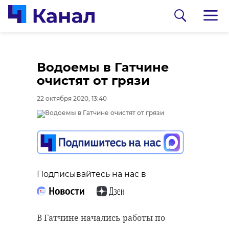
Водоемы в Гатчине
очистят от грязи
22 октября 2020, 13:40
0:00
0:00
/ 0:00
/ 0:00
Подписывайтесь на нас в
Сосновоборец
В Каменке
разгадал тайну
состоялась
В Гатчине начались работы по
могилы на
реконструкция