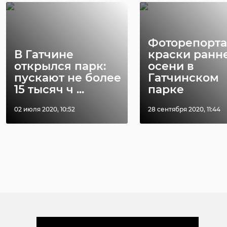
Как управлять
В Сосновом 
олимпийскими
нашли птенц
чемпионами и что
крохаля и
Фоторепорта
ждать от ...
вернули их в .
В Гатчине
краски ранн
открылся парк:
осени в
28 ноября 2019, 13:49
07 июня, 18:05
пускают не более
Гатчинском
15 тысяч ч ...
парке
02 июля 2020, 10:52
28 сентября 2020, 11:44