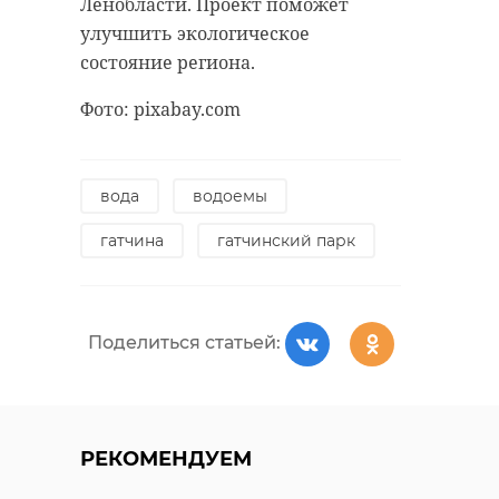
Ленобласти. Проект поможет
удастся узнать, какой была жизнь
улучшить экологическое
Анны Беквор и других бельгийцев
военно-историческая
состояние региона.
реконструкция
в Сосновом Бору.
каменка
Фото: pixabay.com
линия маннергейма
история
сосновый бор
вода
водоемы
Поделиться статьей:
гатчина
гатчинский парк
Поделиться статьей:
Поделиться статьей:
РЕКОМЕНДУЕМ
РЕКОМЕНДУЕМ