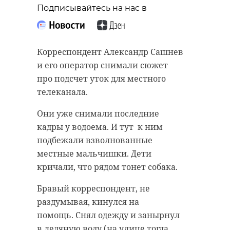
Подписывайтесь на нас в
Корреспондент Александр Сашнев
и его оператор снимали сюжет
про подсчет уток для местного
телеканала.
Они уже снимали последние
кадры у водоема. И тут к ним
подбежали взволнованные
местные мальчишки. Дети
кричали, что рядом тонет собака.
Бравый корреспондент, не
раздумывая, кинулся на
помощь. Снял одежду и занырнул
в ледяную воду (на улице тогда